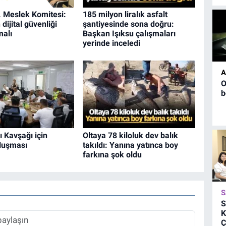
 Meslek Komitesi:
185 milyon liralık asfalt
dijital güvenliği
şantiyesinde sona doğru:
malı
Başkan Işıksu çalışmaları
yerinde inceledi
A
O
b
ı Kavşağı için
Oltaya 78 kiloluk dev balık
luşması
takıldı: Yanına yatınca boy
farkına şok oldu
S
S
K
Ç