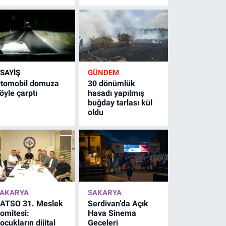
SAYİŞ
GÜNDEM
tomobil domuza
30 dönümlük
öyle çarptı
hasadı yapılmış
buğday tarlası kül
oldu
AKARYA
SAKARYA
ATSO 31. Meslek
Serdivan’da Açık
omitesi:
Hava Sinema
ocukların dijital
Geceleri