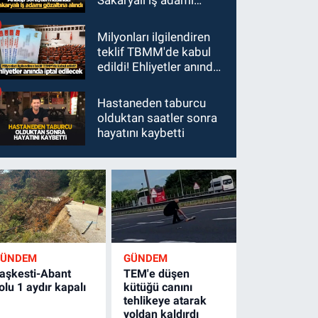
Sakaryalı iş adamı
gözaltına alındı
Milyonları ilgilendiren
teklif TBMM'de kabul
edildi! Ehliyetler anında
iptal edilecek
Hastaneden taburcu
olduktan saatler sonra
hayatını kaybetti
GÜNDEM
GÜNDEM
aşkesti-Abant
TEM'e düşen
olu 1 aydır kapalı
kütüğü canını
tehlikeye atarak
yoldan kaldırdı