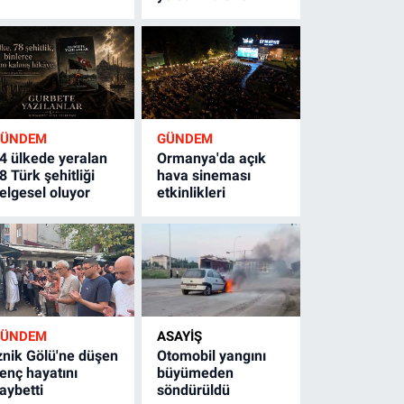
GÜNDEM
GÜNDEM
4 ülkede yeralan
Ormanya'da açık
8 Türk şehitliği
hava sineması
elgesel oluyor
etkinlikleri
GÜNDEM
ASAYİŞ
znik Gölü'ne düşen
Otomobil yangını
enç hayatını
büyümeden
aybetti
söndürüldü