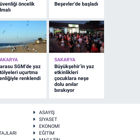
üvenliği öncelik
Beşevler’de başladı
lmalı
AKARYA
SAKARYA
arasu SGM’de yaz
Büyükşehir’in yaz
tölyeleri uçurtma
etkinlikleri
enliğiyle renklendi
çocuklara neşe
dolu anılar
bırakıyor
ASAYİŞ
SİYASET
EKONOMİ
TAJLARI
EĞİTİM
MAGAZİN