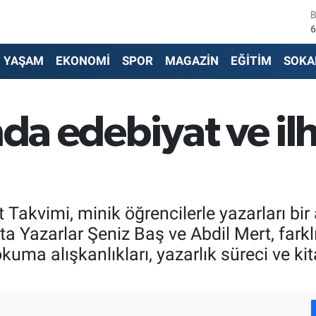
6
4
YAŞAM
EKONOMİ
SPOR
MAGAZİN
EĞİTİM
SOKA
5
6
nda edebiyat ve i
6
1
Takvimi, minik öğrencilerle yazarları bir 
ta Yazarlar Şeniz Baş ve Abdil Mert, farklı
okuma alışkanlıkları, yazarlık süreci ve k