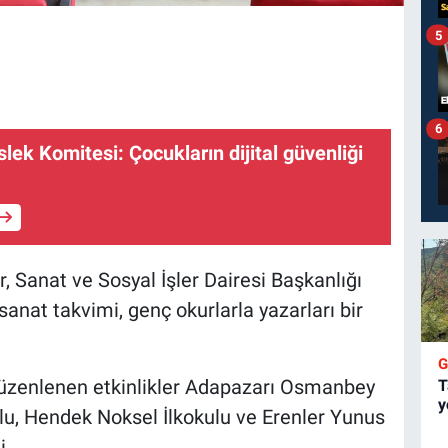
5
6
ek Komitesi: Çocukların dijital güvenliği
, Sanat ve Sosyal İşler Dairesi Başkanlığı
anat takvimi, genç okurlarla yazarları bir
düzenlenen etkinlikler Adapazarı Osmanbey
T
y
kulu, Hendek Noksel İlkokulu ve Erenler Yunus
i.