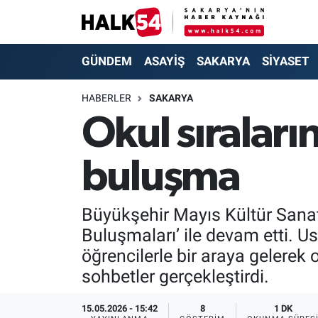
GÜNDEM
Adapazarı Nöbetçi Eczaneler
GÜNDEM
ASAYİŞ
SAKARYA
SİYASET
ASAYİŞ
Adapazarı Hava Durumu
HABERLER
SAKARYA
Okul sıraları
YAŞAM
Adapazarı Trafik Yoğunluk Haritası
buluşma
SAKARYA
Süper Lig Puan Durumu ve Fikstür
SİYASET
Tüm Manşetler
Büyükşehir Mayıs Kültür Sanat 
Buluşmaları’ ile devam etti. Us
EKONOMİ
Son Dakika Haberleri
öğrencilerle bir araya gelerek 
SOKAK RÖPORTAJLARI
Haber Arşivi
sohbetler gerçekleştirdi.
SPOR
15.05.2026 - 15:42
8
1 DK