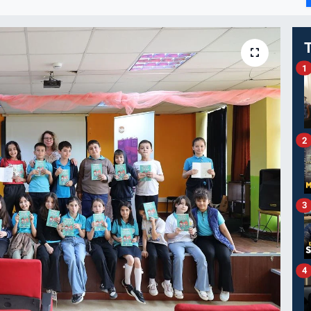
I
1
2
3
4