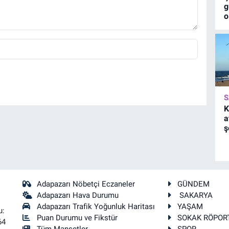
g
o
S
K
a
ş
Adapazarı Nöbetçi Eczaneler
GÜNDEM
Adapazarı Hava Durumu
SAKARYA
Adapazarı Trafik Yoğunluk Haritası
YAŞAM
u:
Puan Durumu ve Fikstür
SOKAK RÖPOR
64
Tüm Manşetler
SPOR