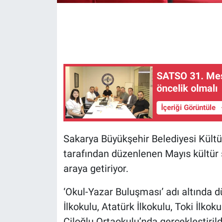
SATSO 31. Mesl
öncelik olmalı
İçeriği Görüntüle
Sakarya Büyükşehir Belediyesi Kültür
tarafından düzenlenen Mayıs kültür s
araya getiriyor.
‘Okul-Yazar Buluşması’ adı altında 
İlkokulu, Atatürk İlkokulu, Toki İlko
Çiloğlu Ortaokulu’nda gerçekleştirild