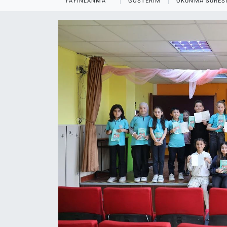
YAYINLANMA
GÖSTERIM
OKUNMA SÜRES
EĞİTİM
MAGAZİN
ÖZEL HABER
HALK54 PANORAMA