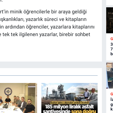
’in minik öğrencilerle bir araya geldiği
anlıkları, yazarlık süreci ve kitapların
n ardından öğrenciler, yazarlara kitaplarını
 tek tek ilgilenen yazarlar, birebir sohbet
3
7
b
İ
g
k