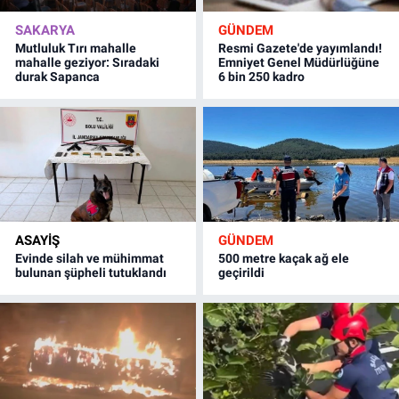
SAKARYA
GÜNDEM
Mutluluk Tırı mahalle
Resmi Gazete'de yayımlandı!
mahalle geziyor: Sıradaki
Emniyet Genel Müdürlüğüne
durak Sapanca
6 bin 250 kadro
ASAYİŞ
GÜNDEM
Evinde silah ve mühimmat
500 metre kaçak ağ ele
bulunan şüpheli tutuklandı
geçirildi