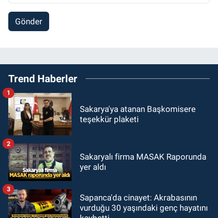
Gönder
Trend Haberler
1
Sakarya'ya atanan Başkomisere
teşekkür plaketi
2
Sakaryalı firma MASAK Raporunda
yer aldı
3
Sapanca'da cinayet: Akrabasının
vurduğu 30 yaşındaki genç hayatını
kaybetti