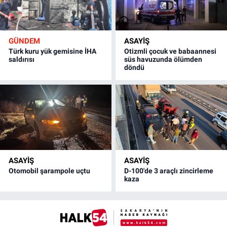
GÜNDEM
ASAYİŞ
Türk kuru yük gemisine İHA
Otizmli çocuk ve babaannesi
saldırısı
süs havuzunda ölümden
döndü
ASAYİŞ
ASAYİŞ
Otomobil şarampole uçtu
D-100'de 3 araçlı zincirleme
kaza