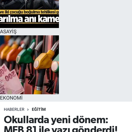
EĞİTİM
MAGAZİN
ASAYİŞ
ÖZEL HABER
HALK54 PANORAMA
EKONOMİ
HABERLER
EĞİTİM
Okullarda yeni dönem:
MEB 81 ile yazı gönderdi!