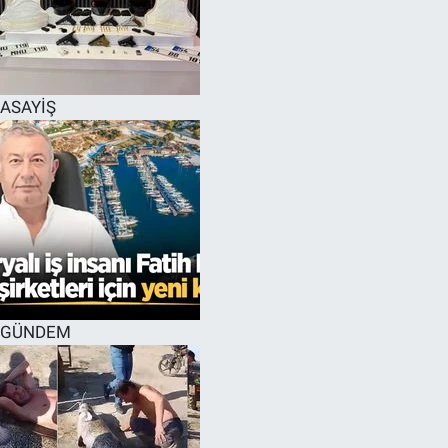
EĞİTİM
MAGAZİN
ASAYİŞ
ÖZEL HABER
HALK54 PANORAMA
GÜNDEM