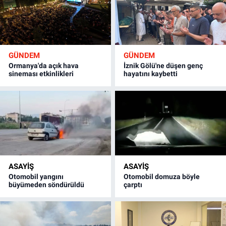
GÜNDEM
GÜNDEM
Ormanya'da açık hava
İznik Gölü'ne düşen genç
sineması etkinlikleri
hayatını kaybetti
ASAYİŞ
ASAYİŞ
Otomobil yangını
Otomobil domuza böyle
büyümeden söndürüldü
çarptı