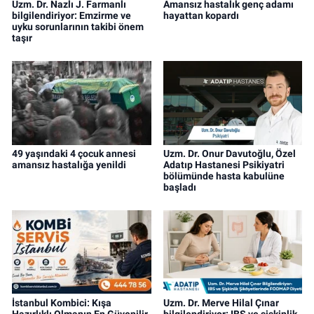
Uzm. Dr. Nazlı J. Farmanlı
Amansız hastalık genç adamı
bilgilendiriyor: Emzirme ve
hayattan kopardı
uyku sorunlarının takibi önem
taşır
49 yaşındaki 4 çocuk annesi
Uzm. Dr. Onur Davutoğlu, Özel
amansız hastalığa yenildi
Adatıp Hastanesi Psikiyatri
bölümünde hasta kabulüne
başladı
İstanbul Kombici: Kışa
Uzm. Dr. Merve Hilal Çınar
Hazırlıklı Olmanın En Güvenilir
bilgilendiriyor: IBS ve şişkinlik