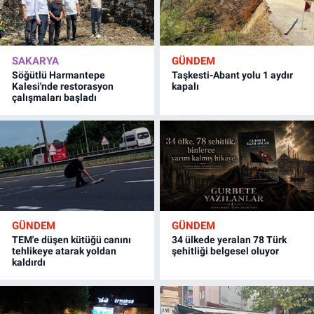
SAKARYA
GÜNDEM
Söğütlü Harmantepe
Taşkesti-Abant yolu 1 aydır
Kalesi'nde restorasyon
kapalı
çalışmaları başladı
GÜNDEM
GÜNDEM
TEM'e düşen kütüğü canını
34 ülkede yeralan 78 Türk
tehlikeye atarak yoldan
şehitliği belgesel oluyor
kaldırdı