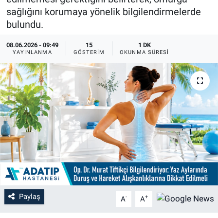
sağlığını korumaya yönelik bilgilendirmelerde
bulundu.
08.06.2026 - 09:49
15
1 DK
YAYINLANMA
GÖSTERIM
OKUNMA SÜRESI
Paylaş
-
+
A
A