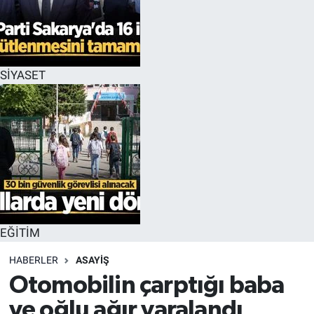
EĞİTİM
MAGAZİN
SİYASET
ÖZEL HABER
HALK54 PANORAMA
EĞİTİM
HABERLER
ASAYİŞ
Otomobilin çarptığı baba
ve oğlu ağır yaralandı