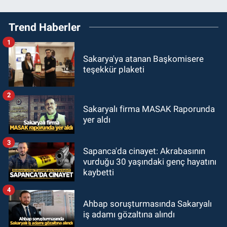
Trend Haberler
1
Sakarya'ya atanan Başkomisere
teşekkür plaketi
2
Sakaryalı firma MASAK Raporunda
yer aldı
3
Sapanca'da cinayet: Akrabasının
vurduğu 30 yaşındaki genç hayatını
kaybetti
4
Ahbap soruşturmasında Sakaryalı
iş adamı gözaltına alındı