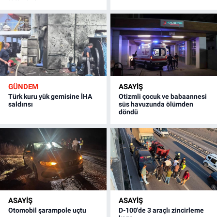
GÜNDEM
ASAYİŞ
Türk kuru yük gemisine İHA
Otizmli çocuk ve babaannesi
saldırısı
süs havuzunda ölümden
döndü
ASAYİŞ
ASAYİŞ
Otomobil şarampole uçtu
D-100'de 3 araçlı zincirleme