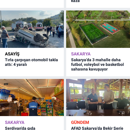
kaza
ASAYİŞ
SAKARYA
Tırla çarpışan otomobil takla
Sakarya’da 3 mahalle daha
attı: 4 yaralı
futbol, voleybol ve basketbol
sahasına kavuşuyor
SAKARYA
GÜNDEM
Serdivan’da gıda
AFAD Sakarya'da Bekir Şen'e