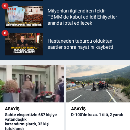
5
Milyonları ilgilendiren teklif
TBMM'de kabul edildi! Ehliyetler
anında iptal edilecek
6
Hastaneden taburcu olduktan
saatler sonra hayatını kaybetti
ASAYİŞ
ASAYİŞ
Sahte ekspertizle 687 kişiye
D-100'de kaza: 1 ölü, 2 yaralı
vatandaşlık
kazandırmışlardı, 32 kişi
tutuklandı