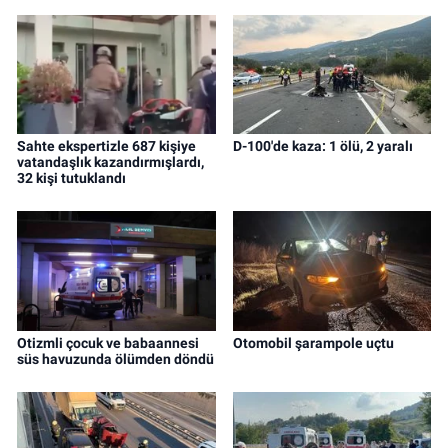
Sahte ekspertizle 687 kişiye
D-100'de kaza: 1 ölü, 2 yaralı
vatandaşlık kazandırmışlardı,
32 kişi tutuklandı
Otizmli çocuk ve babaannesi
Otomobil şarampole uçtu
süs havuzunda ölümden döndü