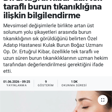
taraflı burun tıkanıklığına
EĞİTİM
ilişkin bilgilendirme
MAGAZİN
Mevsimsel değişimlerle birlikte artan üst
solunum yolu şikayetleri arasında burun
ÖZEL HABER
tıkanıklığının sık görüldüğünü belirten Özel
Adatıp Hastanesi Kulak Burun Boğaz Uzmanı
HALK54 PANORAMA
Op. Dr. Ertuğrul Kibar, özellikle tek taraflı ve
uzun süren burun tıkanıklıklarının uzman hekim
tarafından değerlendirilmesi gerektiğini ifade
etti.
01.06.2026 - 09:25
9
1 DK
YAYINLANMA
GÖSTERIM
OKUNMA SÜRESI