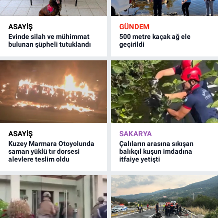
ASAYİŞ
GÜNDEM
Evinde silah ve mühimmat
500 metre kaçak ağ ele
bulunan şüpheli tutuklandı
geçirildi
ASAYİŞ
SAKARYA
Kuzey Marmara Otoyolunda
Çalıların arasına sıkışan
saman yüklü tır dorsesi
balıkçıl kuşun imdadına
alevlere teslim oldu
itfaiye yetişti