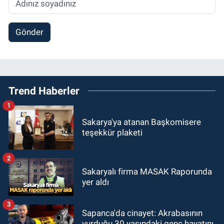
Gönder
Trend Haberler
1
Sakarya'ya atanan Başkomisere
teşekkür plaketi
2
Sakaryalı firma MASAK Raporunda
yer aldı
3
Sapanca'da cinayet: Akrabasının
vurduğu 30 yaşındaki genç hayatını