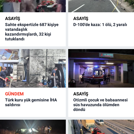
ASAYİŞ
ASAYİŞ
Sahte ekspertizle 687 kişiye
D-100'de kaza: 1 ölü, 2 yaralı
vatandaşlık
kazandırmışlardı, 32 kişi
tutuklandı
GÜNDEM
ASAYİŞ
Türk kuru yük gemisine İHA
Otizmli çocuk ve babaannesi
saldırısı
süs havuzunda ölümden
döndü