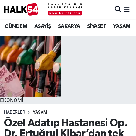
GÜNDEM
Adapazarı Nöbetçi Eczaneler
GÜNDEM
ASAYİŞ
SAKARYA
SİYASET
YAŞAM
ASAYİŞ
Adapazarı Hava Durumu
YAŞAM
Adapazarı Trafik Yoğunluk Haritası
SAKARYA
Süper Lig Puan Durumu ve Fikstür
SİYASET
Tüm Manşetler
EKONOMİ
EKONOMİ
Son Dakika Haberleri
HABERLER
YAŞAM
SOKAK RÖPORTAJLARI
Haber Arşivi
Özel Adatıp Hastanesi Op.
SPOR
Dr. Ertuğrul Kibar’dan tek