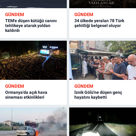
GÜNDEM
GÜNDEM
TEM'e düşen kütüğü canını
34 ülkede yeralan 78 Türk
tehlikeye atarak yoldan
şehitliği belgesel oluyor
kaldırdı
GÜNDEM
GÜNDEM
Ormanya'da açık hava
İznik Gölü'ne düşen genç
sineması etkinlikleri
hayatını kaybetti