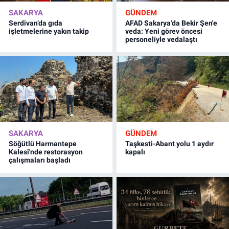
SAKARYA
GÜNDEM
Serdivan’da gıda
AFAD Sakarya'da Bekir Şen'e
işletmelerine yakın takip
veda: Yeni görev öncesi
personeliyle vedalaştı
SAKARYA
GÜNDEM
Söğütlü Harmantepe
Taşkesti-Abant yolu 1 aydır
Kalesi'nde restorasyon
kapalı
çalışmaları başladı