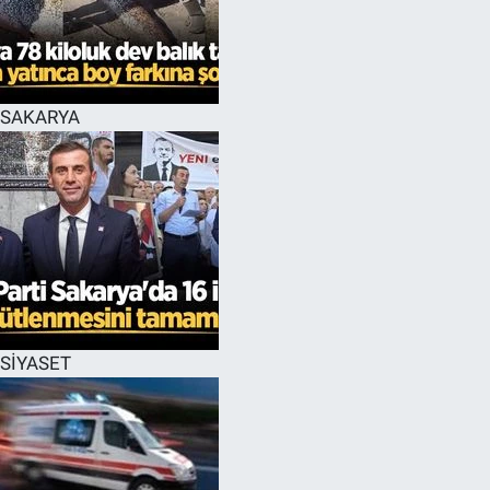
EĞİTİM
MAGAZİN
SAKARYA
ÖZEL HABER
HALK54 PANORAMA
SİYASET