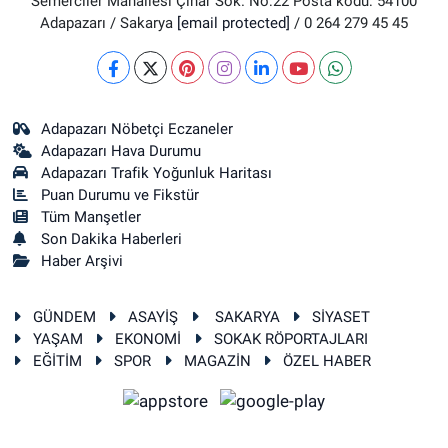
Semerciler Mahallesi Çınar Sok. No:22 Posta kodu: 54100
Adapazarı / Sakarya
[email protected]
/ 0 264 279 45 45
Adapazarı Nöbetçi Eczaneler
Adapazarı Hava Durumu
Adapazarı Trafik Yoğunluk Haritası
Puan Durumu ve Fikstür
Tüm Manşetler
Son Dakika Haberleri
Haber Arşivi
GÜNDEM
ASAYİŞ
SAKARYA
SİYASET
YAŞAM
EKONOMİ
SOKAK RÖPORTAJLARI
EĞİTİM
SPOR
MAGAZİN
ÖZEL HABER