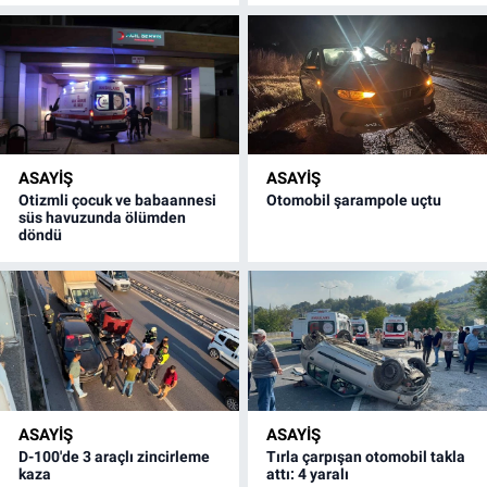
ASAYİŞ
ASAYİŞ
Otizmli çocuk ve babaannesi
Otomobil şarampole uçtu
süs havuzunda ölümden
döndü
ASAYİŞ
ASAYİŞ
D-100'de 3 araçlı zincirleme
Tırla çarpışan otomobil takla
kaza
attı: 4 yaralı