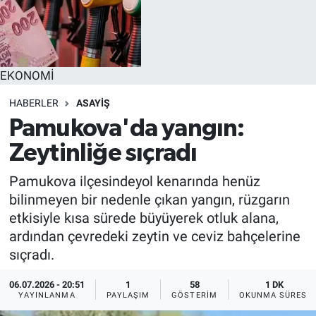
EĞİTİM
MAGAZİN
EKONOMİ
ÖZEL HABER
HABERLER
ASAYİŞ
Pamukova'da yangın:
HALK54 PANORAMA
Zeytinliğe sıçradı
Pamukova ilçesindeyol kenarında henüz
bilinmeyen bir nedenle çıkan yangın, rüzgarın
etkisiyle kısa sürede büyüyerek otluk alana,
ardından çevredeki zeytin ve ceviz bahçelerine
sıçradı.
06.07.2026 - 20:51
1
58
1 DK
YAYINLANMA
PAYLAŞIM
GÖSTERIM
OKUNMA SÜRESI