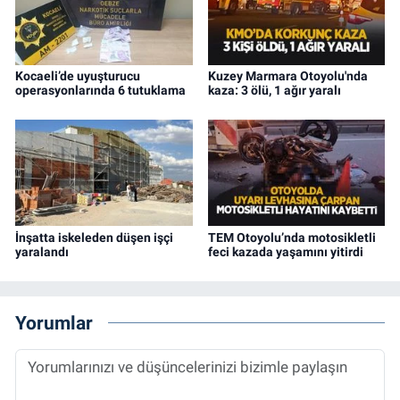
Kocaeli’de uyuşturucu
Kuzey Marmara Otoyolu'nda
operasyonlarında 6 tutuklama
kaza: 3 ölü, 1 ağır yaralı
İnşatta iskeleden düşen işçi
TEM Otoyolu’nda motosikletli
yaralandı
feci kazada yaşamını yitirdi
Yorumlar