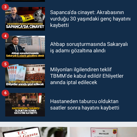
3
Sapanca'da cinayet: Akrabasının
vurduğu 30 yaşındaki genç hayatını
kaybetti
4
Ahbap soruşturmasında Sakaryalı
iş adamı gözaltına alındı
5
Milyonları ilgilendiren teklif
TBMM'de kabul edildi! Ehliyetler
anında iptal edilecek
6
Hastaneden taburcu olduktan
saatler sonra hayatını kaybetti