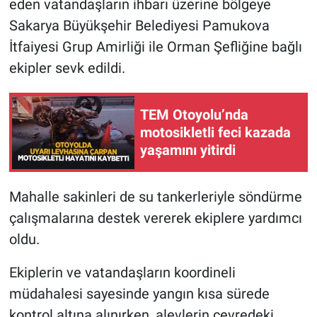
eden vatandaşların ihbarı üzerine bölgeye
Sakarya Büyükşehir Belediyesi Pamukova
İtfaiyesi Grup Amirliği ile Orman Şefliğine bağlı
ekipler sevk edildi.
TEM Otoyolu’nda
motosikletli feci kazada
yaşamını yitirdi
Mahalle sakinleri de su tankerleriyle söndürme
çalışmalarına destek vererek ekiplere yardımcı
oldu.
Ekiplerin ve vatandaşların koordineli
müdahalesi sayesinde yangın kısa sürede
kontrol altına alınırken, alevlerin çevredeki