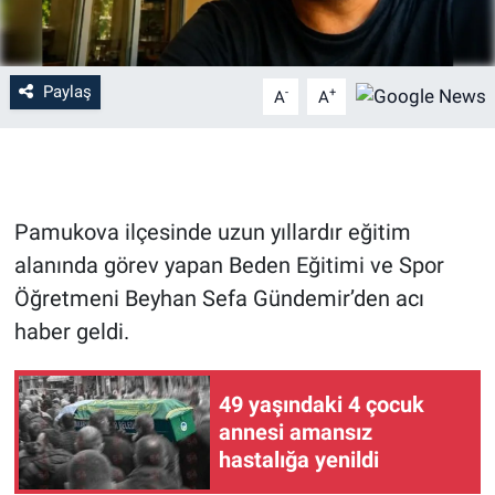
Paylaş
-
+
A
A
Pamukova ilçesinde uzun yıllardır eğitim
alanında görev yapan Beden Eğitimi ve Spor
Öğretmeni Beyhan Sefa Gündemir’den acı
haber geldi.
49 yaşındaki 4 çocuk
annesi amansız
hastalığa yenildi