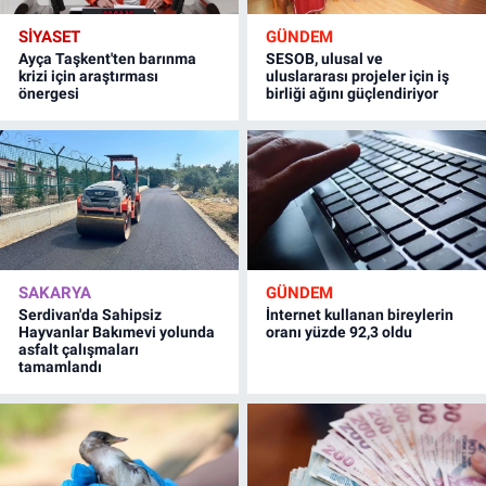
SİYASET
GÜNDEM
Ayça Taşkent'ten barınma
SESOB, ulusal ve
krizi için araştırması
uluslararası projeler için iş
önergesi
birliği ağını güçlendiriyor
SAKARYA
GÜNDEM
Serdivan'da Sahipsiz
İnternet kullanan bireylerin
Hayvanlar Bakımevi yolunda
oranı yüzde 92,3 oldu
asfalt çalışmaları
tamamlandı