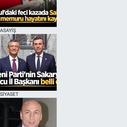
EĞİTİM
MAGAZİN
ASAYİŞ
ÖZEL HABER
HALK54 PANORAMA
SİYASET