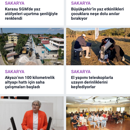
SAKARYA
SAKARYA
Karasu SGM’de yaz
Büyükşehir’in yaz etkinlikleri
atölyeleri uçurtma şenliğiyle
çocuklara neşe dolu anılar
renklendi
bırakıyor
SAKARYA
SAKARYA
Akyazı’nın 100 kilometrelik
El yapımı teleskoplarla
altyapı hattı için saha
uzayın derinliklerini
çalışmaları başladı
keşfediyorlar