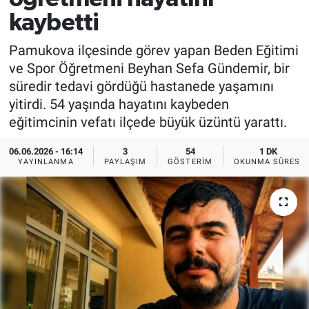
kaybetti
Pamukova ilçesinde görev yapan Beden Eğitimi
ve Spor Öğretmeni Beyhan Sefa Gündemir, bir
süredir tedavi gördüğü hastanede yaşamını
yitirdi. 54 yaşında hayatını kaybeden
eğitimcinin vefatı ilçede büyük üzüntü yarattı.
06.06.2026 - 16:14
3
54
1 DK
YAYINLANMA
PAYLAŞIM
GÖSTERIM
OKUNMA SÜRESI