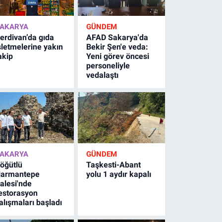
AKARYA
GÜNDEM
erdivan’da gıda
AFAD Sakarya'da
şletmelerine yakın
Bekir Şen'e veda:
akip
Yeni görev öncesi
personeliyle
vedalaştı
AKARYA
GÜNDEM
öğütlü
Taşkesti-Abant
armantepe
yolu 1 aydır kapalı
alesi'nde
estorasyon
alışmaları başladı