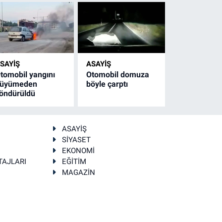
SAYİŞ
ASAYİŞ
tomobil yangını
Otomobil domuza
üyümeden
böyle çarptı
öndürüldü
ASAYİŞ
SİYASET
EKONOMİ
TAJLARI
EĞİTİM
MAGAZİN