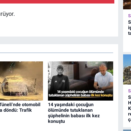
rüyor.
S
S
i
t
S
S
H
Tüneli’nde otomobil
14 yaşındaki çocuğun
K
a döndü: Trafik
ölümünde tutuklanan
r
şüphelinin babası ilk kez
ç
konuştu