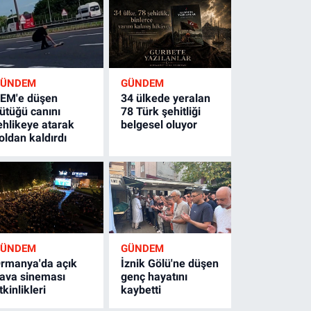
GÜNDEM
GÜNDEM
EM'e düşen
34 ülkede yeralan
ütüğü canını
78 Türk şehitliği
ehlikeye atarak
belgesel oluyor
oldan kaldırdı
GÜNDEM
GÜNDEM
rmanya'da açık
İznik Gölü'ne düşen
ava sineması
genç hayatını
tkinlikleri
kaybetti