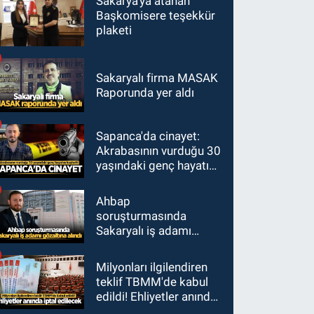
Sakarya'ya atanan
Başkomisere teşekkür
plaketi
Sakaryalı firma MASAK
Raporunda yer aldı
Sapanca'da cinayet:
Akrabasının vurduğu 30
yaşındaki genç hayatını
kaybetti
Ahbap
soruşturmasında
Sakaryalı iş adamı
gözaltına alındı
Milyonları ilgilendiren
teklif TBMM'de kabul
edildi! Ehliyetler anında
iptal edilecek