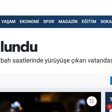
YAŞAM
EKONOMİ
SPOR
MAGAZİN
EĞİTİM
SOKA
ulundu
abah saatlerinde yürüyüşe çıkan vatandaşl
I
1