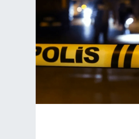
EĞİTİM
MAGAZİN
ÖZEL HABER
HALK54 PANORAMA