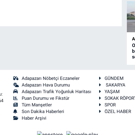
A
O
b
s
Adapazarı Nöbetçi Eczaneler
GÜNDEM
Adapazarı Hava Durumu
SAKARYA
Adapazarı Trafik Yoğunluk Haritası
YAŞAM
u:
Puan Durumu ve Fikstür
SOKAK RÖPOR
64
Tüm Manşetler
SPOR
Son Dakika Haberleri
ÖZEL HABER
Haber Arşivi