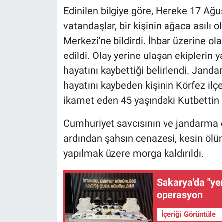
Edinilen bilgiye göre, Hereke 17 Ağ
vatandaşlar, bir kişinin ağaca asılı
Merkezi'ne bildirdi. İhbar üzerine ol
edildi. Olay yerine ulaşan ekiplerin 
hayatını kaybettiği belirlendi. Janda
hayatını kaybeden kişinin Körfez il
ikamet eden 45 yaşındaki Kutbettin B
Cumhuriyet savcısının ve jandarma e
ardından şahsın cenazesi, kesin ölü
yapılmak üzere morga kaldırıldı.
Sakarya'da "yeni nesil suç örgütlerine" yönelik dev
operasyon
İçeriği Görüntüle