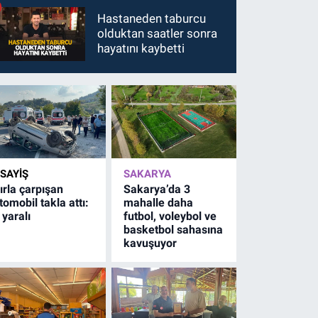
Hastaneden taburcu
olduktan saatler sonra
hayatını kaybetti
SAYİŞ
SAKARYA
ırla çarpışan
Sakarya’da 3
tomobil takla attı:
mahalle daha
 yaralı
futbol, voleybol ve
basketbol sahasına
kavuşuyor