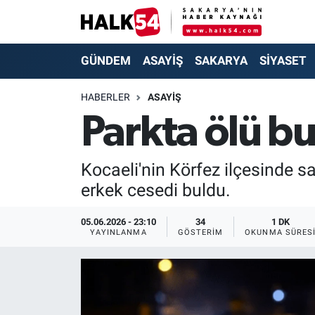
GÜNDEM
Adapazarı Nöbetçi Eczaneler
GÜNDEM
ASAYİŞ
SAKARYA
SİYASET
ASAYİŞ
Adapazarı Hava Durumu
HABERLER
ASAYİŞ
Parkta ölü b
YAŞAM
Adapazarı Trafik Yoğunluk Haritası
SAKARYA
Süper Lig Puan Durumu ve Fikstür
Kocaeli'nin Körfez ilçesinde s
erkek cesedi buldu.
SİYASET
Tüm Manşetler
05.06.2026 - 23:10
34
1 DK
EKONOMİ
Son Dakika Haberleri
YAYINLANMA
GÖSTERIM
OKUNMA SÜRES
SOKAK RÖPORTAJLARI
Haber Arşivi
SPOR