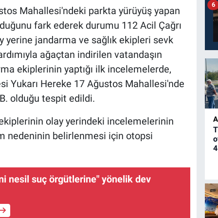
6
ustos Mahallesi'ndeki parkta yürüyüş yapan
 olduğunu fark ederek durumu 112 Acil Çağrı
ay yerine jandarma ve sağlık ekipleri sevk
yardımıyla ağaçtan indirilen vatandaşın
rma ekiplerinin yaptığı ilk incelemelerde,
çesi Yukarı Hereke 17 Ağustos Mahallesi'nde
. olduğu tespit edildi.
A
kiplerinin olay yerindeki incelemelerinin
T
m nedeninin belirlenmesi için otopsi
o
4