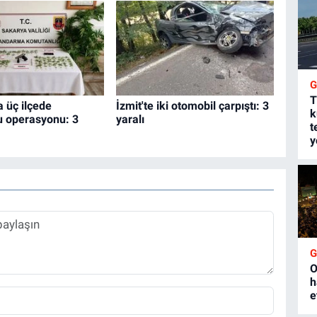
T
 üç ilçede
İzmit'te iki otomobil çarpıştı: 3
k
u operasyonu: 3
yaralı
t
y
O
h
e