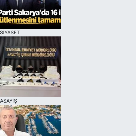
EĞİTİM
MAGAZİN
SİYASET
ÖZEL HABER
HALK54 PANORAMA
ASAYİŞ