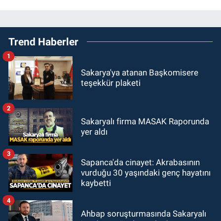
Trend Haberler
1
Sakarya'ya atanan Başkomisere
teşekkür plaketi
2
Sakaryalı firma MASAK Raporunda
yer aldı
3
Sapanca'da cinayet: Akrabasının
vurduğu 30 yaşındaki genç hayatını
kaybetti
4
Ahbap soruşturmasında Sakaryalı