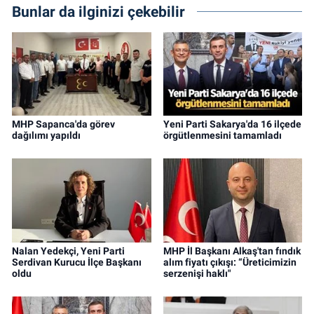
Bunlar da ilginizi çekebilir
MHP Sapanca'da görev
Yeni Parti Sakarya'da 16 ilçede
dağılımı yapıldı
örgütlenmesini tamamladı
Nalan Yedekçi, Yeni Parti
MHP İl Başkanı Alkaş'tan fındık
Serdivan Kurucu İlçe Başkanı
alım fiyatı çıkışı: “Üreticimizin
oldu
serzenişi haklı"