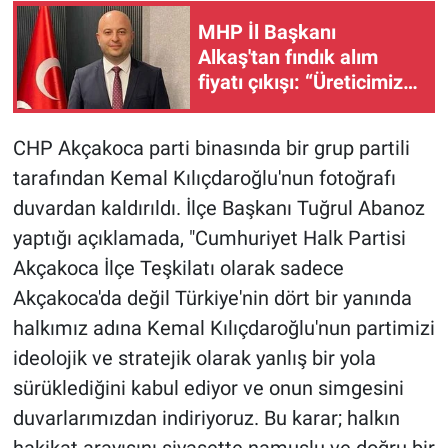
MHP İl Başkanı
Alkaş'tan fındık alım
fiyatı çıkışı: “Üreticimizin
serzenişi haklı"
CHP Akçakoca parti binasında bir grup partili
tarafından Kemal Kılıçdaroğlu'nun fotoğrafı
duvardan kaldırıldı. İlçe Başkanı Tuğrul Abanoz
yaptığı açıklamada, "Cumhuriyet Halk Partisi
Akçakoca İlçe Teşkilatı olarak sadece
Akçakoca'da değil Türkiye'nin dört bir yanında
halkımız adına Kemal Kılıçdaroğlu'nun partimizi
ideolojik ve stratejik olarak yanlış bir yola
sürüklediğini kabul ediyor ve onun simgesini
duvarlarımızdan indiriyoruz. Bu karar; halkın