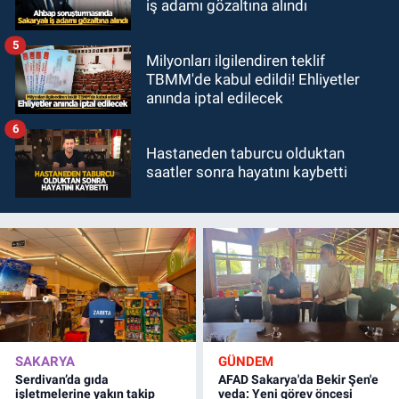
iş adamı gözaltına alındı
5
Milyonları ilgilendiren teklif
TBMM'de kabul edildi! Ehliyetler
anında iptal edilecek
6
Hastaneden taburcu olduktan
saatler sonra hayatını kaybetti
SAKARYA
GÜNDEM
Serdivan’da gıda
AFAD Sakarya'da Bekir Şen'e
işletmelerine yakın takip
veda: Yeni görev öncesi