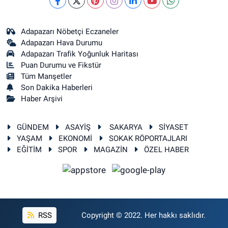
Adapazarı Nöbetçi Eczaneler
Adapazarı Hava Durumu
Adapazarı Trafik Yoğunluk Haritası
Puan Durumu ve Fikstür
Tüm Manşetler
Son Dakika Haberleri
Haber Arşivi
GÜNDEM
ASAYİŞ
SAKARYA
SİYASET
YAŞAM
EKONOMİ
SOKAK RÖPORTAJLARI
EĞİTİM
SPOR
MAGAZİN
ÖZEL HABER
RSS
Copyright © 2022. Her hakkı saklıdır.