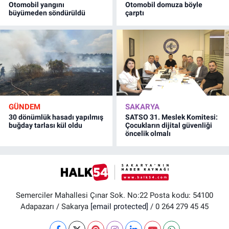
Otomobil yangını
Otomobil domuza böyle
büyümeden söndürüldü
çarptı
GÜNDEM
SAKARYA
30 dönümlük hasadı yapılmış
SATSO 31. Meslek Komitesi:
buğday tarlası kül oldu
Çocukların dijital güvenliği
öncelik olmalı
Semerciler Mahallesi Çınar Sok. No:22 Posta kodu: 54100
Adapazarı / Sakarya
[email protected]
/ 0 264 279 45 45