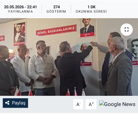
20.05.2026 - 22:41
274
1 DK
YAYINLANMA
GÖSTERIM
OKUNMA SÜRESI
Paylaş
-
+
A
A