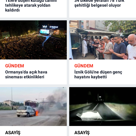
TEM'e düşen kütüğü canını
34 ülkede yeralan 78 Türk
tehlikeye atarak yoldan
şehitliği belgesel oluyor
kaldırdı
GÜNDEM
GÜNDEM
Ormanya'da açık hava
İznik Gölü'ne düşen genç
sineması etkinlikleri
hayatını kaybetti
ASAYİŞ
ASAYİŞ