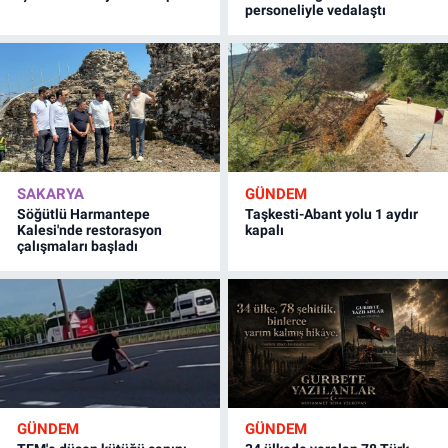
personeliyle vedalaştı
SAKARYA
GÜNDEM
Söğütlü Harmantepe
Taşkesti-Abant yolu 1 aydır
Kalesi'nde restorasyon
kapalı
çalışmaları başladı
GÜNDEM
GÜNDEM