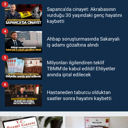
3
Sapanca'da cinayet: Akrabasının
vurduğu 30 yaşındaki genç hayatını
kaybetti
4
Ahbap soruşturmasında Sakaryalı
iş adamı gözaltına alındı
5
Milyonları ilgilendiren teklif
TBMM'de kabul edildi! Ehliyetler
anında iptal edilecek
6
Hastaneden taburcu olduktan
saatler sonra hayatını kaybetti