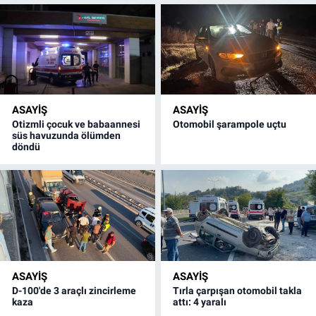
ASAYİŞ
ASAYİŞ
Otizmli çocuk ve babaannesi
Otomobil şarampole uçtu
süs havuzunda ölümden
döndü
ASAYİŞ
ASAYİŞ
D-100'de 3 araçlı zincirleme
Tırla çarpışan otomobil takla
kaza
attı: 4 yaralı