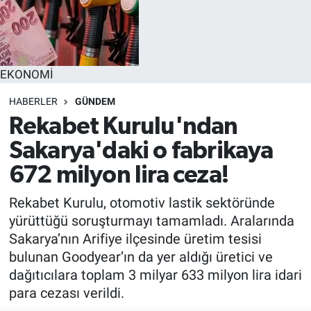
EĞİTİM
MAGAZİN
EKONOMİ
ÖZEL HABER
HABERLER
GÜNDEM
Rekabet Kurulu'ndan
HALK54 PANORAMA
Sakarya'daki o fabrikaya
672 milyon lira ceza!
Rekabet Kurulu, otomotiv lastik sektöründe
yürüttüğü soruşturmayı tamamladı. Aralarında
Sakarya’nın Arifiye ilçesinde üretim tesisi
bulunan Goodyear’ın da yer aldığı üretici ve
dağıtıcılara toplam 3 milyar 633 milyon lira idari
para cezası verildi.