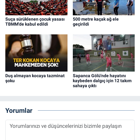
Suça sürüklenen çocuk yasası
500 metre kaçak ağ ele
TBMM'de kabul edildi
geçirildi
Duş almayan kocaya tazminat
Sapanca Gölü'nde hayatını
şoku
kaybeden dalgıç için 12 takım
sahaya çıktı
Yorumlar