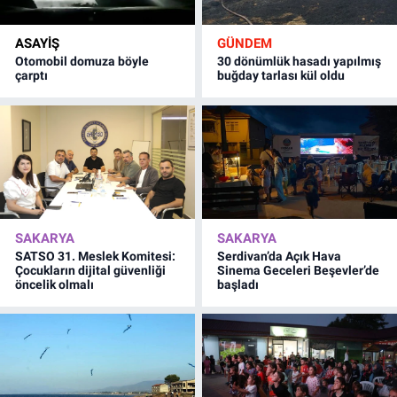
ASAYİŞ
GÜNDEM
Otomobil domuza böyle
30 dönümlük hasadı yapılmış
çarptı
buğday tarlası kül oldu
SAKARYA
SAKARYA
SATSO 31. Meslek Komitesi:
Serdivan’da Açık Hava
Çocukların dijital güvenliği
Sinema Geceleri Beşevler’de
öncelik olmalı
başladı