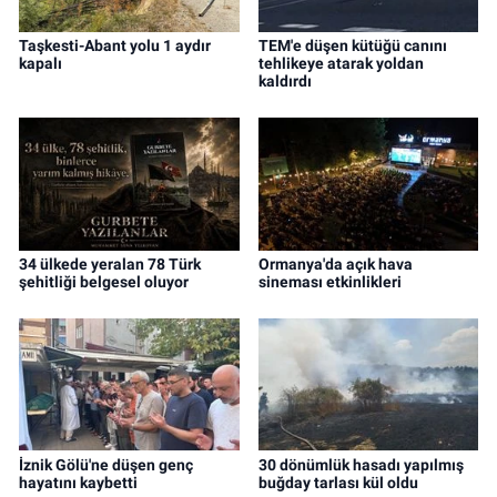
Taşkesti-Abant yolu 1 aydır
TEM'e düşen kütüğü canını
kapalı
tehlikeye atarak yoldan
kaldırdı
34 ülkede yeralan 78 Türk
Ormanya'da açık hava
şehitliği belgesel oluyor
sineması etkinlikleri
İznik Gölü'ne düşen genç
30 dönümlük hasadı yapılmış
hayatını kaybetti
buğday tarlası kül oldu