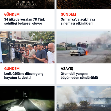
GÜNDEM
GÜNDEM
34 ülkede yeralan 78 Türk
Ormanya'da açık hava
şehitliği belgesel oluyor
sineması etkinlikleri
GÜNDEM
ASAYİŞ
İznik Gölü'ne düşen genç
Otomobil yangını
hayatını kaybetti
büyümeden söndürüldü