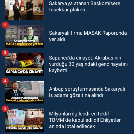
Sakarya'ya atanan Başkomisere
teşekkür plaketi
2
Sakaryalı firma MASAK Raporunda
yer aldı
3
Sapanca'da cinayet: Akrabasının
vurduğu 30 yaşındaki genç hayatını
kaybetti
4
Ahbap soruşturmasında Sakaryalı
iş adamı gözaltına alındı
5
Milyonları ilgilendiren teklif
TBMM'de kabul edildi! Ehliyetler
anında iptal edilecek