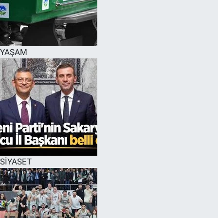
EĞİTİM
MAGAZİN
YAŞAM
ÖZEL HABER
HALK54 PANORAMA
SİYASET