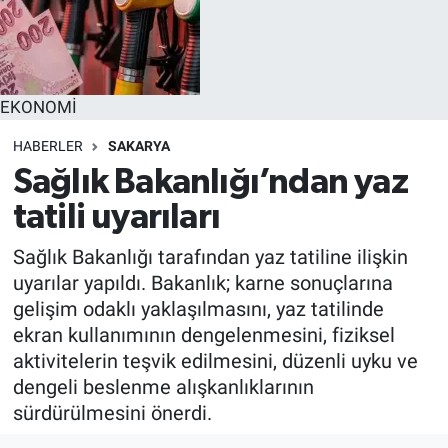
EĞİTİM
MAGAZİN
EKONOMİ
ÖZEL HABER
HABERLER
SAKARYA
Sağlık Bakanlığı’ndan yaz
HALK54 PANORAMA
tatili uyarıları
Sağlık Bakanlığı tarafından yaz tatiline ilişkin
uyarılar yapıldı. Bakanlık; karne sonuçlarına
gelişim odaklı yaklaşılmasını, yaz tatilinde
ekran kullanımının dengelenmesini, fiziksel
aktivitelerin teşvik edilmesini, düzenli uyku ve
dengeli beslenme alışkanlıklarının
sürdürülmesini önerdi.