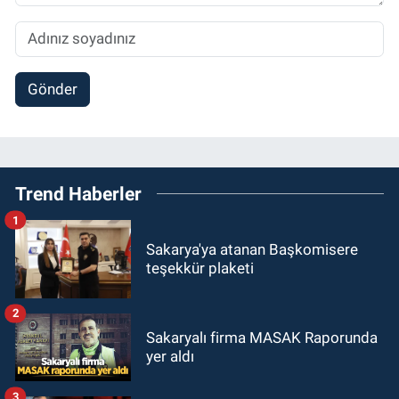
Gönder
Trend Haberler
1
Sakarya'ya atanan Başkomisere
teşekkür plaketi
2
Sakaryalı firma MASAK Raporunda
yer aldı
3