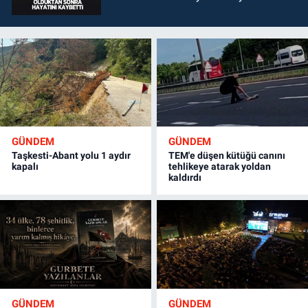
GÜNDEM
GÜNDEM
Taşkesti-Abant yolu 1 aydır
TEM'e düşen kütüğü canını
kapalı
tehlikeye atarak yoldan
kaldırdı
GÜNDEM
GÜNDEM