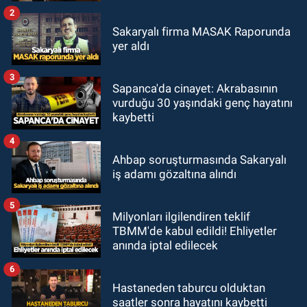
2
Sakaryalı firma MASAK Raporunda
yer aldı
3
Sapanca'da cinayet: Akrabasının
vurduğu 30 yaşındaki genç hayatını
kaybetti
4
Ahbap soruşturmasında Sakaryalı
iş adamı gözaltına alındı
5
Milyonları ilgilendiren teklif
TBMM'de kabul edildi! Ehliyetler
anında iptal edilecek
6
Hastaneden taburcu olduktan
saatler sonra hayatını kaybetti