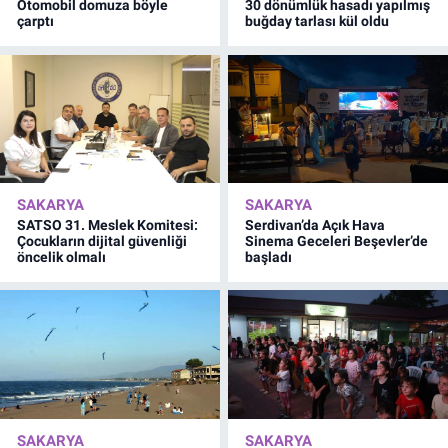
Otomobil domuza böyle
30 dönümlük hasadı yapılmış
çarptı
buğday tarlası kül oldu
SAKARYA
SAKARYA
SATSO 31. Meslek Komitesi:
Serdivan’da Açık Hava
Çocukların dijital güvenliği
Sinema Geceleri Beşevler’de
öncelik olmalı
başladı
SAKARYA
SAKARYA