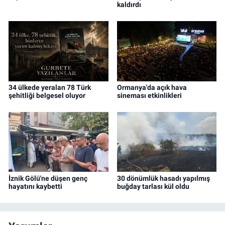
kaldırdı
34 ülkede yeralan 78 Türk
Ormanya'da açık hava
şehitliği belgesel oluyor
sineması etkinlikleri
İznik Gölü'ne düşen genç
30 dönümlük hasadı yapılmış
hayatını kaybetti
buğday tarlası kül oldu