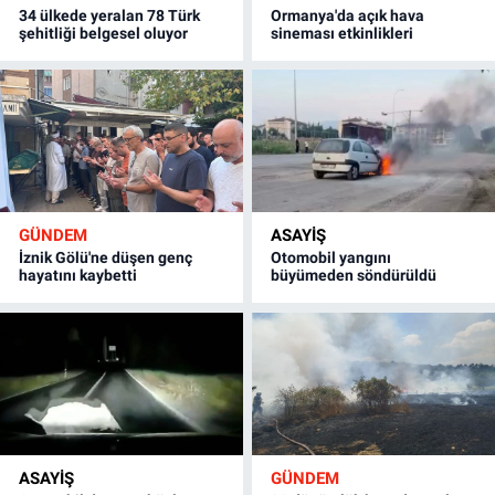
34 ülkede yeralan 78 Türk
Ormanya'da açık hava
şehitliği belgesel oluyor
sineması etkinlikleri
GÜNDEM
ASAYİŞ
İznik Gölü'ne düşen genç
Otomobil yangını
hayatını kaybetti
büyümeden söndürüldü
ASAYİŞ
GÜNDEM