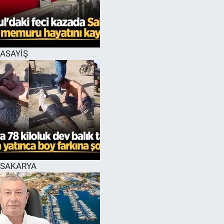
EĞİTİM
MAGAZİN
ASAYİŞ
ÖZEL HABER
HALK54 PANORAMA
SAKARYA