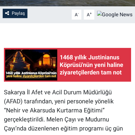
Paylaş
-
+
A
A
1468 yıllık Justinianus
Köprüsü'nün yeni haline
ziyaretçilerden tam not
Sakarya İl Afet ve Acil Durum Müdürlüğü
(AFAD) tarafından, yeni personele yönelik
“Nehir ve Akarsuda Kurtarma Eğitimi”
gerçekleştirildi. Melen Çayı ve Mudurnu
Çayı’nda düzenlenen eğitim programı üç gün