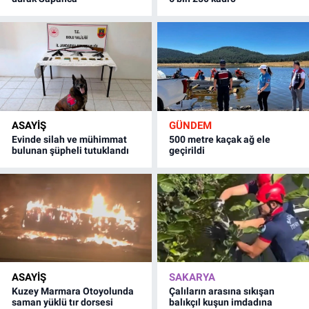
ASAYİŞ
GÜNDEM
Evinde silah ve mühimmat
500 metre kaçak ağ ele
bulunan şüpheli tutuklandı
geçirildi
ASAYİŞ
SAKARYA
Kuzey Marmara Otoyolunda
Çalıların arasına sıkışan
saman yüklü tır dorsesi
balıkçıl kuşun imdadına