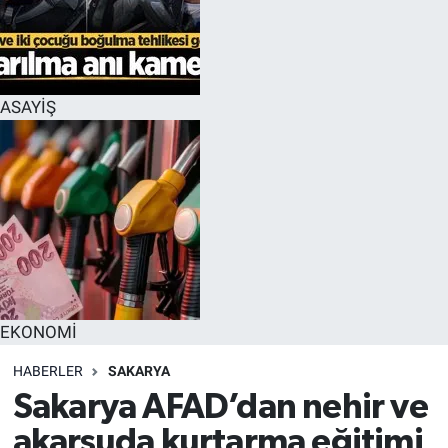
EĞİTİM
MAGAZİN
ASAYİŞ
ÖZEL HABER
HALK54 PANORAMA
EKONOMİ
HABERLER
SAKARYA
Sakarya AFAD’dan nehir ve
akarsuda kurtarma eğitimi