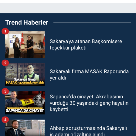
Trend Haberler
1
Sakarya'ya atanan Başkomisere
teşekkür plaketi
2
Sakaryalı firma MASAK Raporunda
yer aldı
3
Sapanca'da cinayet: Akrabasının
vurduğu 30 yaşındaki genç hayatını
kaybetti
4
Ahbap soruşturmasında Sakaryalı
iş adamı gözaltına alındı