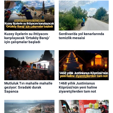
Kuzey ilçelerin su ihtiyacını
Serdivan’da yol kenarlarında
karşılayacak ‘Ortaköy Barajı’
temizlik mesaisi
için çalışmalar başladı
Mutluluk Tırı mahalle mahalle
1468 yıllık Justinianus
geziyor: Sıradaki durak
Köprüsü'nün yeni haline
Sapanca
ziyaretçilerden tam not