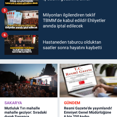
5
Milyonları ilgilendiren teklif
TBMM'de kabul edildi! Ehliyetler
anında iptal edilecek
6
Hastaneden taburcu olduktan
saatler sonra hayatını kaybetti
SAKARYA
GÜNDEM
Mutluluk Tırı mahalle
Resmi Gazete'de yayımlandı!
mahalle geziyor: Sıradaki
Emniyet Genel Müdürlüğüne
durak Sapanca
6 bin 250 kadro