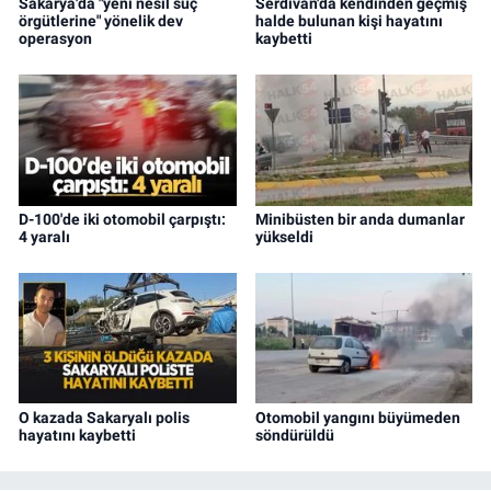
Sakarya'da "yeni nesil suç
Serdivan'da kendinden geçmiş
örgütlerine" yönelik dev
halde bulunan kişi hayatını
operasyon
kaybetti
D-100'de iki otomobil çarpıştı:
Minibüsten bir anda dumanlar
4 yaralı
yükseldi
O kazada Sakaryalı polis
Otomobil yangını büyümeden
hayatını kaybetti
söndürüldü