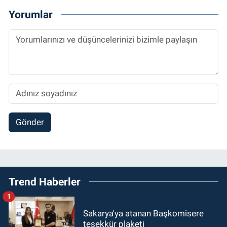
Yorumlar
Gönder
Trend Haberler
1
Sakarya'ya atanan Başkomisere
teşekkür plaketi