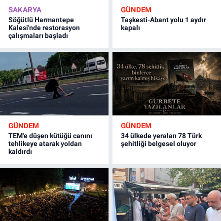
SAKARYA
GÜNDEM
Söğütlü Harmantepe
Taşkesti-Abant yolu 1 aydır
Kalesi'nde restorasyon
kapalı
çalışmaları başladı
GÜNDEM
GÜNDEM
TEM'e düşen kütüğü canını
34 ülkede yeralan 78 Türk
tehlikeye atarak yoldan
şehitliği belgesel oluyor
kaldırdı