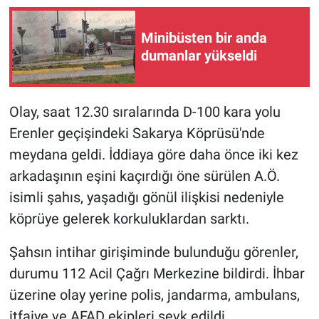
Minibüsten bir anda
dumanlar yükseldi
Olay, saat 12.30 sıralarında D-100 kara yolu
Erenler geçişindeki Sakarya Köprüsü'nde
meydana geldi. İddiaya göre daha önce iki kez
arkadaşının eşini kaçırdığı öne sürülen A.Ö.
isimli şahıs, yaşadığı gönül ilişkisi nedeniyle
köprüye gelerek korkuluklardan sarktı.
Şahsın intihar girişiminde bulunduğu görenler,
durumu 112 Acil Çağrı Merkezine bildirdi. İhbar
üzerine olay yerine polis, jandarma, ambulans,
itfaiye ve AFAD ekipleri sevk edildi.