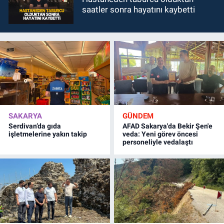
saatler sonra hayatını kaybetti
SAKARYA
GÜNDEM
Serdivan’da gıda
AFAD Sakarya'da Bekir Şen'e
işletmelerine yakın takip
veda: Yeni görev öncesi
personeliyle vedalaştı