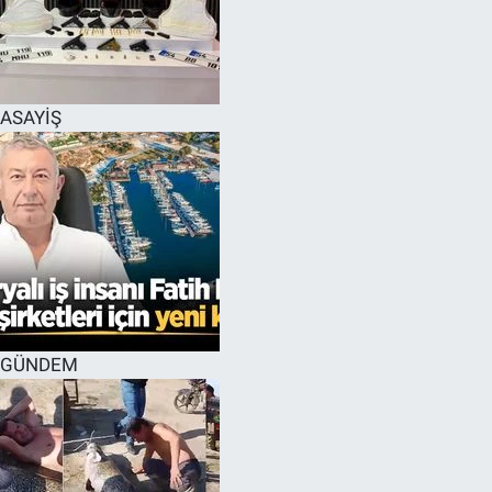
EĞİTİM
MAGAZİN
ASAYİŞ
ÖZEL HABER
HALK54 PANORAMA
GÜNDEM