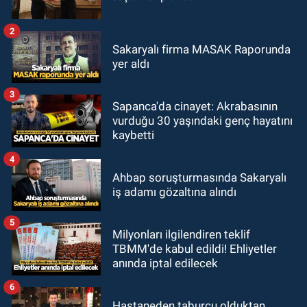
2
Sakaryalı firma MASAK Raporunda
yer aldı
3
Sapanca'da cinayet: Akrabasının
vurduğu 30 yaşındaki genç hayatını
kaybetti
4
Ahbap soruşturmasında Sakaryalı
iş adamı gözaltına alındı
5
Milyonları ilgilendiren teklif
TBMM'de kabul edildi! Ehliyetler
anında iptal edilecek
6
Hastaneden taburcu olduktan