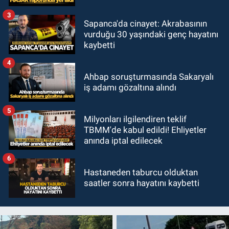
3
Sapanca'da cinayet: Akrabasının
vurduğu 30 yaşındaki genç hayatını
kaybetti
4
Ahbap soruşturmasında Sakaryalı
iş adamı gözaltına alındı
5
Milyonları ilgilendiren teklif
TBMM'de kabul edildi! Ehliyetler
anında iptal edilecek
6
Hastaneden taburcu olduktan
saatler sonra hayatını kaybetti