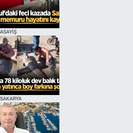
EĞİTİM
MAGAZİN
ASAYİŞ
ÖZEL HABER
HALK54 PANORAMA
SAKARYA