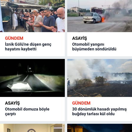
GÜNDEM
ASAYİŞ
İznik Gölü'ne düşen genç
Otomobil yangını
hayatını kaybetti
büyümeden söndürüldü
ASAYİŞ
GÜNDEM
Otomobil domuza böyle
30 dönümlük hasadı yapılmış
çarptı
buğday tarlası kül oldu