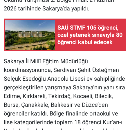
2026 tarihinde Sakarya’da yapıldı.
SAÜ STMF 105 öğrenci,
özel yetenek sınavıyla 80
öğrenci kabul edecek
Sakarya İl Millî Eğitim Müdürlüğü
koordinasyonunda, Serdivan Şehit Üsteğmen
Selçuk Esedoğlu Anadolu Lisesi ev sahipliğinde
gerçekleştirilen yarışmaya Sakarya’nın yanı sıra
Edirne, Kırklareli, Tekirdağ, Kocaeli, Bilecik,
Bursa, Çanakkale, Balıkesir ve Düzce’den
öğrenciler katıldı. Bölge finalinde ortaokul ve
lise kategorilerinde toplam 18 öğrenci Kur’an-ı