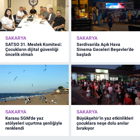
SAKARYA
SAKARYA
SATSO 31. Meslek Komitesi:
Serdivan’da Açık Hava
Çocukların dijital güvenliği
Sinema Geceleri Beşevler’de
öncelik olmalı
başladı
SAKARYA
SAKARYA
Karasu SGM’de yaz
Büyükşehir’in yaz etkinlikleri
atölyeleri uçurtma şenliğiyle
çocuklara neşe dolu anılar
renklendi
bırakıyor