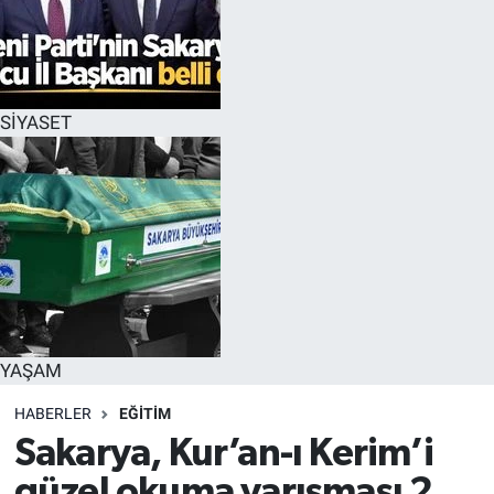
SİYASET
YAŞAM
HABERLER
EĞİTİM
Sakarya, Kur’an-ı Kerim’i
güzel okuma yarışması 2.