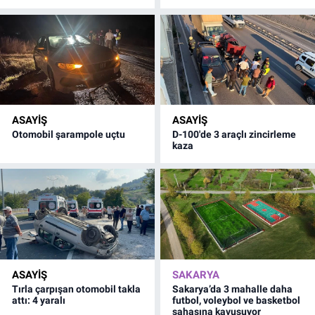
ASAYİŞ
ASAYİŞ
Otomobil şarampole uçtu
D-100'de 3 araçlı zincirleme
kaza
ASAYİŞ
SAKARYA
Tırla çarpışan otomobil takla
Sakarya’da 3 mahalle daha
attı: 4 yaralı
futbol, voleybol ve basketbol
sahasına kavuşuyor