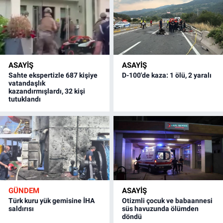
ASAYİŞ
ASAYİŞ
Sahte ekspertizle 687 kişiye
D-100'de kaza: 1 ölü, 2 yaralı
vatandaşlık
kazandırmışlardı, 32 kişi
tutuklandı
GÜNDEM
ASAYİŞ
Türk kuru yük gemisine İHA
Otizmli çocuk ve babaannesi
saldırısı
süs havuzunda ölümden
döndü