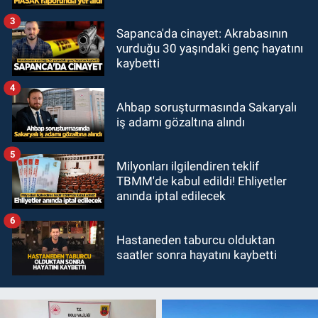
3
Sapanca'da cinayet: Akrabasının
vurduğu 30 yaşındaki genç hayatını
kaybetti
4
Ahbap soruşturmasında Sakaryalı
iş adamı gözaltına alındı
5
Milyonları ilgilendiren teklif
TBMM'de kabul edildi! Ehliyetler
anında iptal edilecek
6
Hastaneden taburcu olduktan
saatler sonra hayatını kaybetti