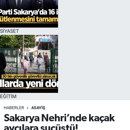
EĞİTİM
MAGAZİN
SİYASET
ÖZEL HABER
HALK54 PANORAMA
EĞİTİM
HABERLER
ASAYİŞ
Sakarya Nehri’nde kaçak
avcılara suçüstü!