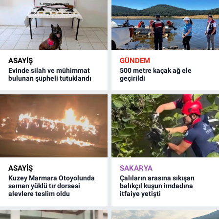
ASAYİŞ
GÜNDEM
Evinde silah ve mühimmat
500 metre kaçak ağ ele
bulunan şüpheli tutuklandı
geçirildi
ASAYİŞ
SAKARYA
Kuzey Marmara Otoyolunda
Çalıların arasına sıkışan
saman yüklü tır dorsesi
balıkçıl kuşun imdadına
alevlere teslim oldu
itfaiye yetişti