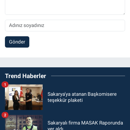
Gönder
Trend Haberler
1
Sakarya'ya atanan Başkomisere
teşekkür plaketi
2
Sakaryalı firma MASAK Raporunda
yer aldı