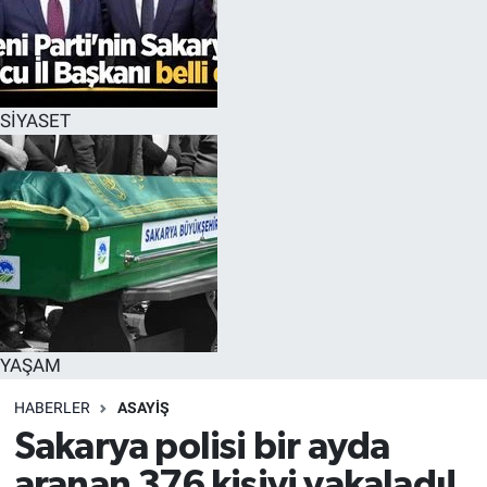
SİYASET
YAŞAM
HABERLER
ASAYİŞ
Sakarya polisi bir ayda
aranan 376 kişiyi yakaladı!