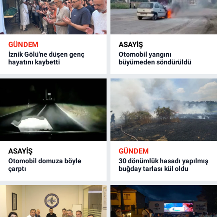
GÜNDEM
ASAYİŞ
İznik Gölü'ne düşen genç
Otomobil yangını
hayatını kaybetti
büyümeden söndürüldü
ASAYİŞ
GÜNDEM
Otomobil domuza böyle
30 dönümlük hasadı yapılmış
çarptı
buğday tarlası kül oldu