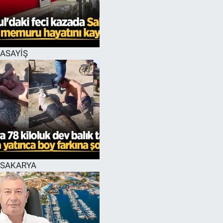
EĞİTİM
MAGAZİN
ASAYİŞ
ÖZEL HABER
HALK54 PANORAMA
SAKARYA