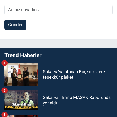
Gönder
Trend Haberler
1
Sakarya'ya atanan Başkomisere
teşekkür plaketi
2
Sakaryalı firma MASAK Raporunda
yer aldı
3