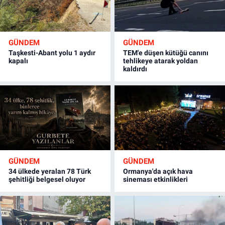
GÜNDEM
GÜNDEM
Taşkesti-Abant yolu 1 aydır
TEM'e düşen kütüğü canını
kapalı
tehlikeye atarak yoldan
kaldırdı
GÜNDEM
GÜNDEM
34 ülkede yeralan 78 Türk
Ormanya'da açık hava
şehitliği belgesel oluyor
sineması etkinlikleri