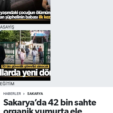
EĞİTİM
MAGAZİN
ASAYİŞ
ÖZEL HABER
HALK54 PANORAMA
EĞİTİM
HABERLER
SAKARYA
Sakarya’da 42 bin sahte
organik yumurta ele