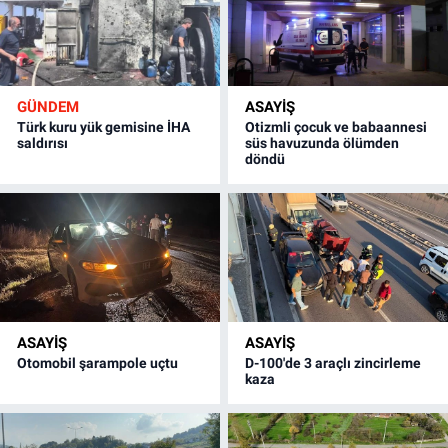
GÜNDEM
ASAYİŞ
Türk kuru yük gemisine İHA
Otizmli çocuk ve babaannesi
saldırısı
süs havuzunda ölümden
döndü
ASAYİŞ
ASAYİŞ
Otomobil şarampole uçtu
D-100'de 3 araçlı zincirleme
kaza