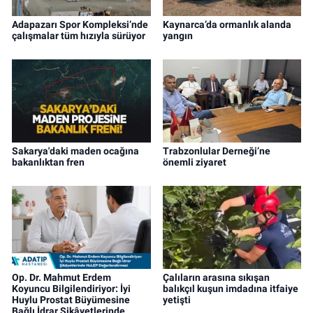
Adapazarı Spor Kompleksi’nde
Kaynarca’da ormanlık alanda
çalışmalar tüm hızıyla sürüyor
yangın
Sakarya'daki maden ocağına
Trabzonlular Derneği’ne
bakanlıktan fren
önemli ziyaret
Op. Dr. Mahmut Erdem
Çalıların arasına sıkışan
Koyuncu Bilgilendiriyor: İyi
balıkçıl kuşun imdadına itfaiye
Huylu Prostat Büyümesine
yetişti
Bağlı İdrar Şikâyetlerinde