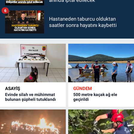
anında iptal edilecek
6
Hastaneden taburcu olduktan
saatler sonra hayatını kaybetti
ASAYİŞ
GÜNDEM
Evinde silah ve mühimmat
500 metre kaçak ağ ele
bulunan şüpheli tutuklandı
geçirildi