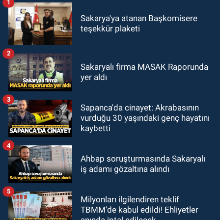
1
Sakarya'ya atanan Başkomisere
teşekkür plaketi
2
Sakaryalı firma MASAK Raporunda
yer aldı
3
Sapanca'da cinayet: Akrabasının
vurduğu 30 yaşındaki genç hayatını
kaybetti
4
Ahbap soruşturmasında Sakaryalı
iş adamı gözaltına alındı
5
Milyonları ilgilendiren teklif
TBMM'de kabul edildi! Ehliyetler