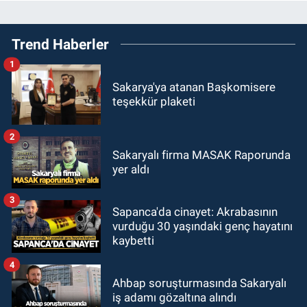
Trend Haberler
1
Sakarya'ya atanan Başkomisere
teşekkür plaketi
2
Sakaryalı firma MASAK Raporunda
yer aldı
3
Sapanca'da cinayet: Akrabasının
vurduğu 30 yaşındaki genç hayatını
kaybetti
4
Ahbap soruşturmasında Sakaryalı
iş adamı gözaltına alındı