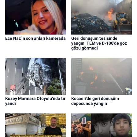
Ece Naz'ın son anları kamerada
Geri dönüşüm tesisinde
yangın: TEM ve D-100'de göz
gözü görmedi
Kuzey Marmara Otoyolu’nda tır
Kocaeli'de geri dönüşüm
yandı
deposunda yangın