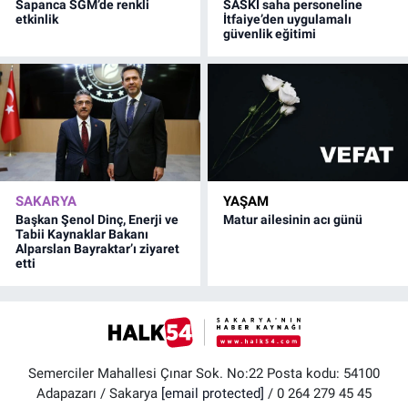
Sapanca SGM’de renkli
SASKİ saha personeline
etkinlik
İtfaiye’den uygulamalı
güvenlik eğitimi
SAKARYA
YAŞAM
Başkan Şenol Dinç, Enerji ve
Matur ailesinin acı günü
Tabii Kaynaklar Bakanı
Alparslan Bayraktar’ı ziyaret
etti
Semerciler Mahallesi Çınar Sok. No:22 Posta kodu: 54100
Adapazarı / Sakarya
[email protected]
/ 0 264 279 45 45