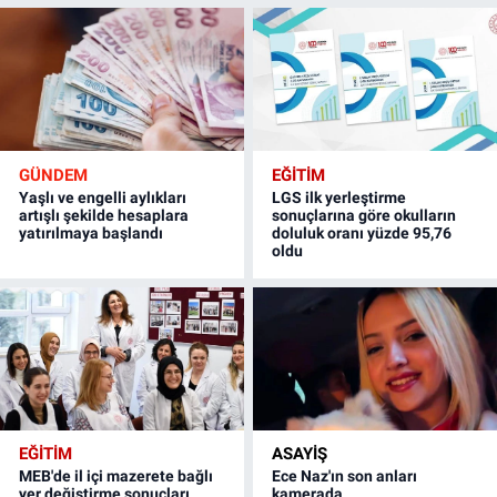
GÜNDEM
EĞİTİM
Yaşlı ve engelli aylıkları
LGS ilk yerleştirme
artışlı şekilde hesaplara
sonuçlarına göre okulların
yatırılmaya başlandı
doluluk oranı yüzde 95,76
oldu
EĞİTİM
ASAYİŞ
MEB'de il içi mazerete bağlı
Ece Naz'ın son anları
yer değiştirme sonuçları
kamerada