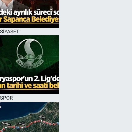
EĞİTİM
MAGAZİN
SİYASET
ÖZEL HABER
HALK54 PANORAMA
SPOR