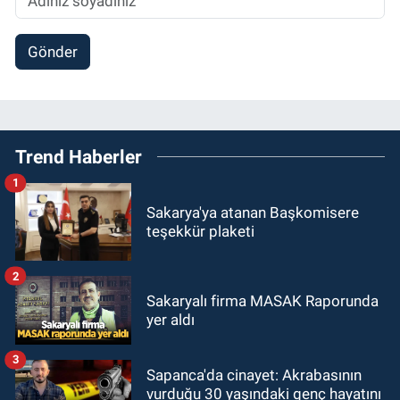
Gönder
Trend Haberler
1
Sakarya'ya atanan Başkomisere
teşekkür plaketi
2
Sakaryalı firma MASAK Raporunda
yer aldı
3
Sapanca'da cinayet: Akrabasının
vurduğu 30 yaşındaki genç hayatını