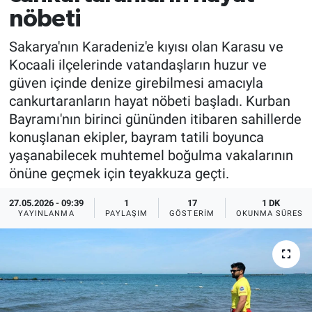
nöbeti
EĞİTİM
Sakarya'nın Karadeniz'e kıyısı olan Karasu ve
MAGAZİN
Kocaali ilçelerinde vatandaşların huzur ve
güven içinde denize girebilmesi amacıyla
ÖZEL HABER
cankurtaranların hayat nöbeti başladı. Kurban
Bayramı'nın birinci gününden itibaren sahillerde
HALK54 PANORAMA
konuşlanan ekipler, bayram tatili boyunca
yaşanabilecek muhtemel boğulma vakalarının
önüne geçmek için teyakkuza geçti.
27.05.2026 - 09:39
1
17
1 DK
YAYINLANMA
PAYLAŞIM
GÖSTERIM
OKUNMA SÜRESI