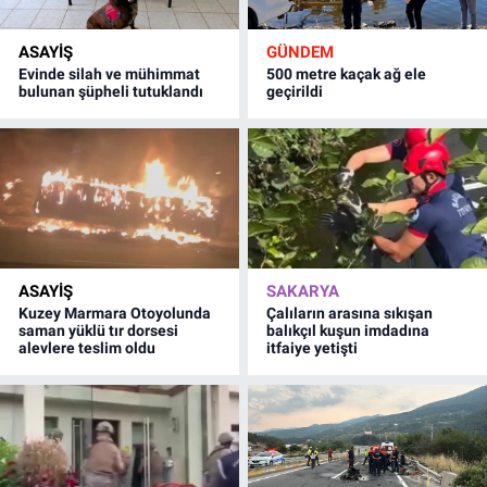
ASAYİŞ
GÜNDEM
Evinde silah ve mühimmat
500 metre kaçak ağ ele
bulunan şüpheli tutuklandı
geçirildi
ASAYİŞ
SAKARYA
Kuzey Marmara Otoyolunda
Çalıların arasına sıkışan
saman yüklü tır dorsesi
balıkçıl kuşun imdadına
alevlere teslim oldu
itfaiye yetişti