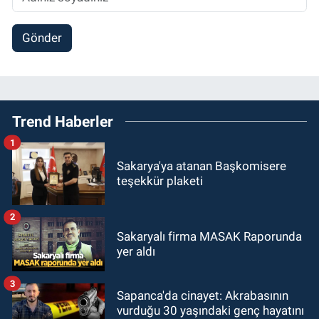
Gönder
Trend Haberler
1
Sakarya'ya atanan Başkomisere
teşekkür plaketi
2
Sakaryalı firma MASAK Raporunda
yer aldı
3
Sapanca'da cinayet: Akrabasının
vurduğu 30 yaşındaki genç hayatını