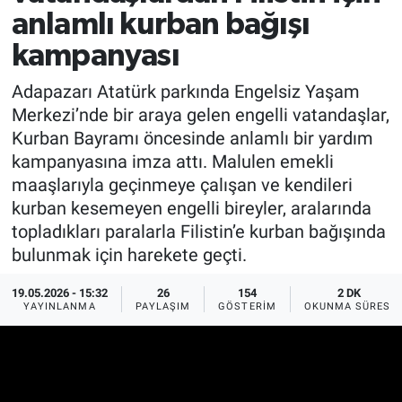
anlamlı kurban bağışı
EĞİTİM
kampanyası
MAGAZİN
Adapazarı Atatürk parkında Engelsiz Yaşam
Merkezi’nde bir araya gelen engelli vatandaşlar,
ÖZEL HABER
Kurban Bayramı öncesinde anlamlı bir yardım
kampanyasına imza attı. Malulen emekli
HALK54 PANORAMA
maaşlarıyla geçinmeye çalışan ve kendileri
kurban kesemeyen engelli bireyler, aralarında
topladıkları paralarla Filistin’e kurban bağışında
bulunmak için harekete geçti.
19.05.2026 - 15:32
26
154
2 DK
YAYINLANMA
PAYLAŞIM
GÖSTERIM
OKUNMA SÜRESI