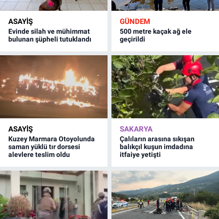
ASAYİŞ
GÜNDEM
Evinde silah ve mühimmat
500 metre kaçak ağ ele
bulunan şüpheli tutuklandı
geçirildi
ASAYİŞ
SAKARYA
Kuzey Marmara Otoyolunda
Çalıların arasına sıkışan
saman yüklü tır dorsesi
balıkçıl kuşun imdadına
alevlere teslim oldu
itfaiye yetişti