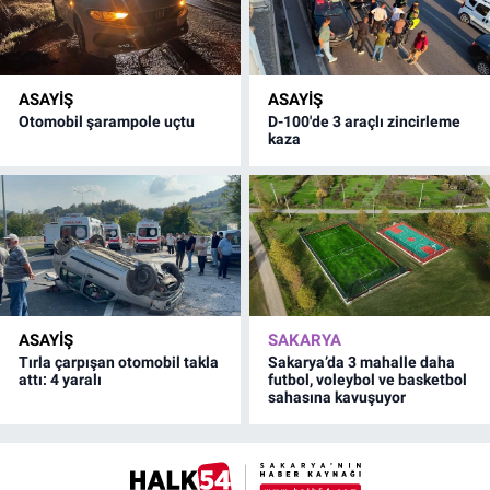
ASAYİŞ
ASAYİŞ
Otomobil şarampole uçtu
D-100'de 3 araçlı zincirleme
kaza
ASAYİŞ
SAKARYA
Tırla çarpışan otomobil takla
Sakarya’da 3 mahalle daha
attı: 4 yaralı
futbol, voleybol ve basketbol
sahasına kavuşuyor