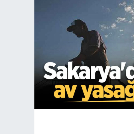
EĞİTİM
MAGAZİN
ÖZEL HABER
HALK54 PANORAMA