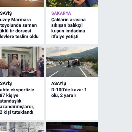
SAYİŞ
SAKARYA
uzey Marmara
Çalıların arasına
toyolunda saman
sıkışan balıkçıl
üklü tır dorsesi
kuşun imdadına
levlere teslim oldu
itfaiye yetişti
SAYİŞ
ASAYİŞ
ahte ekspertizle
D-100'de kaza: 1
87 kişiye
ölü, 2 yaralı
atandaşlık
azandırmışlardı,
2 kişi tutuklandı