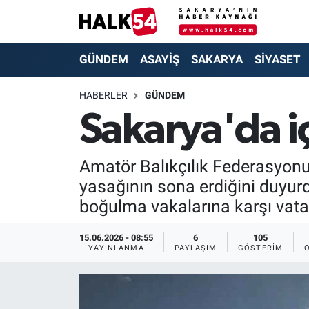
GÜNDEM
Adapazarı Nöbetçi Eczaneler
GÜNDEM
ASAYİŞ
SAKARYA
SİYASET
ASAYİŞ
Adapazarı Hava Durumu
HABERLER
GÜNDEM
Sakarya'da iç
YAŞAM
Adapazarı Trafik Yoğunluk Haritası
SAKARYA
Süper Lig Puan Durumu ve Fikstür
Amatör Balıkçılık Federasyonu 
yasağının sona erdiğini duyur
SİYASET
Tüm Manşetler
boğulma vakalarına karşı vatan
EKONOMİ
Son Dakika Haberleri
15.06.2026 - 08:55
6
105
YAYINLANMA
PAYLAŞIM
GÖSTERIM
SOKAK RÖPORTAJLARI
Haber Arşivi
SPOR