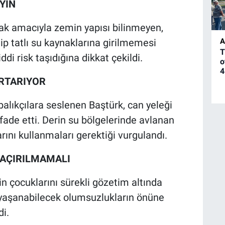
YİN
ak amacıyla zemin yapısı bilinmeyen,
hip tatlı su kaynaklarına girilmemesi
A
T
iddi risk taşıdığına dikkat çekildi.
o
4
URTARIYOR
balıkçılara seslenen Baştürk, can yeleği
ifade etti. Derin su bölgelerinde avlanan
rını kullanmaları gerektiği vurgulandı.
KAÇIRILMAMALI
in çocuklarını sürekli gözetim altında
, yaşanabilecek olumsuzlukların önüne
di.