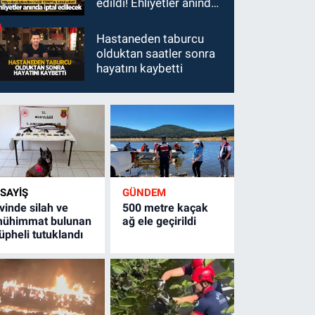
edildi! Ehliyetler anında
iptal edilecek
Hastaneden taburcu
olduktan saatler sonra
hayatını kaybetti
SAYİŞ
GÜNDEM
vinde silah ve
500 metre kaçak
ühimmat bulunan
ağ ele geçirildi
üpheli tutuklandı