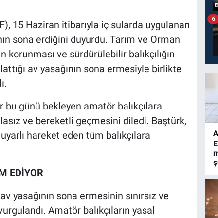
6
, 15 Haziran itibarıyla iç sularda uygulanan
ının sona erdiğini duyurdu. Tarım ve Orman
ın korunması ve sürdürülebilir balıkçılığın
ttığı av yasağının sona ermesiyle birlikte
ı.
r bu günü bekleyen amatör balıkçılara
asız ve bereketli geçmesini diledi. Baştürk,
A
uyarlı hareket eden tüm balıkçılara
E
m
ş
AM EDİYOR
v yasağının sona ermesinin sınırsız ve
vurgulandı. Amatör balıkçıların yasal