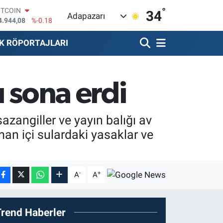
4.944,08
%-0.18
°
34
OLAR
Adapazarı
7,7436
%0.18
URO
K RÖPORTAJLARI
5,2510
%0.32
TERLİN
4,4811
%0.38
RAM ALTIN
660.55
%0.03
ı sona erdi
İST100
3.779
%-14
azangiller ve yayın balığı av
an içi sulardaki yasaklar ve
-
+
A
A
Trend Haberler