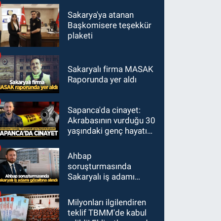
Sakarya'ya atanan
Başkomisere teşekkür
plaketi
Sakaryalı firma MASAK
Raporunda yer aldı
Sapanca'da cinayet:
Akrabasının vurduğu 30
yaşındaki genç hayatını
kaybetti
Ahbap
soruşturmasında
Sakaryalı iş adamı
gözaltına alındı
Milyonları ilgilendiren
teklif TBMM'de kabul