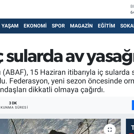
6
D
4
E
YAŞAM
EKONOMİ
SPOR
MAGAZİN
EĞİTİM
SOKA
5
S
6
G
6
 sularda av yasağ
B
1
(ABAF), 15 Haziran itibarıyla iç sularda s
du. Federasyon, yeni sezon öncesinde orm
daşları dikkatli olmaya çağırdı.
3 DK
OKUNMA SÜRESI