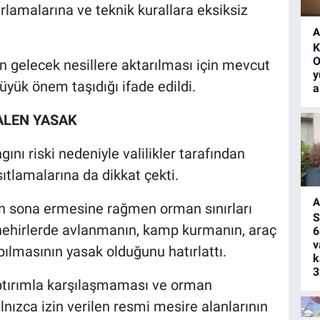
ırlamalarına ve teknik kurallara eksiksiz
A
K
O
ın gelecek nesillere aktarılması için mevcut
y
büyük önem taşıdığı ifade edildi.
a
ALEN YASAK
nı riski nedeniyle valilikler tarafından
ıtlamalarına da dikkat çekti.
A
ın sona ermesine rağmen orman sınırları
S
 nehirlerde avlanmanın, kamp kurmanın, araç
6
v
pılmasının yasak olduğunu hatırlattı.
k
3
aptırımla karşılaşmaması ve orman
nızca izin verilen resmi mesire alanlarının