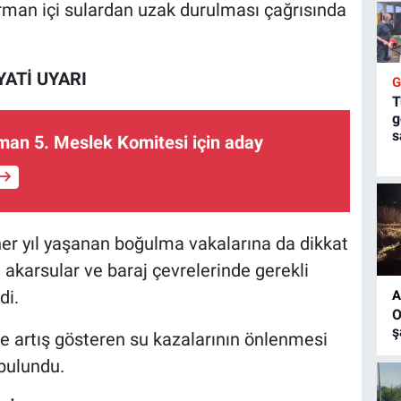
 orman içi sulardan uzak durulması çağrısında
ATİ UYARI
T
g
s
man 5. Meslek Komitesi için aday
her yıl yaşanan boğulma vakalarına da dikkat
, akarsular ve baraj çevrelerinde gerekli
di.
A
O
ş
kte artış gösteren su kazalarının önlenmesi
 bulundu.