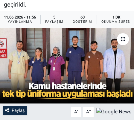
geçirildi.
11.06.2026 - 11:56
5
63
1 DK
YAYINLANMA
PAYLAŞIM
GÖSTERIM
OKUNMA SÜRESI
Paylaş
-
+
A
A