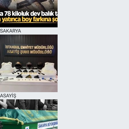
EĞİTİM
MAGAZİN
SAKARYA
ÖZEL HABER
HALK54 PANORAMA
ASAYİŞ