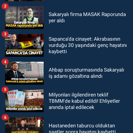
2
Sakaryalı firma MASAK Raporunda
yer aldı
3
Sapanca'da cinayet: Akrabasının
vurduğu 30 yaşındaki genç hayatını
kaybetti
4
Ahbap soruşturmasında Sakaryalı
iş adamı gözaltına alındı
5
Milyonları ilgilendiren teklif
TBMM'de kabul edildi! Ehliyetler
anında iptal edilecek
6
Hastaneden taburcu olduktan
saatler sonra hayatını kaybetti