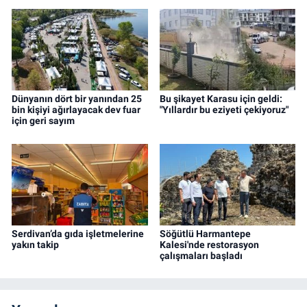
Dünyanın dört bir yanından 25
Bu şikayet Karasu için geldi:
bin kişiyi ağırlayacak dev fuar
"Yıllardır bu eziyeti çekiyoruz"
için geri sayım
Serdivan’da gıda işletmelerine
Söğütlü Harmantepe
yakın takip
Kalesi'nde restorasyon
çalışmaları başladı