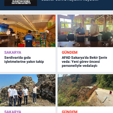
SAKARYA
GÜNDEM
Serdivan’da gıda
AFAD Sakarya'da Bekir Şen'e
işletmelerine yakın takip
veda: Yeni görev öncesi
personeliyle vedalaştı
SAKARYA
GÜNDEM