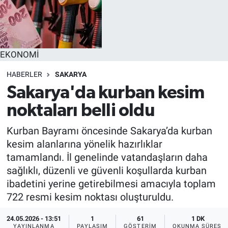
EĞİTİM
MAGAZİN
EKONOMİ
ÖZEL HABER
HABERLER
SAKARYA
Sakarya'da kurban kesim
HALK54 PANORAMA
noktaları belli oldu
Kurban Bayramı öncesinde Sakarya’da kurban
kesim alanlarına yönelik hazırlıklar
tamamlandı. İl genelinde vatandaşların daha
sağlıklı, düzenli ve güvenli koşullarda kurban
ibadetini yerine getirebilmesi amacıyla toplam
722 resmi kesim noktası oluşturuldu.
24.05.2026 - 13:51
1
61
1 DK
YAYINLANMA
PAYLAŞIM
GÖSTERIM
OKUNMA SÜRESI