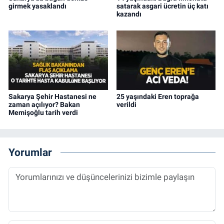
girmek yasaklandı
satarak asgari ücretin üç katı
kazandı
Sakarya Şehir Hastanesi ne
25 yaşındaki Eren toprağa
zaman açılıyor? Bakan
verildi
Memişoğlu tarih verdi
Yorumlar