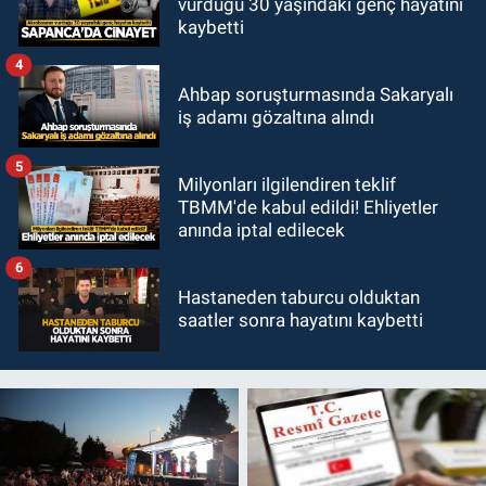
vurduğu 30 yaşındaki genç hayatını
kaybetti
4
Ahbap soruşturmasında Sakaryalı
iş adamı gözaltına alındı
5
Milyonları ilgilendiren teklif
TBMM'de kabul edildi! Ehliyetler
anında iptal edilecek
6
Hastaneden taburcu olduktan
saatler sonra hayatını kaybetti