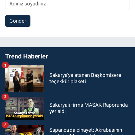
Gönder
Trend Haberler
1
Sakarya'ya atanan Başkomisere
teşekkür plaketi
2
Sakaryalı firma MASAK Raporunda
yer aldı
3
Sapanca'da cinayet: Akrabasının