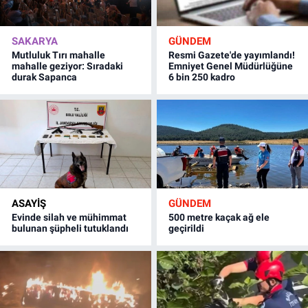
SAKARYA
GÜNDEM
Mutluluk Tırı mahalle
Resmi Gazete'de yayımlandı!
mahalle geziyor: Sıradaki
Emniyet Genel Müdürlüğüne
durak Sapanca
6 bin 250 kadro
ASAYİŞ
GÜNDEM
Evinde silah ve mühimmat
500 metre kaçak ağ ele
bulunan şüpheli tutuklandı
geçirildi