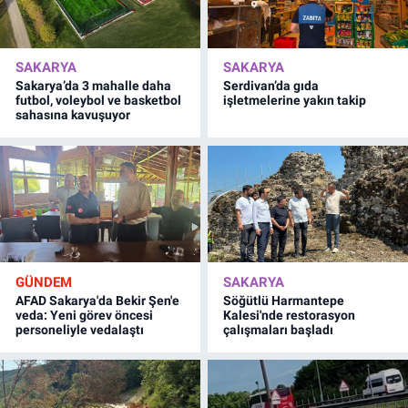
SAKARYA
SAKARYA
Sakarya’da 3 mahalle daha
Serdivan’da gıda
futbol, voleybol ve basketbol
işletmelerine yakın takip
sahasına kavuşuyor
GÜNDEM
SAKARYA
AFAD Sakarya'da Bekir Şen'e
Söğütlü Harmantepe
veda: Yeni görev öncesi
Kalesi'nde restorasyon
personeliyle vedalaştı
çalışmaları başladı