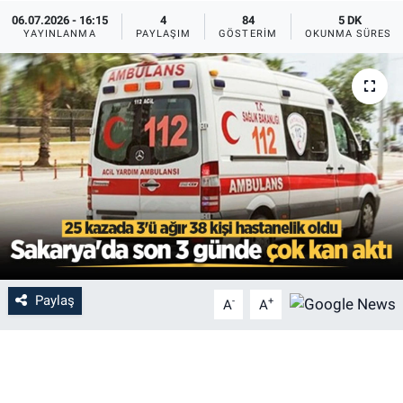
06.07.2026 - 16:15
4
84
5 DK
YAYINLANMA
PAYLAŞIM
GÖSTERIM
OKUNMA SÜRESI
Paylaş
-
+
A
A