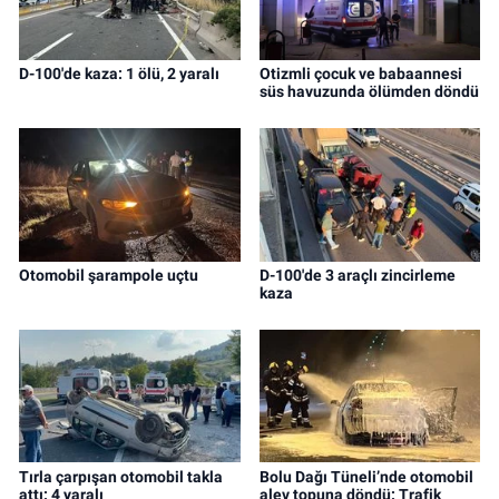
D-100'de kaza: 1 ölü, 2 yaralı
Otizmli çocuk ve babaannesi
süs havuzunda ölümden döndü
Otomobil şarampole uçtu
D-100'de 3 araçlı zincirleme
kaza
Tırla çarpışan otomobil takla
Bolu Dağı Tüneli’nde otomobil
attı: 4 yaralı
alev topuna döndü: Trafik