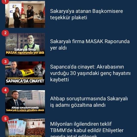
1
Sakarya'ya atanan Başkomisere
teşekkür plaketi
2
Sakaryalı firma MASAK Raporunda
yer aldı
3
Sapanca'da cinayet: Akrabasının
vurduğu 30 yaşındaki genç hayatını
kaybetti
4
Ahbap soruşturmasında Sakaryalı
iş adamı gözaltına alındı
5
Milyonları ilgilendiren teklif
TBMM'de kabul edildi! Ehliyetler
anında iptal edilecek