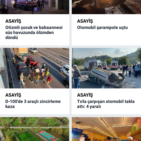
ASAYİŞ
ASAYİŞ
Otizmli çocuk ve babaannesi
Otomobil şarampole uçtu
süs havuzunda ölümden
döndü
ASAYİŞ
ASAYİŞ
D-100'de 3 araçlı zincirleme
Tırla çarpışan otomobil takla
kaza
attı: 4 yaralı