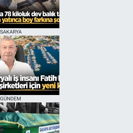
EĞİTİM
MAGAZİN
SAKARYA
ÖZEL HABER
HALK54 PANORAMA
GÜNDEM