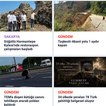
SAKARYA
GÜNDEM
Söğütlü Harmantepe
Taşkesti-Abant yolu 1 aydır
Kalesi'nde restorasyon
kapalı
çalışmaları başladı
GÜNDEM
GÜNDEM
TEM'e düşen kütüğü canını
34 ülkede yeralan 78 Türk
tehlikeye atarak yoldan
şehitliği belgesel oluyor
kaldırdı