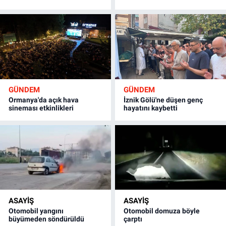
GÜNDEM
GÜNDEM
Ormanya'da açık hava
İznik Gölü'ne düşen genç
sineması etkinlikleri
hayatını kaybetti
ASAYİŞ
ASAYİŞ
Otomobil yangını
Otomobil domuza böyle
büyümeden söndürüldü
çarptı