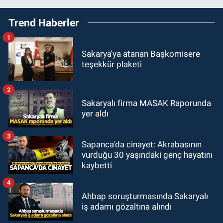
Trend Haberler
1
Sakarya'ya atanan Başkomisere
teşekkür plaketi
2
Sakaryalı firma MASAK Raporunda
yer aldı
3
Sapanca'da cinayet: Akrabasının
vurduğu 30 yaşındaki genç hayatını
kaybetti
4
Ahbap soruşturmasında Sakaryalı
iş adamı gözaltına alındı