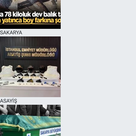
EĞİTİM
MAGAZİN
SAKARYA
ÖZEL HABER
HALK54 PANORAMA
ASAYİŞ