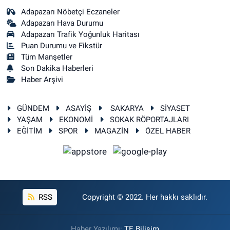
Adapazarı Nöbetçi Eczaneler
Adapazarı Hava Durumu
Adapazarı Trafik Yoğunluk Haritası
Puan Durumu ve Fikstür
Tüm Manşetler
Son Dakika Haberleri
Haber Arşivi
GÜNDEM
ASAYİŞ
SAKARYA
SİYASET
YAŞAM
EKONOMİ
SOKAK RÖPORTAJLARI
EĞİTİM
SPOR
MAGAZİN
ÖZEL HABER
RSS
Copyright © 2022. Her hakkı saklıdır.
Haber Yazılımı:
TE Bilişim