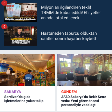
5
Milyonları ilgilendiren teklif
TBMM'de kabul edildi! Ehliyetler
anında iptal edilecek
6
Hastaneden taburcu olduktan
saatler sonra hayatını kaybetti
SAKARYA
GÜNDEM
Serdivan’da gıda
AFAD Sakarya'da Bekir Şen'e
işletmelerine yakın takip
veda: Yeni görev öncesi
personeliyle vedalaştı