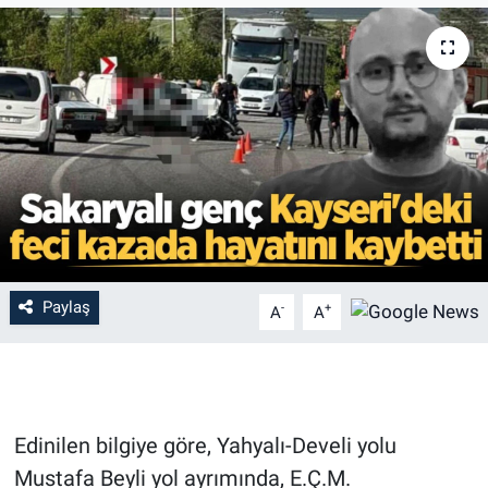
Paylaş
-
+
A
A
Edinilen bilgiye göre, Yahyalı-Develi yolu
Mustafa Beyli yol ayrımında, E.Ç.M.