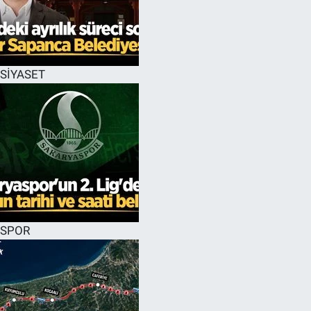
EĞİTİM
MAGAZİN
SİYASET
ÖZEL HABER
HALK54 PANORAMA
SPOR