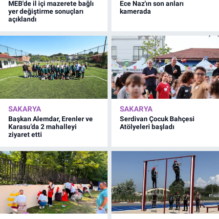
MEB'de il içi mazerete bağlı
Ece Naz'ın son anları
yer değiştirme sonuçları
kamerada
açıklandı
SAKARYA
SAKARYA
Başkan Alemdar, Erenler ve
Serdivan Çocuk Bahçesi
Karasu’da 2 mahalleyi
Atölyeleri başladı
ziyaret etti