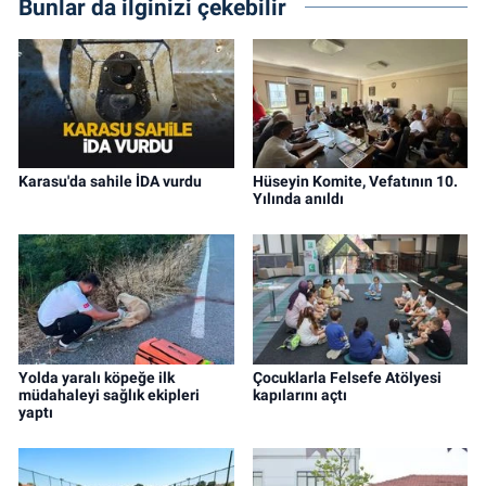
Bunlar da ilginizi çekebilir
Karasu'da sahile İDA vurdu
Hüseyin Komite, Vefatının 10.
Yılında anıldı
Yolda yaralı köpeğe ilk
Çocuklarla Felsefe Atölyesi
müdahaleyi sağlık ekipleri
kapılarını açtı
yaptı