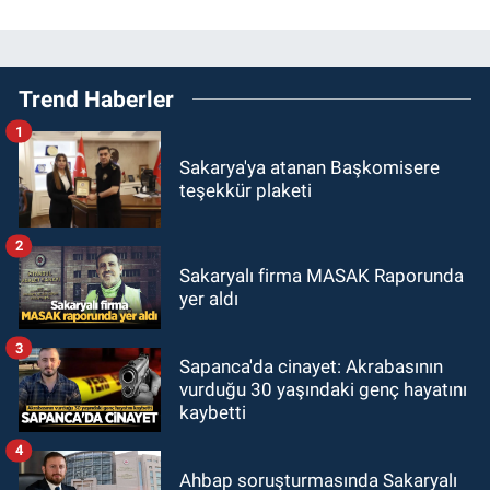
Trend Haberler
1
Sakarya'ya atanan Başkomisere
teşekkür plaketi
2
Sakaryalı firma MASAK Raporunda
yer aldı
3
Sapanca'da cinayet: Akrabasının
vurduğu 30 yaşındaki genç hayatını
kaybetti
4
Ahbap soruşturmasında Sakaryalı