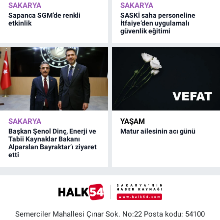
SAKARYA
SAKARYA
Sapanca SGM’de renkli
SASKİ saha personeline
etkinlik
İtfaiye’den uygulamalı
güvenlik eğitimi
SAKARYA
YAŞAM
Başkan Şenol Dinç, Enerji ve
Matur ailesinin acı günü
Tabii Kaynaklar Bakanı
Alparslan Bayraktar’ı ziyaret
etti
Semerciler Mahallesi Çınar Sok. No:22 Posta kodu: 54100