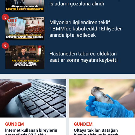
iş adamı gözaltına alındı
5
Milyonları ilgilendiren teklif
TBMM'de kabul edildi! Ehliyetler
anında iptal edilecek
6
Hastaneden taburcu olduktan
saatler sonra hayatını kaybetti
GÜNDEM
GÜNDEM
İnternet kullanan bireylerin
Oltaya takılan Batağan
oranı yüzde 92,3 oldu
Kuşu'nu itfaiye kurtardı