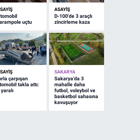
SAYİŞ
ASAYİŞ
tomobil
D-100'de 3 araçlı
arampole uçtu
zincirleme kaza
SAYİŞ
SAKARYA
ırla çarpışan
Sakarya’da 3
tomobil takla attı:
mahalle daha
 yaralı
futbol, voleybol ve
basketbol sahasına
kavuşuyor