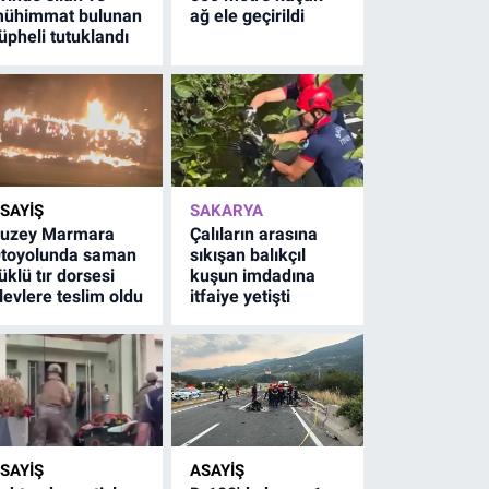
ühimmat bulunan
ağ ele geçirildi
üpheli tutuklandı
SAYİŞ
SAKARYA
uzey Marmara
Çalıların arasına
toyolunda saman
sıkışan balıkçıl
üklü tır dorsesi
kuşun imdadına
levlere teslim oldu
itfaiye yetişti
SAYİŞ
ASAYİŞ