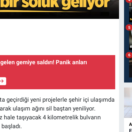
5
6
gelen gemiye saldırı! Panik anları
 geçirdiği yeni projelerle şehir içi ulaşımda
arak ulaşım ağını sil baştan yeniliyor.
z hale taşıyacak 4 kilometrelik bulvarın
A
 başladı.
E