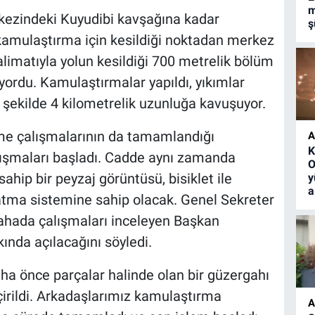
m
rkezindeki Kuyudibi kavşağına kadar
ş
 kamulaştırma için kesildiği noktadan merkez
limatıyla yolun kesildiği 700 metrelik bölüm
üyordu. Kamulaştırmalar yapıldı, yıkımlar
 şekilde 4 kilometrelik uzunluğa kavuşuyor.
tme çalışmalarının da tamamlandığı
A
K
lışmaları başladı. Cadde aynı zamanda
O
hip bir peyzaj görüntüsü, bisiklet ile
y
a
latma sistemine sahip olacak. Genel Sekreter
sahada çalışmaları inceleyen Başkan
ında açılacağını söyledi.
ha önce parçalar halinde olan bir güzergahı
çirildi. Arkadaşlarımız kamulaştırma
A