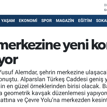
D
4
E
5
YAŞAM
EKONOMİ
SPOR
MAGAZİN
EĞİTİM
SOKA
S
6
G
6
merkezine yeni kor
B
1
B
iyor
6
Yusuf Alemdar, şehrin merkezine ulaşaca
nuştu. Alparslan Türkeş Caddesi geniş yol
inin en güzel örneklerinden birisi olacak.
a geometrik kavşak düzenlemesi yapıyoruz
 hattına ve Çevre Yolu’na merkezden kesin