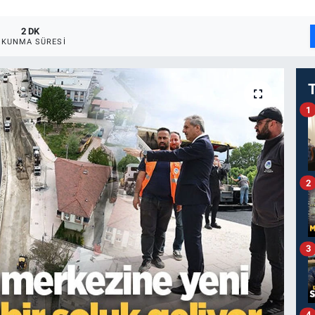
2 DK
OKUNMA SÜRESI
1
2
3
4