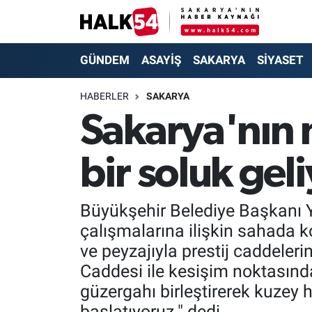
GÜNDEM
Adapazarı Nöbetçi Eczaneler
GÜNDEM
ASAYİŞ
SAKARYA
SİYASET
ASAYİŞ
Adapazarı Hava Durumu
HABERLER
SAKARYA
Sakarya'nın 
YAŞAM
Adapazarı Trafik Yoğunluk Haritası
bir soluk gel
SAKARYA
Süper Lig Puan Durumu ve Fikstür
SİYASET
Tüm Manşetler
Büyükşehir Belediye Başkanı 
çalışmalarına ilişkin sahada ko
EKONOMİ
Son Dakika Haberleri
ve peyzajıyla prestij caddeler
SOKAK RÖPORTAJLARI
Haber Arşivi
Caddesi ile kesişim noktasınd
güzergahı birleştirerek kuzey
SPOR
başlatıyoruz." dedi.