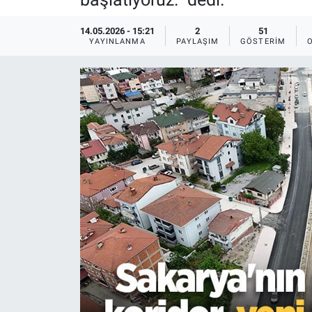
EĞİTİM
14.05.2026 - 15:21
2
51
YAYINLANMA
PAYLAŞIM
GÖSTERIM
MAGAZİN
ÖZEL HABER
HALK54 PANORAMA