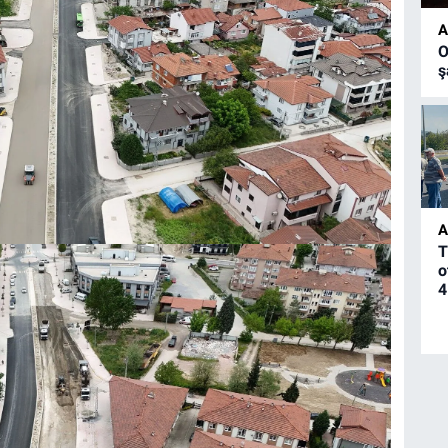
A
O
ş
A
T
o
4