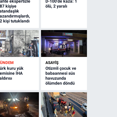
ahte ekspertizle
D-100'de kaza: 1
87 kişiye
ölü, 2 yaralı
atandaşlık
azandırmışlardı,
2 kişi tutuklandı
GÜNDEM
ASAYİŞ
ürk kuru yük
Otizmli çocuk ve
emisine İHA
babaannesi süs
aldırısı
havuzunda
ölümden döndü