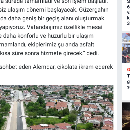
kısa sürede tamamladı ve son işlem başladı.
S
6
isiz ulaşım dönemi başlayacak. Güzergahın
v
da daha geniş bir geçiş alanı oluşturmak
k
3
yapıyoruz. Vatandaşımız özellikle mesai
e daha konforlu ve huzurlu bir ulaşım
amlandı, ekiplerimiz şu anda asfalt
h kısa süre sonra hizmete girecek.” dedi.
e sohbet eden Alemdar, çikolata ikram ederek
T
g
s