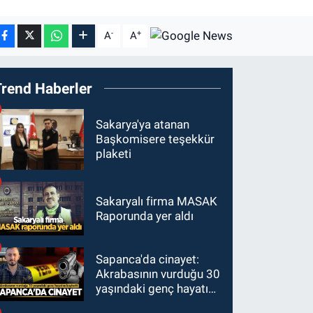
-
+
A
A
Trend Haberler
Sakarya'ya atanan
Başkomisere teşekkür
plaketi
Sakaryalı firma MASAK
Raporunda yer aldı
Sapanca'da cinayet:
Akrabasının vurduğu 30
yaşındaki genç hayatını
kaybetti