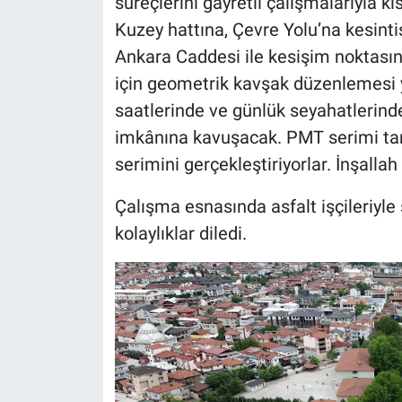
süreçlerini gayretli çalışmalarıyla 
Kuzey hattına, Çevre Yolu’na kesint
Ankara Caddesi ile kesişim noktasın
için geometrik kavşak düzenlemesi 
saatlerinde ve günlük seyahatlerind
imkânına kavuşacak. PMT serimi tam
serimini gerçekleştiriyorlar. İnşalla
Çalışma esnasında asfalt işçileriyl
kolaylıklar diledi.