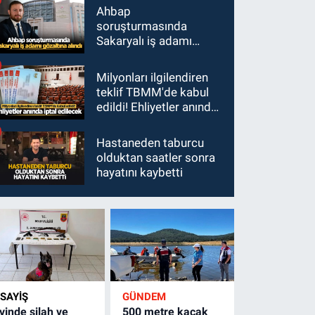
Ahbap
soruşturmasında
Sakaryalı iş adamı
gözaltına alındı
Milyonları ilgilendiren
teklif TBMM'de kabul
edildi! Ehliyetler anında
iptal edilecek
Hastaneden taburcu
olduktan saatler sonra
hayatını kaybetti
SAYİŞ
GÜNDEM
vinde silah ve
500 metre kaçak