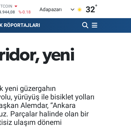
°
OLAR
32
Adapazarı
7,7436
%0.18
URO
5,2510
%0.32
K RÖPORTAJLARI
TERLİN
4,4811
%0.38
RAM ALTIN
660.55
%0.03
idor, yeni
İST100
3.779
%-14
ITCOIN
4.944,08
%-0.18
k yeni güzergahın
u, yürüyüş ile bisiklet yolları
 Başkan Alemdar, “Ankara
. Parçalar halinde olan bir
tisiz ulaşım dönemi