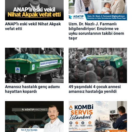
ANAP'lı eski vekil Nihat Akpak
Uzm. Dr. Nazlı J. Farmanlı
vefat etti
bilgilendiriyor: Emzirme ve
uyku sorunlarının takibi önem
taşır
Amansız hastalık genç adamı
49 yaşındaki 4 çocuk annesi
hayattan kopardı
amansız hastalığa yenildi