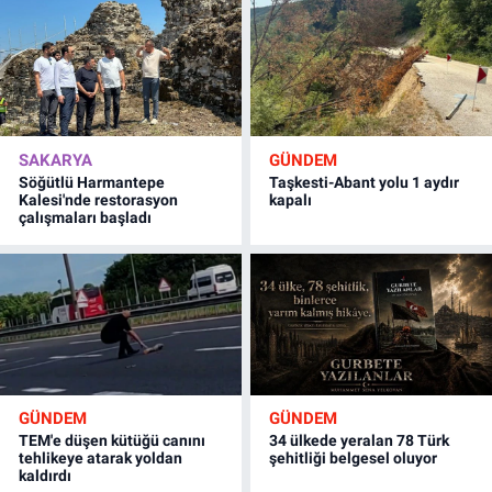
SAKARYA
GÜNDEM
Söğütlü Harmantepe
Taşkesti-Abant yolu 1 aydır
Kalesi'nde restorasyon
kapalı
çalışmaları başladı
GÜNDEM
GÜNDEM
TEM'e düşen kütüğü canını
34 ülkede yeralan 78 Türk
tehlikeye atarak yoldan
şehitliği belgesel oluyor
kaldırdı