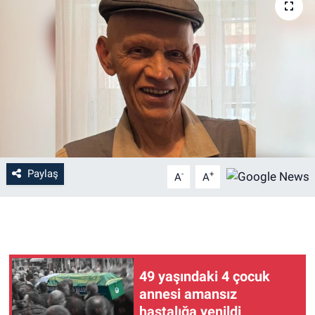
Paylaş
-
+
A
A
49 yaşındaki 4 çocuk
annesi amansız
hastalığa yenildi