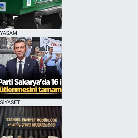
EĞİTİM
MAGAZİN
YAŞAM
ÖZEL HABER
HALK54 PANORAMA
SİYASET