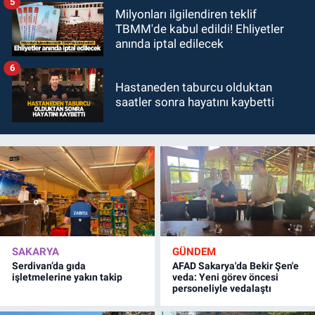
5
Milyonları ilgilendiren teklif
TBMM'de kabul edildi! Ehliyetler
anında iptal edilecek
6
Hastaneden taburcu olduktan
saatler sonra hayatını kaybetti
SAKARYA
GÜNDEM
Serdivan’da gıda
AFAD Sakarya'da Bekir Şen'e
işletmelerine yakın takip
veda: Yeni görev öncesi
personeliyle vedalaştı