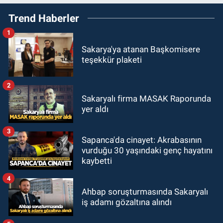
Trend Haberler
1
Sakarya'ya atanan Başkomisere
teşekkür plaketi
2
Sakaryalı firma MASAK Raporunda
yer aldı
3
Sapanca'da cinayet: Akrabasının
vurduğu 30 yaşındaki genç hayatını
kaybetti
4
Ahbap soruşturmasında Sakaryalı
iş adamı gözaltına alındı