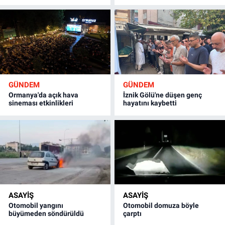
GÜNDEM
GÜNDEM
Ormanya'da açık hava
İznik Gölü'ne düşen genç
sineması etkinlikleri
hayatını kaybetti
ASAYİŞ
ASAYİŞ
Otomobil yangını
Otomobil domuza böyle
büyümeden söndürüldü
çarptı