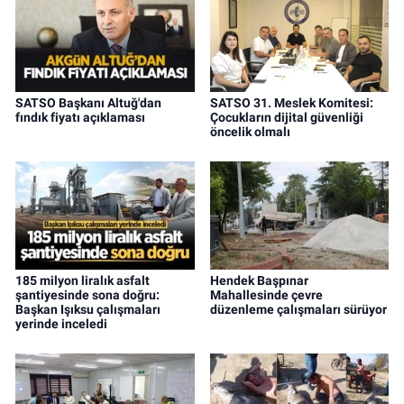
SATSO Başkanı Altuğ'dan
SATSO 31. Meslek Komitesi:
fındık fiyatı açıklaması
Çocukların dijital güvenliği
öncelik olmalı
185 milyon liralık asfalt
Hendek Başpınar
şantiyesinde sona doğru:
Mahallesinde çevre
Başkan Işıksu çalışmaları
düzenleme çalışmaları sürüyor
yerinde inceledi