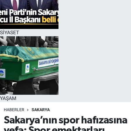
SİYASET
YAŞAM
HABERLER
SAKARYA
Sakarya’nın spor hafızasına
vefa: Spor emektarları