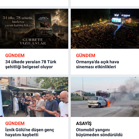
GÜNDEM
GÜNDEM
34 ülkede yeralan 78 Türk
Ormanya'da açık hava
şehitliği belgesel oluyor
sineması etkinlikleri
GÜNDEM
ASAYİŞ
İznik Gölü'ne düşen genç
Otomobil yangını
hayatını kaybetti
büyümeden söndürüldü