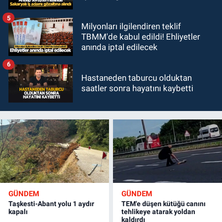
5
Milyonları ilgilendiren teklif
TBMM'de kabul edildi! Ehliyetler
anında iptal edilecek
6
Hastaneden taburcu olduktan
saatler sonra hayatını kaybetti
GÜNDEM
GÜNDEM
Taşkesti-Abant yolu 1 aydır
TEM'e düşen kütüğü canını
kapalı
tehlikeye atarak yoldan
kaldırdı