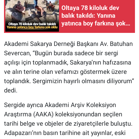
Oltaya 78 kiloluk dev
balık takıldı: Yanına
yatınca boy farkına şok
oldu
Akademi Sakarya Derneği Başkanı Av. Batuhan
Severcan, “Bugün burada sadece bir sergi
açılışı için toplanmadık, Sakarya’nın hafızasına
ve alın terine olan vefamızı göstermek üzere
toplandık. Sergimizin hayırlı olmasını diliyorum”
dedi.
Sergide ayrıca Akademi Arşiv Koleksiyon
Araştırma (AAKA) koleksiyonundan seçilen
tarihi belge ve objeler de ziyaretçilerle buluştu.
Adapazarı’nın basın tarihine ait yayınlar, eski