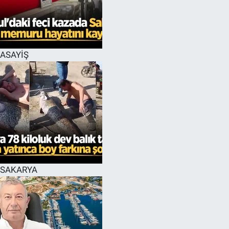
EĞİTİM
MAGAZİN
ASAYİŞ
ÖZEL HABER
HALK54 PANORAMA
SAKARYA