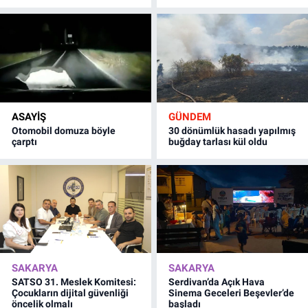
ASAYİŞ
GÜNDEM
Otomobil domuza böyle
30 dönümlük hasadı yapılmış
çarptı
buğday tarlası kül oldu
SAKARYA
SAKARYA
SATSO 31. Meslek Komitesi:
Serdivan’da Açık Hava
Çocukların dijital güvenliği
Sinema Geceleri Beşevler’de
öncelik olmalı
başladı