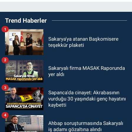
Trend Haberler
1
Sakarya'ya atanan Başkomisere
teşekkür plaketi
2
Sakaryalı firma MASAK Raporunda
yer aldı
3
Sapanca'da cinayet: Akrabasının
vurduğu 30 yaşındaki genç hayatını
kaybetti
4
Ahbap soruşturmasında Sakaryalı
iş adamı gözaltına alındı