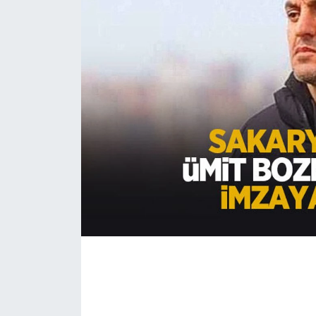
EĞİTİM
MAGAZİN
ÖZEL HABER
HALK54 PANORAMA