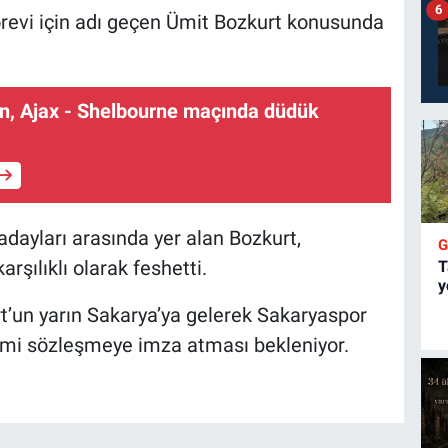
6
örevi için adı geçen Ümit Bozkurt konusunda
an, Ajax - Shelbourne maçında düdük
 adayları arasında yer alan Bozkurt,
rşılıklı olarak feshetti.
T
y
’un yarın Sakarya’ya gelerek Sakaryaspor
esmi sözleşmeye imza atması bekleniyor.