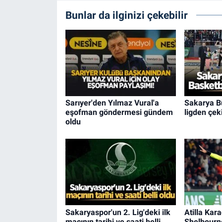
Bunlar da ilginizi çekebilir
Sarıyer'den Yılmaz Vural'a
Sakarya B
eşofman göndermesi gündem
ligden çeki
oldu
Sakaryaspor'un 2. Lig'deki ilk
Atilla Kara
maçının tarihi ve saati belli
Shelbourn