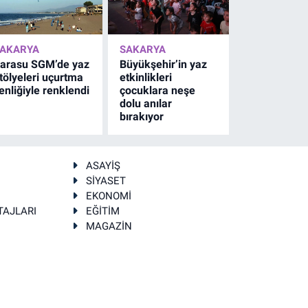
AKARYA
SAKARYA
arasu SGM’de yaz
Büyükşehir’in yaz
tölyeleri uçurtma
etkinlikleri
enliğiyle renklendi
çocuklara neşe
dolu anılar
bırakıyor
ASAYİŞ
SİYASET
EKONOMİ
TAJLARI
EĞİTİM
MAGAZİN