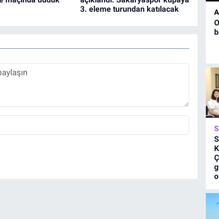
3. eleme turundan katılacak
A
O
b
S
S
K
Ç
g
o