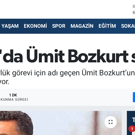
6
4
YAŞAM
EKONOMİ
SPOR
MAGAZİN
EĞİTİM
SOKA
5
6
da Ümit Bozkurt s
6
lük görevi için adı geçen Ümit Bozkurt’un 
1
or.
1 DK
OKUNMA SÜRESI
1