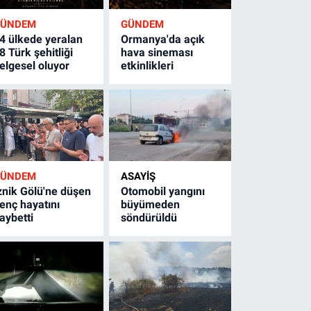
GÜNDEM
GÜNDEM
4 ülkede yeralan
Ormanya'da açık
8 Türk şehitliği
hava sineması
elgesel oluyor
etkinlikleri
GÜNDEM
ASAYİŞ
znik Gölü'ne düşen
Otomobil yangını
enç hayatını
büyümeden
aybetti
söndürüldü