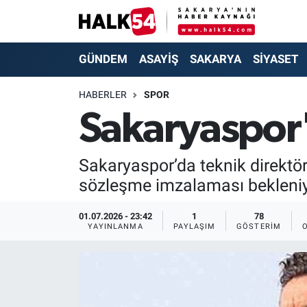
GÜNDEM
Adapazarı Nöbetçi Eczaneler
GÜNDEM
ASAYİŞ
SAKARYA
SİYASET
ASAYİŞ
Adapazarı Hava Durumu
HABERLER
SPOR
Sakaryaspor'
YAŞAM
Adapazarı Trafik Yoğunluk Haritası
SAKARYA
Süper Lig Puan Durumu ve Fikstür
Sakaryaspor’da teknik direktör
sözleşme imzalaması bekleniy
SİYASET
Tüm Manşetler
01.07.2026 - 23:42
1
78
EKONOMİ
Son Dakika Haberleri
YAYINLANMA
PAYLAŞIM
GÖSTERIM
SOKAK RÖPORTAJLARI
Haber Arşivi
SPOR