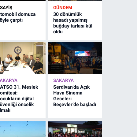
SAYİŞ
GÜNDEM
tomobil domuza
30 dönümlük
öyle çarptı
hasadı yapılmış
buğday tarlası kül
oldu
AKARYA
SAKARYA
ATSO 31. Meslek
Serdivan’da Açık
omitesi:
Hava Sinema
ocukların dijital
Geceleri
üvenliği öncelik
Beşevler’de başladı
lmalı