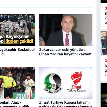
3
7
b
üyükşehir Basketbol
Sakaryaspor eski yöneticisi
ldi
Cihan Yıldıran hayatını kaybetti
İ
g
k
oğlan, Ajax -
Ziraat Türkiye Kupası takvimi
e maçında düdük
açıklandı: Sakaryaspor kupaya