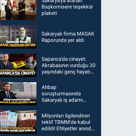
Sakarya'ya atanan
Başkomisere teşekkür
plaketi
Sakaryalı firma MASAK
Raporunda yer aldı
Sapanca'da cinayet:
Akrabasının vurduğu 30
yaşındaki genç hayatını
kaybetti
Ahbap
soruşturmasında
Sakaryalı iş adamı
gözaltına alındı
Milyonları ilgilendiren
teklif TBMM'de kabul
edildi! Ehliyetler anında
iptal edilecek