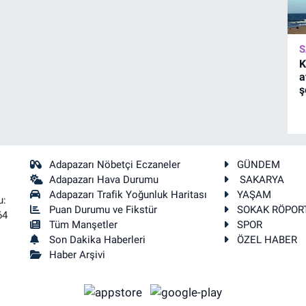
S
K
a
ş
Adapazarı Nöbetçi Eczaneler
GÜNDEM
Adapazarı Hava Durumu
SAKARYA
Adapazarı Trafik Yoğunluk Haritası
YAŞAM
u:
Puan Durumu ve Fikstür
SOKAK RÖPOR
64
Tüm Manşetler
SPOR
Son Dakika Haberleri
ÖZEL HABER
Haber Arşivi