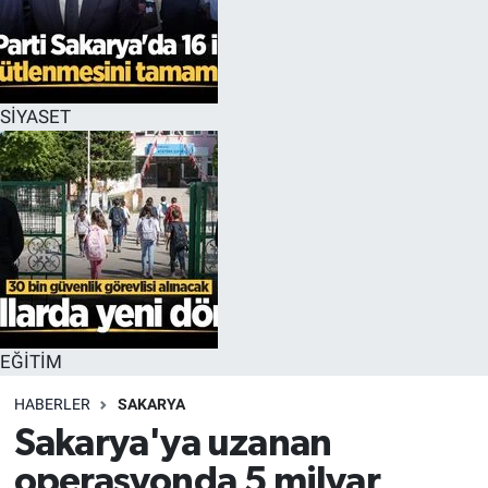
EĞİTİM
MAGAZİN
SİYASET
ÖZEL HABER
HALK54 PANORAMA
EĞİTİM
HABERLER
SAKARYA
Sakarya'ya uzanan
operasyonda 5 milyar