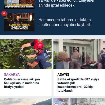
TBMM'de kabul edildi! Ehliyetler
anında iptal edilecek
6
Hastaneden taburcu olduktan
saatler sonra hayatını kaybetti
SAKARYA
ASAYİŞ
Çalıların arasına sıkışan
Sahte ekspertizle 687 kişiye
balıkçıl kuşun imdadına
vatandaşlık
itfaiye yetişti
kazandırmışlardı, 32 kişi
tutuklandı