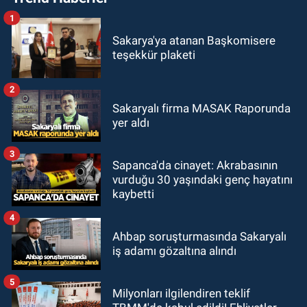
1
Sakarya'ya atanan Başkomisere
teşekkür plaketi
2
Sakaryalı firma MASAK Raporunda
yer aldı
3
Sapanca'da cinayet: Akrabasının
vurduğu 30 yaşındaki genç hayatını
kaybetti
4
Ahbap soruşturmasında Sakaryalı
iş adamı gözaltına alındı
5
Milyonları ilgilendiren teklif