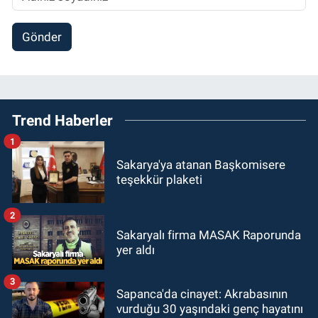
Gönder
Trend Haberler
1
Sakarya'ya atanan Başkomisere
teşekkür plaketi
2
Sakaryalı firma MASAK Raporunda
yer aldı
3
Sapanca'da cinayet: Akrabasının
vurduğu 30 yaşındaki genç hayatını