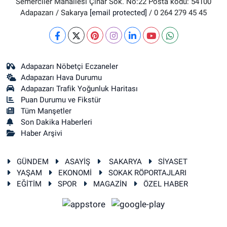
Semerciler Mahallesi Çınar Sok. No:22 Posta kodu: 54100
Adapazarı / Sakarya
[email protected]
/ 0 264 279 45 45
Adapazarı Nöbetçi Eczaneler
Adapazarı Hava Durumu
Adapazarı Trafik Yoğunluk Haritası
Puan Durumu ve Fikstür
Tüm Manşetler
Son Dakika Haberleri
Haber Arşivi
GÜNDEM
ASAYİŞ
SAKARYA
SİYASET
YAŞAM
EKONOMİ
SOKAK RÖPORTAJLARI
EĞİTİM
SPOR
MAGAZİN
ÖZEL HABER