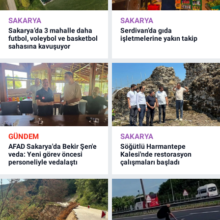
SAKARYA
SAKARYA
Sakarya’da 3 mahalle daha
Serdivan’da gıda
futbol, voleybol ve basketbol
işletmelerine yakın takip
sahasına kavuşuyor
GÜNDEM
SAKARYA
AFAD Sakarya'da Bekir Şen'e
Söğütlü Harmantepe
veda: Yeni görev öncesi
Kalesi'nde restorasyon
personeliyle vedalaştı
çalışmaları başladı