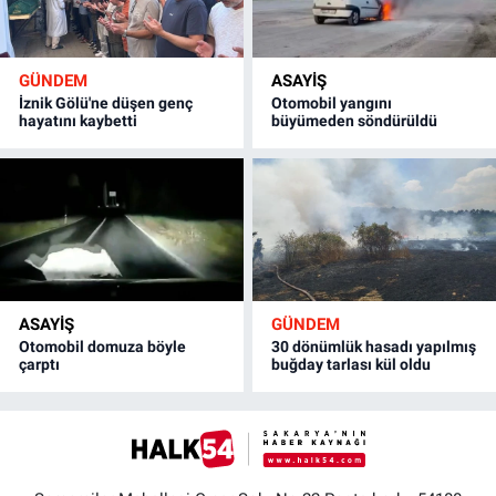
GÜNDEM
ASAYİŞ
İznik Gölü'ne düşen genç
Otomobil yangını
hayatını kaybetti
büyümeden söndürüldü
ASAYİŞ
GÜNDEM
Otomobil domuza böyle
30 dönümlük hasadı yapılmış
çarptı
buğday tarlası kül oldu