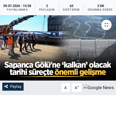
09.07.2026 - 15:28
2
63
2 DK
YAYINLANMA
PAYLAŞIM
GÖSTERIM
OKUNMA SÜRESI
Paylaş
-
+
A
A