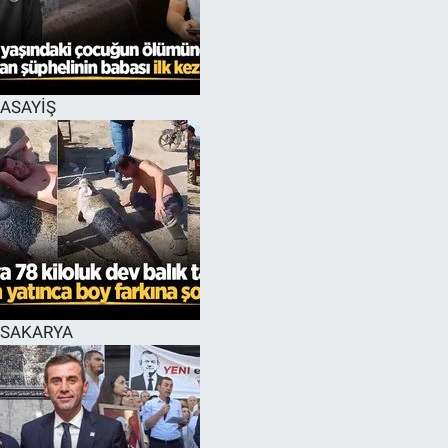
EĞİTİM
MAGAZİN
ASAYİŞ
ÖZEL HABER
HALK54 PANORAMA
SAKARYA