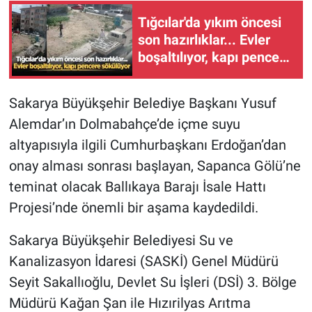
Tığcılar'da yıkım öncesi
son hazırlıklar... Evler
boşaltılıyor, kapı pencere
sökülüyor
Sakarya Büyükşehir Belediye Başkanı Yusuf
Alemdar’ın Dolmabahçe’de içme suyu
altyapısıyla ilgili Cumhurbaşkanı Erdoğan’dan
onay alması sonrası başlayan, Sapanca Gölü’ne
teminat olacak Ballıkaya Barajı İsale Hattı
Projesi’nde önemli bir aşama kaydedildi.
Sakarya Büyükşehir Belediyesi Su ve
Kanalizasyon İdaresi (SASKİ) Genel Müdürü
Seyit Sakallıoğlu, Devlet Su İşleri (DSİ) 3. Bölge
Müdürü Kağan Şan ile Hızırilyas Arıtma