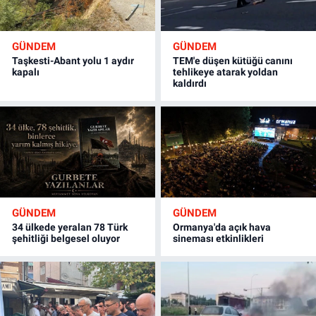
GÜNDEM
GÜNDEM
Taşkesti-Abant yolu 1 aydır
TEM'e düşen kütüğü canını
kapalı
tehlikeye atarak yoldan
kaldırdı
GÜNDEM
GÜNDEM
34 ülkede yeralan 78 Türk
Ormanya'da açık hava
şehitliği belgesel oluyor
sineması etkinlikleri