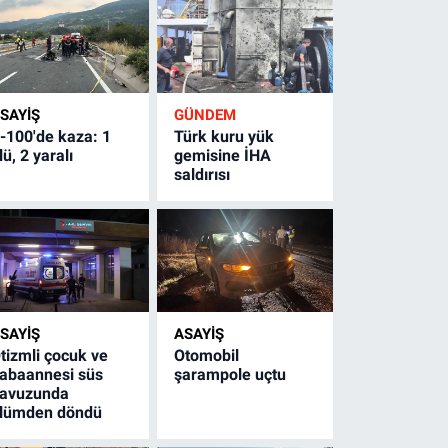
SAYİŞ
GÜNDEM
-100'de kaza: 1
Türk kuru yük
lü, 2 yaralı
gemisine İHA
saldırısı
SAYİŞ
ASAYİŞ
tizmli çocuk ve
Otomobil
abaannesi süs
şarampole uçtu
avuzunda
lümden döndü