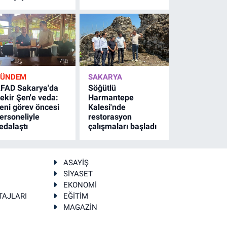
GÜNDEM
SAKARYA
FAD Sakarya'da
Söğütlü
ekir Şen'e veda:
Harmantepe
eni görev öncesi
Kalesi'nde
ersoneliyle
restorasyon
edalaştı
çalışmaları başladı
ASAYİŞ
SİYASET
EKONOMİ
TAJLARI
EĞİTİM
MAGAZİN