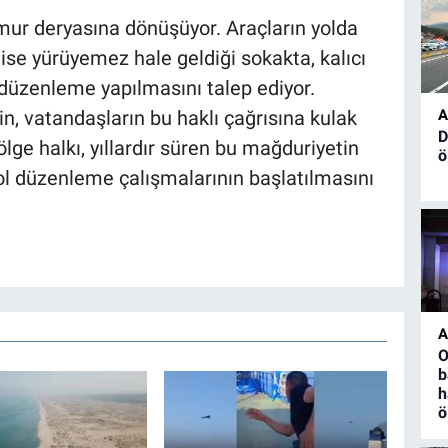
ur deryasına dönüşüyor. Araçların yolda
 ise yürüyemez hale geldiği sokakta, kalıcı
r düzenleme yapılmasını talep ediyor.
A
rin, vatandaşların bu haklı çağrısına kulak
D
ge halkı, yıllardır süren bu mağduriyetin
ö
ol düzenleme çalışmalarının başlatılmasını
A
O
b
h
ö