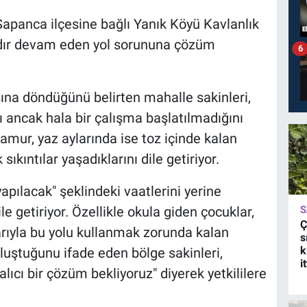
Sapanca ilçesine bağlı Yanık Köyü Kavlanlık
ardır devam eden yol sorununa çözüm
6
na döndüğünü belirten mahalle sakinleri,
nı ancak hala bir çalışma başlatılmadığını
çamur, yaz aylarında ise toz içinde kalan
kıntılar yaşadıklarını dile getiriyor.
yapılacak" şeklindeki vaatlerini yerine
S
ile getiriyor. Özellikle okula giden çocuklar,
Ç
arıyla bu yolu kullanmak zorunda kalan
s
k
luştuğunu ifade eden bölge sakinleri,
i
alıcı bir çözüm bekliyoruz" diyerek yetkililere