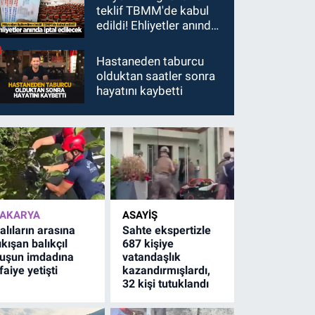
teklif TBMM'de kabul
edildi! Ehliyetler anında
iptal edilecek
Hastaneden taburcu
olduktan saatler sonra
hayatını kaybetti
AKARYA
ASAYİŞ
alıların arasına
Sahte ekspertizle
ıkışan balıkçıl
687 kişiye
uşun imdadına
vatandaşlık
tfaiye yetişti
kazandırmışlardı,
32 kişi tutuklandı