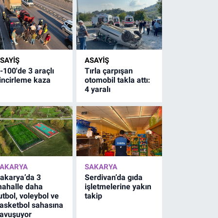
SAYİŞ
ASAYİŞ
-100'de 3 araçlı
Tırla çarpışan
incirleme kaza
otomobil takla attı:
4 yaralı
AKARYA
SAKARYA
akarya’da 3
Serdivan’da gıda
ahalle daha
işletmelerine yakın
utbol, voleybol ve
takip
asketbol sahasına
avuşuyor