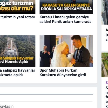
turizmin yeni rotası
Karasu Limanı gelen gemiye
saldırı! Panik anları kamerada
A
D
z
a sahipsiz hayvanlar
Spor Muhabiri Furkan
izmete açıldı
Karakuzu dünyaevine girdi
S
S
m
f
b
k