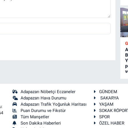
A
B
Y
p
v
Adapazarı Nöbetçi Eczaneler
GÜNDEM
Adapazarı Hava Durumu
SAKARYA
Adapazarı Trafik Yoğunluk Haritası
YAŞAM
u:
Puan Durumu ve Fikstür
SOKAK RÖPOR
64
Tüm Manşetler
SPOR
Son Dakika Haberleri
ÖZEL HABER