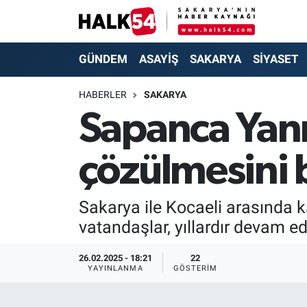
GÜNDEM
Adapazarı Nöbetçi Eczaneler
GÜNDEM
ASAYİŞ
SAKARYA
SİYASET
ASAYİŞ
Adapazarı Hava Durumu
HABERLER
SAKARYA
Sapanca Yanı
YAŞAM
Adapazarı Trafik Yoğunluk Haritası
çözülmesini 
SAKARYA
Süper Lig Puan Durumu ve Fikstür
SİYASET
Tüm Manşetler
Sakarya ile Kocaeli arasında 
vatandaşlar, yıllardır devam e
EKONOMİ
Son Dakika Haberleri
26.02.2025 - 18:21
22
SOKAK RÖPORTAJLARI
Haber Arşivi
YAYINLANMA
GÖSTERIM
SPOR