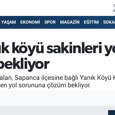
6
4
YAŞAM
EKONOMİ
SPOR
MAGAZİN
EĞİTİM
SOKA
5
6
k köyü sakinleri 
6
bekliyor
1
kalan, Sapanca ilçesine bağlı Yanık Köyü
den yol sorununa çözüm bekliyor.