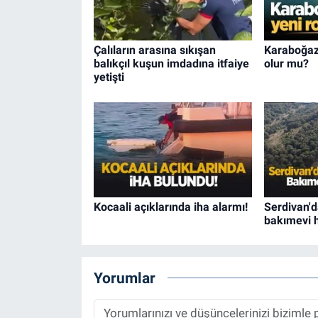
Çalıların arasına sıkışan
Karaboğaz 
balıkçıl kuşun imdadına itfaiye
olur mu?
yetişti
Kocaali açıklarında iha alarmı!
Serdivan'd
bakımevi h
Yorumlar