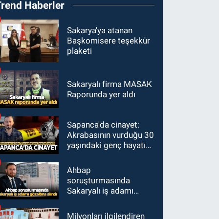
Trend Haberler
Sakarya'ya atanan
Başkomisere teşekkür
plaketi
Sakaryalı firma MASAK
Raporunda yer aldı
Sapanca'da cinayet:
Akrabasının vurduğu 30
yaşındaki genç hayatını
kaybetti
Ahbap
soruşturmasında
Sakaryalı iş adamı
gözaltına alındı
Milyonları ilgilendiren