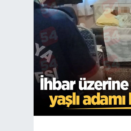
EĞİTİM
MAGAZİN
ÖZEL HABER
HALK54 PANORAMA