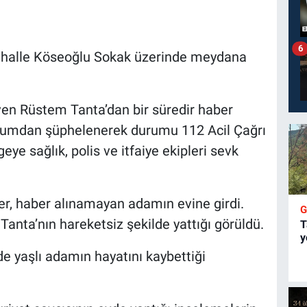
6
Mahalle Köseoğlu Sokak üzerinde meydana
üven Rüstem Tanta’dan bir süredir haber
urumdan şüphelenerek durumu 112 Acil Çağrı
eye sağlık, polis ve itfaiye ekipleri sevk
ler, haber alınamayan adamın evine girdi.
 Tanta’nın hareketsiz şekilde yattığı görüldü.
T
y
de yaşlı adamın hayatını kaybettiği