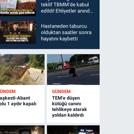
teklif TBMM'de kabul
edildi! Ehliyetler anında
iptal edilecek
Hastaneden taburcu
olduktan saatler sonra
hayatını kaybetti
GÜNDEM
GÜNDEM
aşkesti-Abant
TEM'e düşen
olu 1 aydır kapalı
kütüğü canını
tehlikeye atarak
yoldan kaldırdı