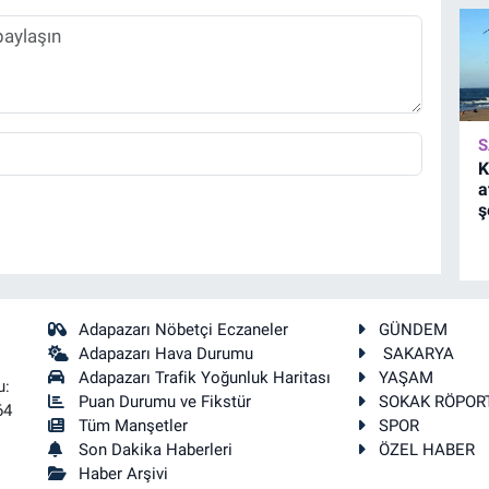
S
K
a
ş
Adapazarı Nöbetçi Eczaneler
GÜNDEM
Adapazarı Hava Durumu
SAKARYA
Adapazarı Trafik Yoğunluk Haritası
YAŞAM
u:
Puan Durumu ve Fikstür
SOKAK RÖPOR
64
Tüm Manşetler
SPOR
Son Dakika Haberleri
ÖZEL HABER
Haber Arşivi