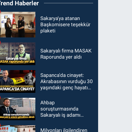
Trend Haberler
Sakarya'ya atanan
Başkomisere teşekkür
plaketi
Sakaryalı firma MASAK
Raporunda yer aldı
Sapanca'da cinayet:
Akrabasının vurduğu 30
yaşındaki genç hayatını
kaybetti
Ahbap
soruşturmasında
Sakaryalı iş adamı
gözaltına alındı
Milyonları ilgilendiren