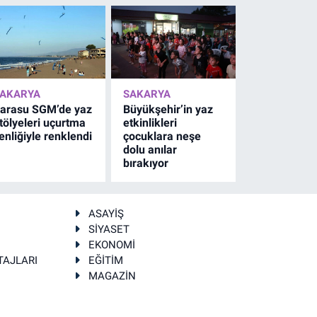
AKARYA
SAKARYA
arasu SGM’de yaz
Büyükşehir’in yaz
tölyeleri uçurtma
etkinlikleri
enliğiyle renklendi
çocuklara neşe
dolu anılar
bırakıyor
ASAYİŞ
SİYASET
EKONOMİ
TAJLARI
EĞİTİM
MAGAZİN