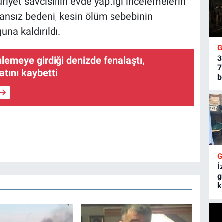
riyet savcısının evde yaptığı incelemelerin
ansız bedeni, kesin ölüm sebebinin
na kaldırıldı.
3
nlemeye girdiği denizde fenalaştı,
7
tını kaybetti
b
İ
g
k