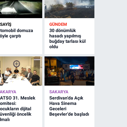
SAYİŞ
GÜNDEM
tomobil domuza
30 dönümlük
öyle çarptı
hasadı yapılmış
buğday tarlası kül
oldu
AKARYA
SAKARYA
ATSO 31. Meslek
Serdivan’da Açık
omitesi:
Hava Sinema
ocukların dijital
Geceleri
üvenliği öncelik
Beşevler’de başladı
lmalı