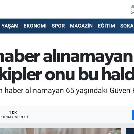
B
6
D
4
YAŞAM
EKONOMİ
SPOR
MAGAZİN
EĞİTİM
SOKA
E
5
S
6
haber alınamayan
G
6
B
kipler onu bu hal
1
n haber alınamayan 65 yaşındaki Güven 
1 DK
OKUNMA SÜRESI