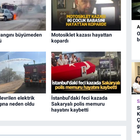
A
O
yangını büyümeden
Motosiklet kazası hayattan
b
ü
kopardı
devrilen elektrik
İstanbul'daki feci kazada
S
gına neden oldu
Sakaryalı polis memuru
S
hayatını kaybetti
K
Ç
g
o