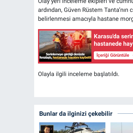
Olay yeri inceleme ekipleri ve cumhu
ardından, Güven Rüstem Tanta’nın c
belirlenmesi amacıyla hastane morgu
Karasu'da seri
hastanede haya
İçeriği Görüntüle
Olayla ilgili inceleme başlatıldı.
Bunlar da ilginizi çekebilir