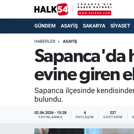
GÜNDEM
Adapazarı Nöbetçi Eczaneler
GÜNDEM
ASAYİŞ
SAKARYA
SİYASET
ASAYİŞ
Adapazarı Hava Durumu
HABERLER
ASAYİŞ
Sapanca'da 
YAŞAM
Adapazarı Trafik Yoğunluk Haritası
evine giren e
SAKARYA
Süper Lig Puan Durumu ve Fikstür
SİYASET
Tüm Manşetler
Sapanca ilçesinde kendisinde
bulundu.
EKONOMİ
Son Dakika Haberleri
02.06.2026 - 15:28
4
227
SOKAK RÖPORTAJLARI
Haber Arşivi
YAYINLANMA
PAYLAŞIM
GÖSTERIM
SPOR