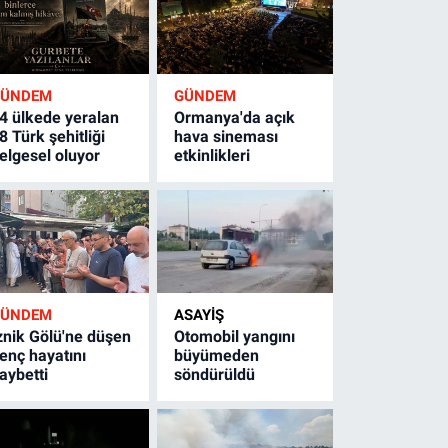
GÜNDEM
GÜNDEM
4 ülkede yeralan
Ormanya'da açık
8 Türk şehitliği
hava sineması
elgesel oluyor
etkinlikleri
GÜNDEM
ASAYİŞ
znik Gölü'ne düşen
Otomobil yangını
enç hayatını
büyümeden
aybetti
söndürüldü