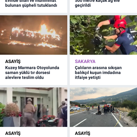
Evinde silah ve mühimmat
500 metre kaçak ağ ele
bulunan şüpheli tutuklandı
geçirildi
ASAYİŞ
SAKARYA
Kuzey Marmara Otoyolunda
Çalıların arasına sıkışan
saman yüklü tır dorsesi
balıkçıl kuşun imdadına
alevlere teslim oldu
itfaiye yetişti
ASAYİŞ
ASAYİŞ