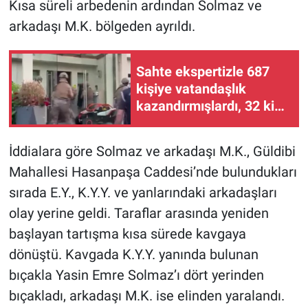
Kısa süreli arbedenin ardından Solmaz ve
arkadaşı M.K. bölgeden ayrıldı.
Sahte ekspertizle 687
kişiye vatandaşlık
kazandırmışlardı, 32 kişi
tutuklandı
İddialara göre Solmaz ve arkadaşı M.K., Güldibi
Mahallesi Hasanpaşa Caddesi’nde bulundukları
sırada E.Y., K.Y.Y. ve yanlarındaki arkadaşları
olay yerine geldi. Taraflar arasında yeniden
başlayan tartışma kısa sürede kavgaya
dönüştü. Kavgada K.Y.Y. yanında bulunan
bıçakla Yasin Emre Solmaz’ı dört yerinden
bıçakladı, arkadaşı M.K. ise elinden yaralandı.