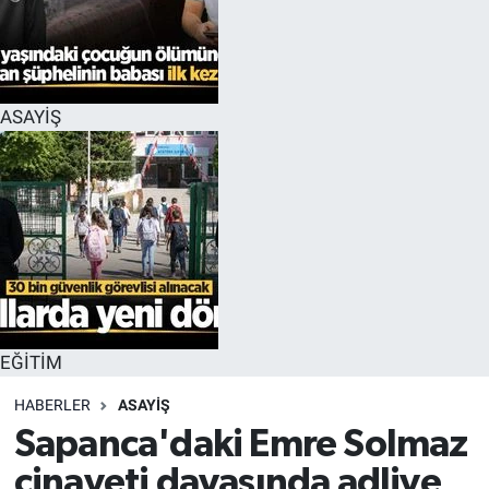
EĞİTİM
MAGAZİN
ASAYİŞ
ÖZEL HABER
HALK54 PANORAMA
EĞİTİM
HABERLER
ASAYİŞ
Sapanca'daki Emre Solmaz
cinayeti davasında adliye