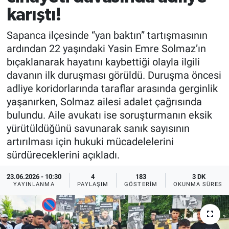
karıştı!
Sapanca ilçesinde “yan baktın” tartışmasının
ardından 22 yaşındaki Yasin Emre Solmaz’ın
bıçaklanarak hayatını kaybettiği olayla ilgili
davanın ilk duruşması görüldü. Duruşma öncesi
adliye koridorlarında taraflar arasında gerginlik
yaşanırken, Solmaz ailesi adalet çağrısında
bulundu. Aile avukatı ise soruşturmanın eksik
yürütüldüğünü savunarak sanık sayısının
artırılması için hukuki mücadelelerini
sürdüreceklerini açıkladı.
23.06.2026 - 10:30
4
183
3 DK
YAYINLANMA
PAYLAŞIM
GÖSTERIM
OKUNMA SÜRESI