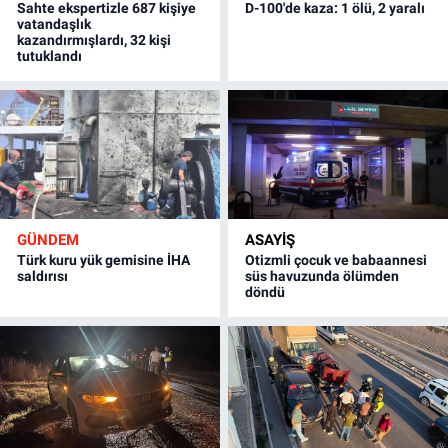
Sahte ekspertizle 687 kişiye
D-100'de kaza: 1 ölü, 2 yaralı
vatandaşlık
kazandırmışlardı, 32 kişi
tutuklandı
GÜNDEM
ASAYİŞ
Türk kuru yük gemisine İHA
Otizmli çocuk ve babaannesi
saldırısı
süs havuzunda ölümden
döndü