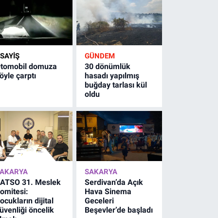
SAYİŞ
GÜNDEM
tomobil domuza
30 dönümlük
öyle çarptı
hasadı yapılmış
buğday tarlası kül
oldu
AKARYA
SAKARYA
ATSO 31. Meslek
Serdivan’da Açık
omitesi:
Hava Sinema
ocukların dijital
Geceleri
üvenliği öncelik
Beşevler’de başladı