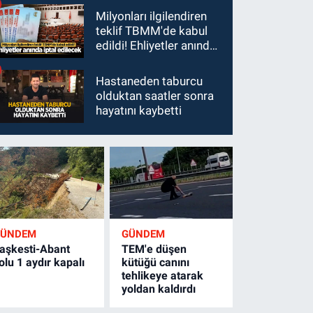
Milyonları ilgilendiren
teklif TBMM'de kabul
edildi! Ehliyetler anında
iptal edilecek
Hastaneden taburcu
olduktan saatler sonra
hayatını kaybetti
GÜNDEM
GÜNDEM
aşkesti-Abant
TEM'e düşen
olu 1 aydır kapalı
kütüğü canını
tehlikeye atarak
yoldan kaldırdı