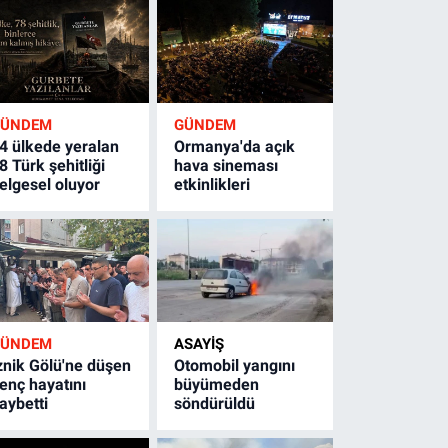
GÜNDEM
GÜNDEM
4 ülkede yeralan
Ormanya'da açık
8 Türk şehitliği
hava sineması
elgesel oluyor
etkinlikleri
GÜNDEM
ASAYİŞ
znik Gölü'ne düşen
Otomobil yangını
enç hayatını
büyümeden
aybetti
söndürüldü