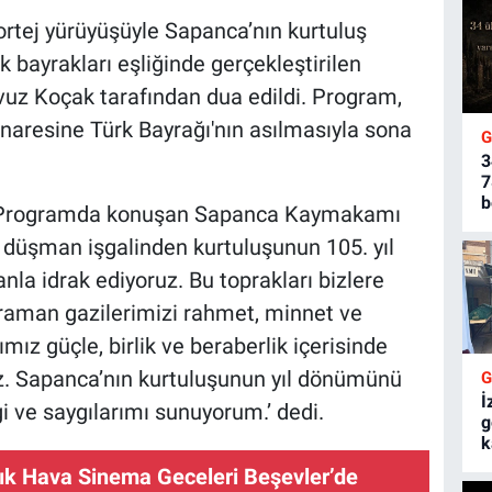
tej yürüyüşüyle Sapanca’nın kurtuluş
k bayrakları eşliğinde gerçekleştirilen
uz Koçak tarafından dua edildi. Program,
aresine Türk Bayrağı'nın asılmasıyla sona
3
7
b
ı Programda konuşan Sapanca Kaymakamı
n düşman işgalinden kurtuluşunun 105. yıl
la idrak ediyoruz. Bu toprakları bizlere
ahraman gazilerimizi rahmet, minnet ve
ız güçle, birlik ve beraberlik içerisinde
 Sapanca’nın kurtuluşunun yıl dönümünü
İ
i ve saygılarımı sunuyorum.’ dedi.
g
k
ık Hava Sinema Geceleri Beşevler’de