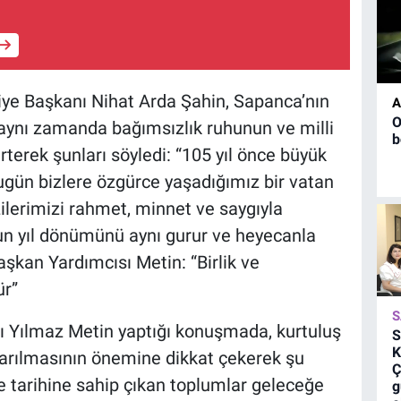
e Başkanı Nihat Arda Şahin, Sapanca’nın
A
O
 aynı zamanda bağımsızlık ruhunun ve milli
b
erek şunları söyledi: “105 yıl önce büyük
bugün bizlere özgürce yaşadığımız bir vatan
zilerimizi rahmet, minnet ve saygıyla
un yıl dönümünü aynı gurur ve heyecanla
kan Yardımcısı Metin: “Birlik ve
ür”
S
 Yılmaz Metin yaptığı konuşmada, kurtuluş
S
K
tarılmasının önemine dikkat çekerek şu
Ç
ve tarihine sahip çıkan toplumlar geleceğe
g