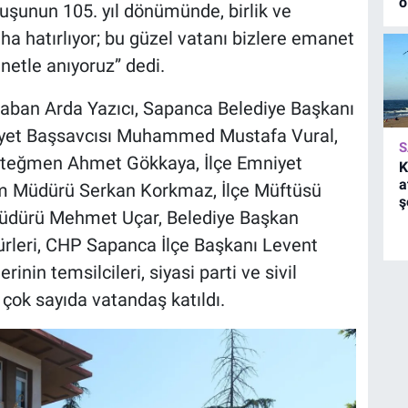
o
uşunun 105. yıl dönümünde, birlik ve
ha hatırlıyor; bu güzel vatanı bizlere emanet
etle anıyoruz” dedi.
ban Arda Yazıcı, Sapanca Belediye Başkanı
iyet Başsavcısı Muhammed Mustafa Vural,
S
steğmen Ahmet Gökkaya, İlçe Emniyet
K
a
tim Müdürü Serkan Korkmaz, İlçe Müftüsü
ş
Müdürü Mehmet Uçar, Belediye Başkan
ürleri, CHP Sapanca İlçe Başkanı Levent
inin temsilcileri, siyasi parti ve sivil
e çok sayıda vatandaş katıldı.