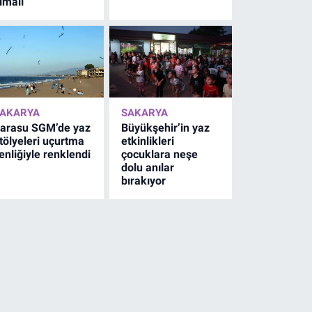
lmalı
AKARYA
SAKARYA
arasu SGM’de yaz
Büyükşehir’in yaz
tölyeleri uçurtma
etkinlikleri
enliğiyle renklendi
çocuklara neşe
dolu anılar
bırakıyor