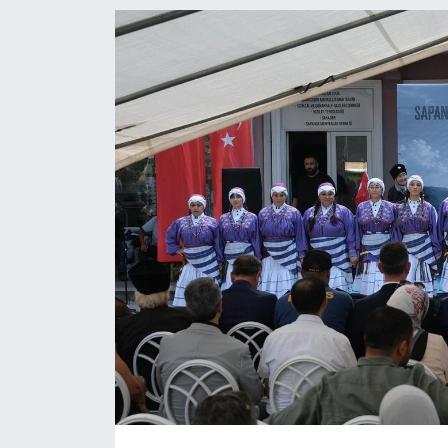
EĞİTİM
MAGAZİN
ÖZEL HABER
HALK54 PANORAMA