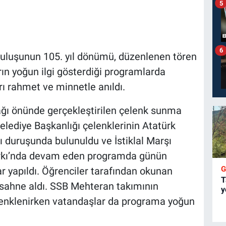
5
6
uluşunun 105. yıl dönümü, düzenlenen tören
rın yoğun ilgi gösterdiği programlarda
ı rahmet ve minnetle anıldı.
ı önünde gerçekleştirilen çelenk sunma
elediye Başkanlığı çelenklerinin Atatürk
ı duruşunda bulunuldu ve İstiklal Marşı
Parkı’nda devam eden programda günün
 yapıldı. Öğrenciler tarafından okunan
T
bi sahne aldı. SSB Mehteran takımının
y
 renklenirken vatandaşlar da programa yoğun