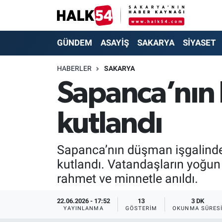
GÜNDEM
Adapazarı Nöbetçi Eczaneler
GÜNDEM
ASAYİŞ
SAKARYA
SİYASET
ASAYİŞ
Adapazarı Hava Durumu
HABERLER
SAKARYA
Sapanca’nın 
YAŞAM
Adapazarı Trafik Yoğunluk Haritası
kutlandı
SAKARYA
Süper Lig Puan Durumu ve Fikstür
SİYASET
Tüm Manşetler
Sapanca’nın düşman işgalinden
kutlandı. Vatandaşların yoğun
EKONOMİ
Son Dakika Haberleri
rahmet ve minnetle anıldı.
SOKAK RÖPORTAJLARI
Haber Arşivi
22.06.2026 - 17:52
13
3 DK
YAYINLANMA
GÖSTERIM
OKUNMA SÜRES
SPOR