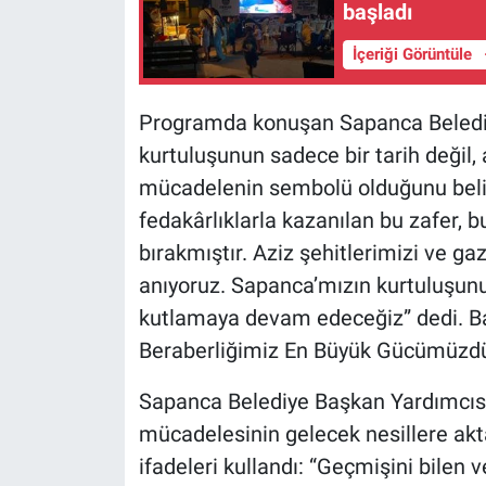
başladı
İçeriği Görüntüle
Programda konuşan Sapanca Belediy
kurtuluşunun sadece bir tarih değil,
mücadelenin sembolü olduğunu belirt
fedakârlıklarla kazanılan bu zafer, 
bırakmıştır. Aziz şehitlerimizi ve ga
anıyoruz. Sapanca’mızın kurtuluşun
kutlamaya devam edeceğiz” dedi. Baş
Beraberliğimiz En Büyük Gücümüzd
Sapanca Belediye Başkan Yardımcısı
mücadelesinin gelecek nesillere ak
ifadeleri kullandı: “Geçmişini bilen 