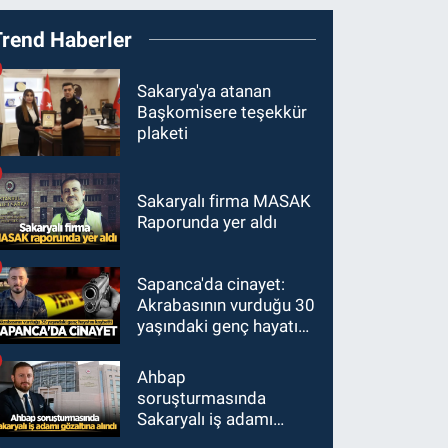
Trend Haberler
Sakarya'ya atanan
Başkomisere teşekkür
plaketi
Sakaryalı firma MASAK
Raporunda yer aldı
Sapanca'da cinayet:
Akrabasının vurduğu 30
yaşındaki genç hayatını
kaybetti
Ahbap
soruşturmasında
Sakaryalı iş adamı
gözaltına alındı