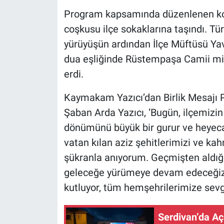
Program kapsamında düzenlenen kor
coşkusu ilçe sokaklarına taşındı. Tür
yürüyüşün ardından İlçe Müftüsü Yav
dua eşliğinde Rüstempaşa Camii min
erdi.
Kaymakam Yazıcı’dan Birlik Mesaj
Şaban Arda Yazıcı, ‘Bugün, ilçemizi
dönümünü büyük bir gurur ve heyecan
vatan kılan aziz şehitlerimizi ve k
şükranla anıyorum. Geçmişten aldığım
geleceğe yürümeye devam edeceğiz.
kutluyor, tüm hemşehrilerimize sevg
Serdivan’da Aç