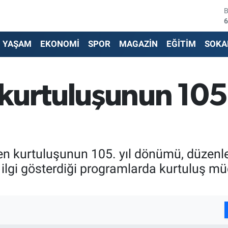
4
5
YAŞAM
EKONOMİ
SPOR
MAGAZİN
EĞİTİM
SOKA
6
6
kurtuluşunun 105. 
1
6
 kurtuluşunun 105. yıl dönümü, düzenlene
 ilgi gösterdiği programlarda kurtuluş m
I