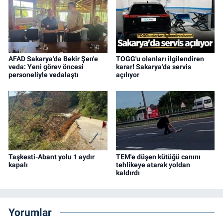
AFAD Sakarya'da Bekir Şen'e
TOGG'u olanları ilgilendiren
veda: Yeni görev öncesi
karar! Sakarya'da servis
personeliyle vedalaştı
açılıyor
Taşkesti-Abant yolu 1 aydır
TEM'e düşen kütüğü canını
kapalı
tehlikeye atarak yoldan
kaldırdı
Yorumlar