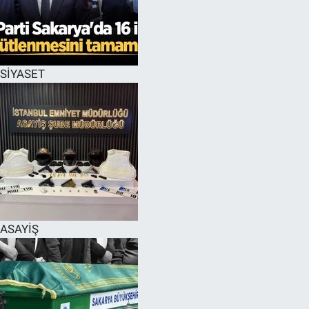
EĞİTİM
MAGAZİN
SİYASET
ÖZEL HABER
HALK54 PANORAMA
ASAYİŞ