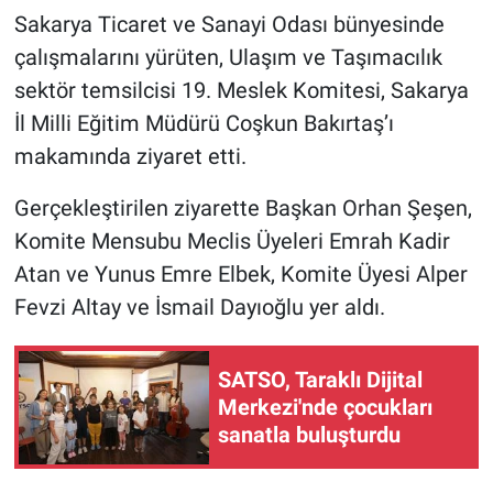
Sakarya Ticaret ve Sanayi Odası bünyesinde
çalışmalarını yürüten, Ulaşım ve Taşımacılık
sektör temsilcisi 19. Meslek Komitesi, Sakarya
İl Milli Eğitim Müdürü Coşkun Bakırtaş’ı
makamında ziyaret etti.
Gerçekleştirilen ziyarette Başkan Orhan Şeşen,
Komite Mensubu Meclis Üyeleri Emrah Kadir
Atan ve Yunus Emre Elbek, Komite Üyesi Alper
Fevzi Altay ve İsmail Dayıoğlu yer aldı.
SATSO, Taraklı Dijital
Merkezi'nde çocukları
sanatla buluşturdu