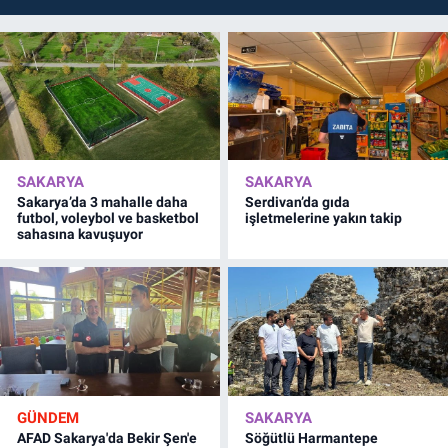
SAKARYA
SAKARYA
Sakarya’da 3 mahalle daha
Serdivan’da gıda
futbol, voleybol ve basketbol
işletmelerine yakın takip
sahasına kavuşuyor
GÜNDEM
SAKARYA
AFAD Sakarya'da Bekir Şen'e
Söğütlü Harmantepe