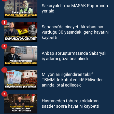
Sakaryalı firma MASAK Raporunda
yer aldı
3
Sapanca'da cinayet: Akrabasının
vurduğu 30 yaşındaki genç hayatını
kaybetti
4
Ahbap soruşturmasında Sakaryalı
iş adamı gözaltına alındı
5
Milyonları ilgilendiren teklif
TBMM'de kabul edildi! Ehliyetler
anında iptal edilecek
6
Hastaneden taburcu olduktan
saatler sonra hayatını kaybetti