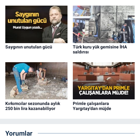
Saygının unutulan gücü
Türk kuru yük gemisine İHA
saldırısı
Kırkımcılar sezonunda aylık
Primle çalışanlara
250 bin lira kazanabiliyor
Yargıtay'dan müjde
Yorumlar