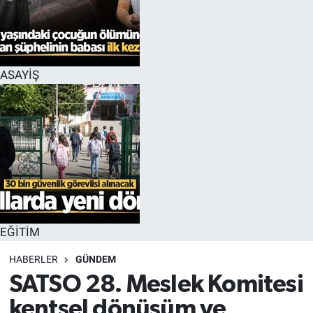
EĞİTİM
MAGAZİN
ASAYİŞ
ÖZEL HABER
HALK54 PANORAMA
EĞİTİM
HABERLER
GÜNDEM
SATSO 28. Meslek Komitesi
kentsel dönüşüm ve