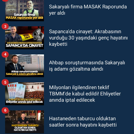
Sakaryalı firma MASAK Raporunda
yer aldı
3
Sapanca'da cinayet: Akrabasının
vurduğu 30 yaşındaki genç hayatını
kaybetti
4
Ahbap soruşturmasında Sakaryalı
iş adamı gözaltına alındı
5
Milyonları ilgilendiren teklif
TBMM'de kabul edildi! Ehliyetler
anında iptal edilecek
6
Hastaneden taburcu olduktan
saatler sonra hayatını kaybetti