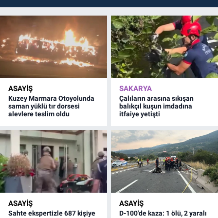
ASAYİŞ
SAKARYA
Kuzey Marmara Otoyolunda
Çalıların arasına sıkışan
saman yüklü tır dorsesi
balıkçıl kuşun imdadına
alevlere teslim oldu
itfaiye yetişti
ASAYİŞ
ASAYİŞ
Sahte ekspertizle 687 kişiye
D-100'de kaza: 1 ölü, 2 yaralı