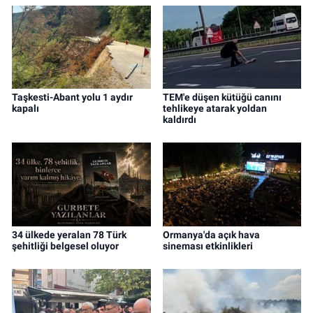
Taşkesti-Abant yolu 1 aydır
TEM'e düşen kütüğü canını
kapalı
tehlikeye atarak yoldan
kaldırdı
34 ülkede yeralan 78 Türk
Ormanya'da açık hava
şehitliği belgesel oluyor
sineması etkinlikleri