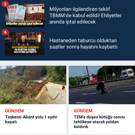
5
Milyonları ilgilendiren teklif
TBMM'de kabul edildi! Ehliyetler
anında iptal edilecek
6
Hastaneden taburcu olduktan
saatler sonra hayatını kaybetti
GÜNDEM
GÜNDEM
Taşkesti-Abant yolu 1 aydır
TEM'e düşen kütüğü canını
kapalı
tehlikeye atarak yoldan
kaldırdı