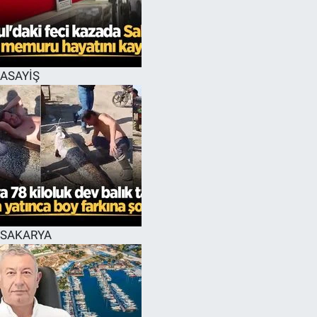
EĞİTİM
MAGAZİN
ASAYİŞ
ÖZEL HABER
HALK54 PANORAMA
SAKARYA