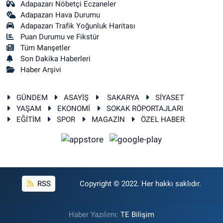
Adapazarı Nöbetçi Eczaneler
Adapazarı Hava Durumu
Adapazarı Trafik Yoğunluk Haritası
Puan Durumu ve Fikstür
Tüm Manşetler
Son Dakika Haberleri
Haber Arşivi
GÜNDEM
ASAYİŞ
SAKARYA
SİYASET
YAŞAM
EKONOMİ
SOKAK RÖPORTAJLARI
EĞİTİM
SPOR
MAGAZİN
ÖZEL HABER
RSS
Copyright © 2022. Her hakkı saklıdır.
Haber Yazılımı:
TE Bilişim