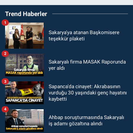
Trend Haberler
1
Sakarya'ya atanan Başkomisere
teşekkür plaketi
2
Sakaryalı firma MASAK Raporunda
yer aldı
3
Sapanca'da cinayet: Akrabasının
vurduğu 30 yaşındaki genç hayatını
kaybetti
4
Ahbap soruşturmasında Sakaryalı
iş adamı gözaltına alındı