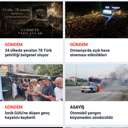
GÜNDEM
GÜNDEM
34 ülkede yeralan 78 Türk
Ormanya'da açık hava
şehitliği belgesel oluyor
sineması etkinlikleri
GÜNDEM
ASAYİŞ
İznik Gölü'ne düşen genç
Otomobil yangını
hayatını kaybetti
büyümeden söndürüldü