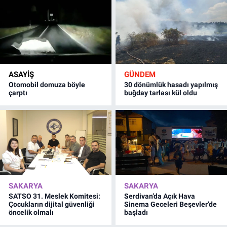
ASAYİŞ
GÜNDEM
Otomobil domuza böyle
30 dönümlük hasadı yapılmış
çarptı
buğday tarlası kül oldu
SAKARYA
SAKARYA
SATSO 31. Meslek Komitesi:
Serdivan’da Açık Hava
Çocukların dijital güvenliği
Sinema Geceleri Beşevler’de
öncelik olmalı
başladı