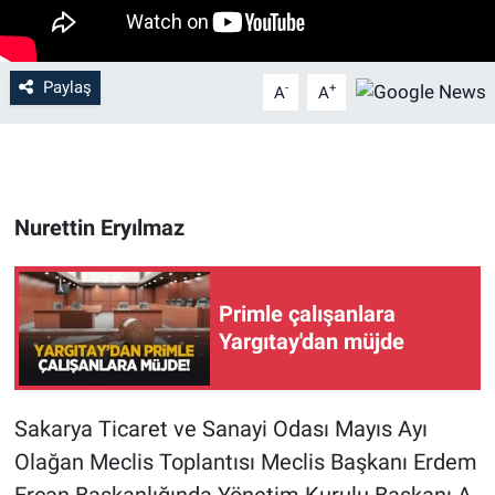
Paylaş
-
+
A
A
Nurettin Eryılmaz
Primle çalışanlara
Yargıtay'dan müjde
Sakarya Ticaret ve Sanayi Odası Mayıs Ayı
Olağan Meclis Toplantısı Meclis Başkanı Erdem