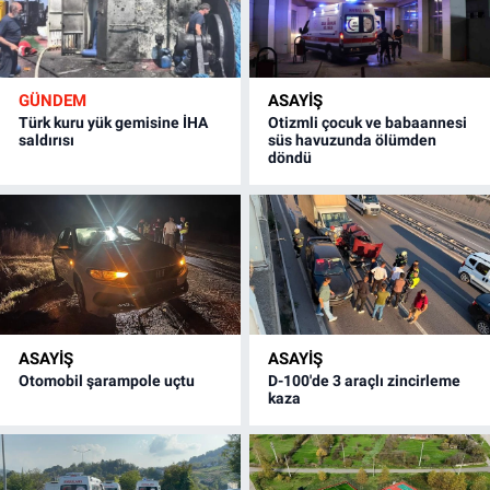
GÜNDEM
ASAYİŞ
Türk kuru yük gemisine İHA
Otizmli çocuk ve babaannesi
saldırısı
süs havuzunda ölümden
döndü
ASAYİŞ
ASAYİŞ
Otomobil şarampole uçtu
D-100'de 3 araçlı zincirleme
kaza