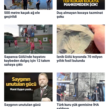
500 metre kaçak ağ ele
Duş almayan kocaya tazminat
geçirildi
şoku
Sapanca Gölü'nde hayatını
İznik Gölü kıyısında 70 milyon
kaybeden dalgıç için 12 takım
yıllık fosil bulundu
sahaya çıktı
Saygının unutulan gücü
Türk kuru yük gemisine İHA
saldırısı