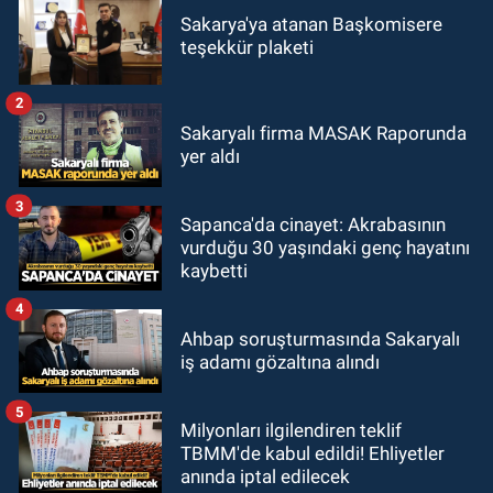
Sakarya'ya atanan Başkomisere
teşekkür plaketi
2
Sakaryalı firma MASAK Raporunda
yer aldı
3
Sapanca'da cinayet: Akrabasının
vurduğu 30 yaşındaki genç hayatını
kaybetti
4
Ahbap soruşturmasında Sakaryalı
iş adamı gözaltına alındı
5
Milyonları ilgilendiren teklif
TBMM'de kabul edildi! Ehliyetler
anında iptal edilecek