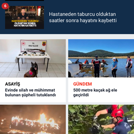
6
Hastaneden taburcu olduktan
saatler sonra hayatını kaybetti
ASAYİŞ
GÜNDEM
Evinde silah ve mühimmat
500 metre kaçak ağ ele
bulunan şüpheli tutuklandı
geçirildi