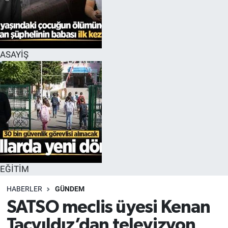
EĞİTİM
MAGAZİN
ASAYİŞ
ÖZEL HABER
HALK54 PANORAMA
EĞİTİM
HABERLER
GÜNDEM
SATSO meclis üyesi Kenan
Taçyıldız’dan televizyon