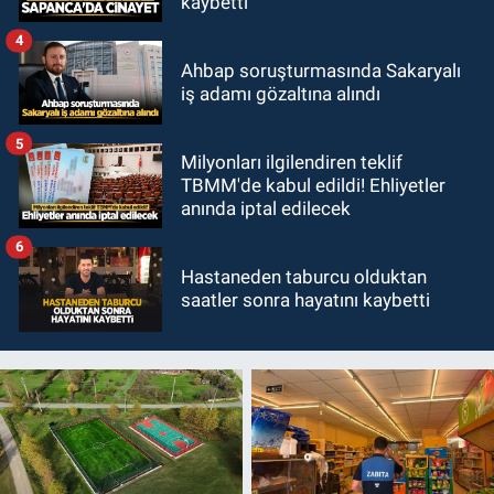
kaybetti
4
Ahbap soruşturmasında Sakaryalı
iş adamı gözaltına alındı
5
Milyonları ilgilendiren teklif
TBMM'de kabul edildi! Ehliyetler
anında iptal edilecek
6
Hastaneden taburcu olduktan
saatler sonra hayatını kaybetti