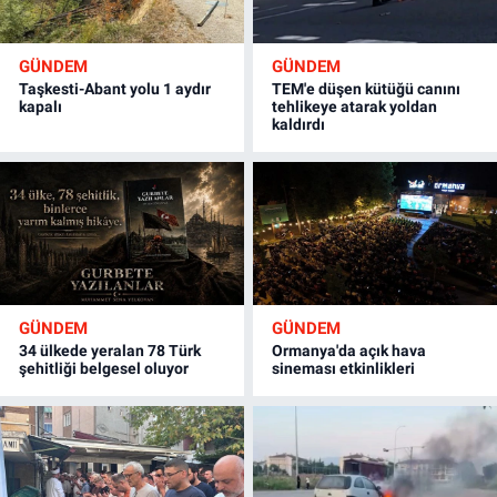
GÜNDEM
GÜNDEM
Taşkesti-Abant yolu 1 aydır
TEM'e düşen kütüğü canını
kapalı
tehlikeye atarak yoldan
kaldırdı
GÜNDEM
GÜNDEM
34 ülkede yeralan 78 Türk
Ormanya'da açık hava
şehitliği belgesel oluyor
sineması etkinlikleri