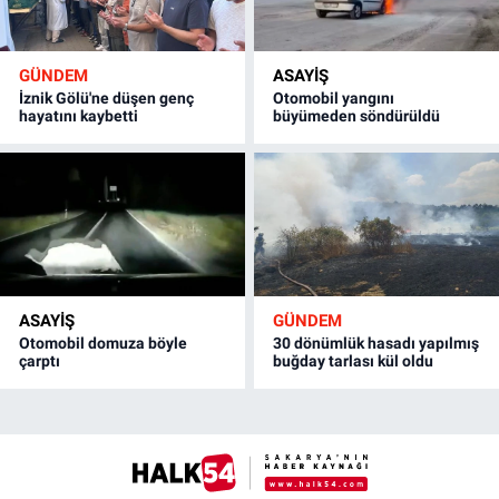
GÜNDEM
ASAYİŞ
İznik Gölü'ne düşen genç
Otomobil yangını
hayatını kaybetti
büyümeden söndürüldü
ASAYİŞ
GÜNDEM
Otomobil domuza böyle
30 dönümlük hasadı yapılmış
çarptı
buğday tarlası kül oldu