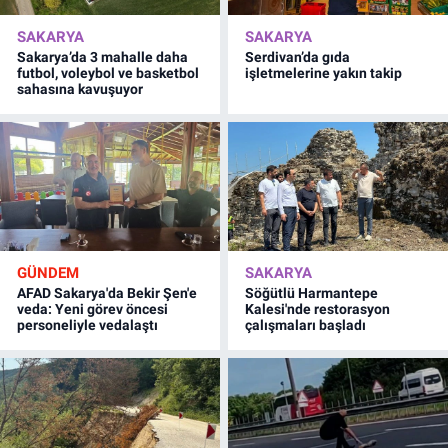
SAKARYA
SAKARYA
Sakarya’da 3 mahalle daha
Serdivan’da gıda
futbol, voleybol ve basketbol
işletmelerine yakın takip
sahasına kavuşuyor
GÜNDEM
SAKARYA
AFAD Sakarya'da Bekir Şen'e
Söğütlü Harmantepe
veda: Yeni görev öncesi
Kalesi'nde restorasyon
personeliyle vedalaştı
çalışmaları başladı