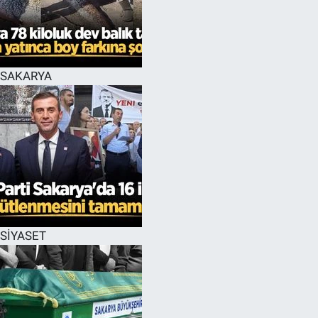
EĞİTİM
MAGAZİN
SAKARYA
ÖZEL HABER
HALK54 PANORAMA
SİYASET