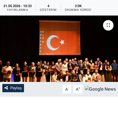
21.05.2026 - 10:33
4
3 DK
YAYINLANMA
GÖSTERIM
OKUNMA SÜRESI
Paylaş
-
+
A
A