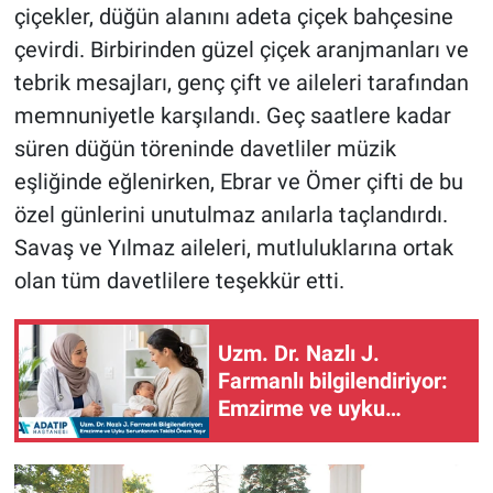
çiçekler, düğün alanını adeta çiçek bahçesine
çevirdi. Birbirinden güzel çiçek aranjmanları ve
tebrik mesajları, genç çift ve aileleri tarafından
memnuniyetle karşılandı. Geç saatlere kadar
süren düğün töreninde davetliler müzik
eşliğinde eğlenirken, Ebrar ve Ömer çifti de bu
özel günlerini unutulmaz anılarla taçlandırdı.
Savaş ve Yılmaz aileleri, mutluluklarına ortak
olan tüm davetlilere teşekkür etti.
Uzm. Dr. Nazlı J.
Farmanlı bilgilendiriyor:
Emzirme ve uyku
sorunlarının takibi önem
taşır