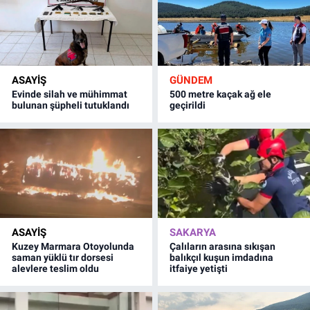
ASAYİŞ
GÜNDEM
Evinde silah ve mühimmat
500 metre kaçak ağ ele
bulunan şüpheli tutuklandı
geçirildi
ASAYİŞ
SAKARYA
Kuzey Marmara Otoyolunda
Çalıların arasına sıkışan
saman yüklü tır dorsesi
balıkçıl kuşun imdadına
alevlere teslim oldu
itfaiye yetişti