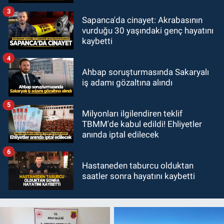
3
Sapanca'da cinayet: Akrabasının
vurduğu 30 yaşındaki genç hayatını
kaybetti
4
Ahbap soruşturmasında Sakaryalı
iş adamı gözaltına alındı
5
Milyonları ilgilendiren teklif
TBMM'de kabul edildi! Ehliyetler
anında iptal edilecek
6
Hastaneden taburcu olduktan
saatler sonra hayatını kaybetti