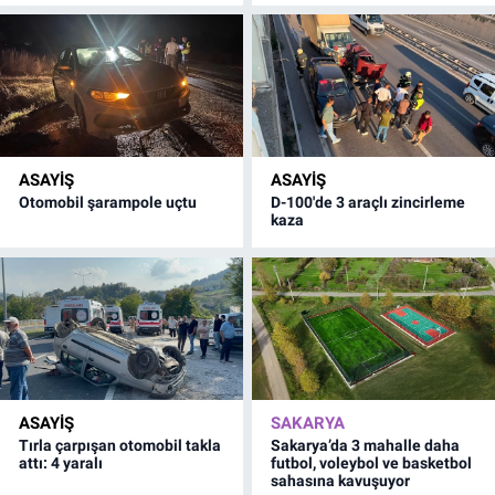
ASAYİŞ
ASAYİŞ
Otomobil şarampole uçtu
D-100'de 3 araçlı zincirleme
kaza
ASAYİŞ
SAKARYA
Tırla çarpışan otomobil takla
Sakarya’da 3 mahalle daha
attı: 4 yaralı
futbol, voleybol ve basketbol
sahasına kavuşuyor