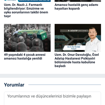
Uzm. Dr. Nazlı J. Farmanlı
Amansız hastalık genç adamı
bilgilendiriyor: Emzirme ve
hayattan kopardı
uyku sorunlarının takibi önem
taşır
49 yaşındaki 4 çocuk annesi
Uzm. Dr. Onur Davutoğlu, Özel
amansız hastalığa yenildi
Adatıp Hastanesi Psikiyatri
bölümünde hasta kabulüne
başladı
Yorumlar