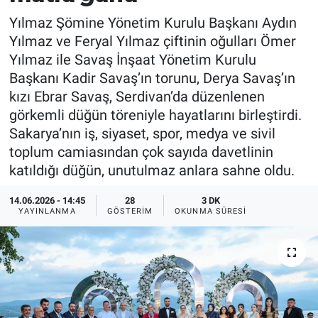
Yılmaz Şömine Yönetim Kurulu Başkanı Aydın
EĞİTİM
Yılmaz ve Feryal Yılmaz çiftinin oğulları Ömer
Yılmaz ile Savaş İnşaat Yönetim Kurulu
MAGAZİN
Başkanı Kadir Savaş’ın torunu, Derya Savaş’ın
kızı Ebrar Savaş, Serdivan’da düzenlenen
ÖZEL HABER
görkemli düğün töreniyle hayatlarını birleştirdi.
Sakarya’nın iş, siyaset, spor, medya ve sivil
HALK54 PANORAMA
toplum camiasından çok sayıda davetlinin
katıldığı düğün, unutulmaz anlara sahne oldu.
14.06.2026 - 14:45
28
3 DK
YAYINLANMA
GÖSTERIM
OKUNMA SÜRESI