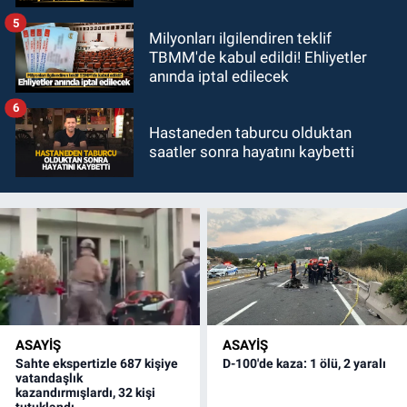
5
Milyonları ilgilendiren teklif
TBMM'de kabul edildi! Ehliyetler
anında iptal edilecek
6
Hastaneden taburcu olduktan
saatler sonra hayatını kaybetti
ASAYİŞ
ASAYİŞ
Sahte ekspertizle 687 kişiye
D-100'de kaza: 1 ölü, 2 yaralı
vatandaşlık
kazandırmışlardı, 32 kişi
tutuklandı