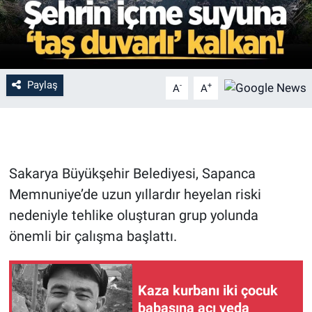
Paylaş
-
+
A
A
Sakarya Büyükşehir Belediyesi, Sapanca
Memnuniye’de uzun yıllardır heyelan riski
nedeniyle tehlike oluşturan grup yolunda
önemli bir çalışma başlattı.
Kaza kurbanı iki çocuk
babasına acı veda