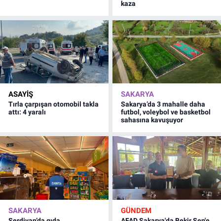
kaza
ASAYİŞ
SAKARYA
Tırla çarpışan otomobil takla
Sakarya’da 3 mahalle daha
attı: 4 yaralı
futbol, voleybol ve basketbol
sahasına kavuşuyor
SAKARYA
GÜNDEM
Serdivan’da gıda
AFAD Sakarya'da Bekir Şen'e