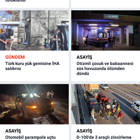
GÜNDEM
ASAYİŞ
Türk kuru yük gemisine İHA
Otizmli çocuk ve babaannesi
saldırısı
süs havuzunda ölümden
döndü
ASAYİŞ
ASAYİŞ
Otomobil şarampole uçtu
D-100'de 3 araçlı zincirleme