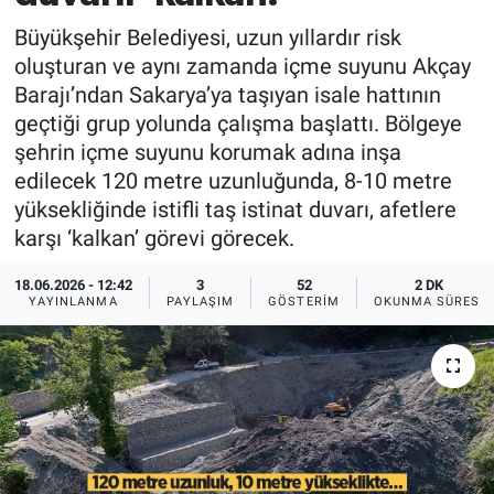
Büyükşehir Belediyesi, uzun yıllardır risk
oluşturan ve aynı zamanda içme suyunu Akçay
Barajı’ndan Sakarya’ya taşıyan isale hattının
geçtiği grup yolunda çalışma başlattı. Bölgeye
şehrin içme suyunu korumak adına inşa
edilecek 120 metre uzunluğunda, 8-10 metre
yüksekliğinde istifli taş istinat duvarı, afetlere
karşı ‘kalkan’ görevi görecek.
18.06.2026 - 12:42
3
52
2 DK
YAYINLANMA
PAYLAŞIM
GÖSTERIM
OKUNMA SÜRESI