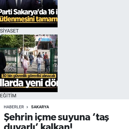
EĞİTİM
MAGAZİN
SİYASET
ÖZEL HABER
HALK54 PANORAMA
EĞİTİM
HABERLER
SAKARYA
Şehrin içme suyuna ‘taş
duvarlı’ kalkan!