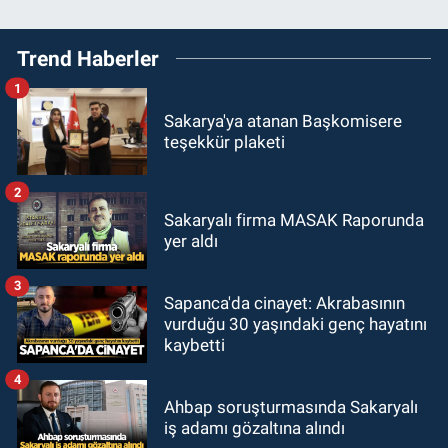
Trend Haberler
1
Sakarya'ya atanan Başkomisere
teşekkür plaketi
2
Sakaryalı firma MASAK Raporunda
yer aldı
3
Sapanca'da cinayet: Akrabasının
vurduğu 30 yaşındaki genç hayatını
kaybetti
4
Ahbap soruşturmasında Sakaryalı
iş adamı gözaltına alındı