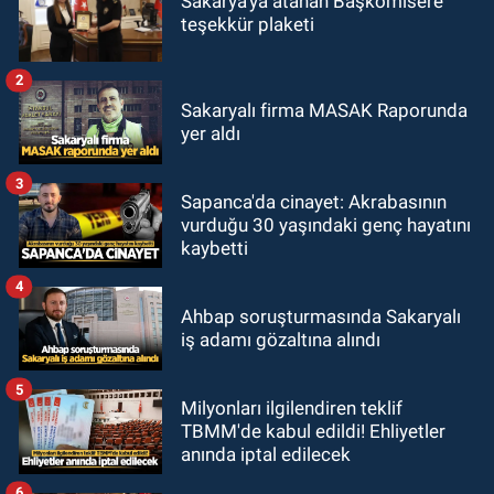
Sakarya'ya atanan Başkomisere
teşekkür plaketi
2
Sakaryalı firma MASAK Raporunda
yer aldı
3
Sapanca'da cinayet: Akrabasının
vurduğu 30 yaşındaki genç hayatını
kaybetti
4
Ahbap soruşturmasında Sakaryalı
iş adamı gözaltına alındı
5
Milyonları ilgilendiren teklif
TBMM'de kabul edildi! Ehliyetler
anında iptal edilecek
6