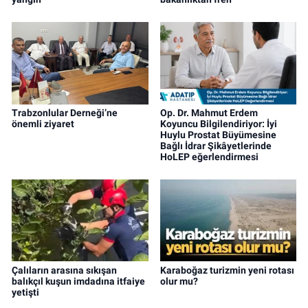
Trabzonlular Derneği’ne
Op. Dr. Mahmut Erdem
önemli ziyaret
Koyuncu Bilgilendiriyor: İyi
Huylu Prostat Büyümesine
Bağlı İdrar Şikâyetlerinde
HoLEP eğerlendirmesi
Çalıların arasına sıkışan
Karaboğaz turizmin yeni rotası
balıkçıl kuşun imdadına itfaiye
olur mu?
yetişti