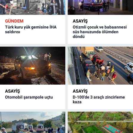
GÜNDEM
ASAYİŞ
Türk kuru yük gemisine İHA
Otizmli çocuk ve babaannesi
saldırısı
süs havuzunda ölümden
döndü
ASAYİŞ
ASAYİŞ
Otomobil şarampole uçtu
D-100'de 3 araçlı zincirleme
kaza