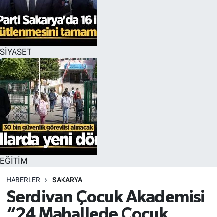
EĞİTİM
MAGAZİN
SİYASET
ÖZEL HABER
HALK54 PANORAMA
EĞİTİM
HABERLER
SAKARYA
Serdivan Çocuk Akademisi
“24 Mahallede Çocuk