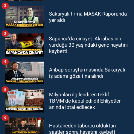
2
Sakaryalı firma MASAK Raporunda
yer aldı
3
Sapanca'da cinayet: Akrabasının
vurduğu 30 yaşındaki genç hayatını
kaybetti
4
Ahbap soruşturmasında Sakaryalı
iş adamı gözaltına alındı
5
Milyonları ilgilendiren teklif
TBMM'de kabul edildi! Ehliyetler
anında iptal edilecek
6
Hastaneden taburcu olduktan
saatler sonra hayatını kaybetti