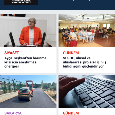
SİYASET
GÜNDEM
Ayça Taşkent'ten barınma
SESOB, ulusal ve
krizi için araştırması
uluslararası projeler için iş
önergesi
birliği ağını güçlendiriyor
SAKARYA
GÜNDEM