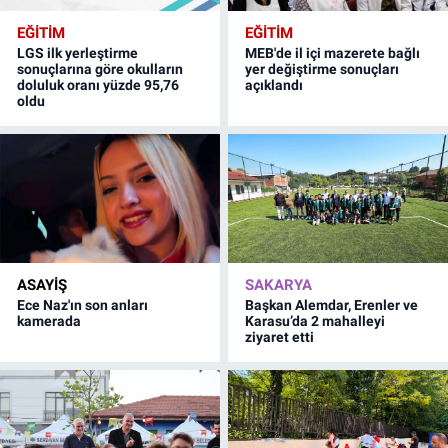
EĞİTİM
EĞİTİM
LGS ilk yerleştirme
MEB'de il içi mazerete bağlı
sonuçlarına göre okulların
yer değiştirme sonuçları
doluluk oranı yüzde 95,76
açıklandı
oldu
ASAYİŞ
SAKARYA
Ece Naz'ın son anları
Başkan Alemdar, Erenler ve
kamerada
Karasu’da 2 mahalleyi
ziyaret etti