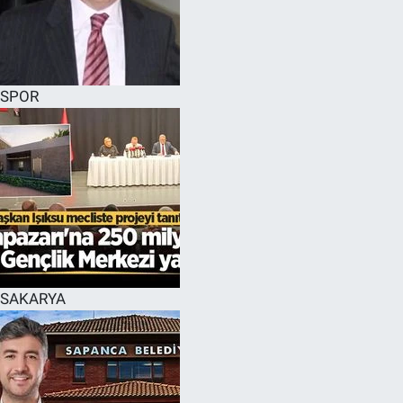
EĞİTİM
MAGAZİN
SPOR
ÖZEL HABER
HALK54 PANORAMA
SAKARYA