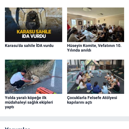
Karasu'da sahile İDA vurdu
Hüseyin Komite, Vefatının 10.
Yılında anıldı
Yolda yaralı köpeğe ilk
Çocuklarla Felsefe Atölyesi
müdahaleyi sağlık ekipleri
kapılarını açtı
yaptı