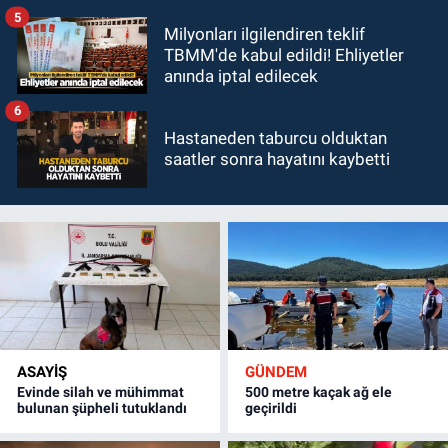
5
Milyonları ilgilendiren teklif
TBMM'de kabul edildi! Ehliyetler
anında iptal edilecek
6
Hastaneden taburcu olduktan
saatler sonra hayatını kaybetti
ASAYİŞ
GÜNDEM
Evinde silah ve mühimmat
500 metre kaçak ağ ele
bulunan şüpheli tutuklandı
geçirildi