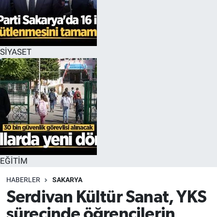
EĞİTİM
MAGAZİN
SİYASET
ÖZEL HABER
HALK54 PANORAMA
EĞİTİM
HABERLER
SAKARYA
Serdivan Kültür Sanat, YKS
sürecinde öğrencilerin