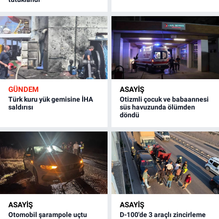
GÜNDEM
ASAYİŞ
Türk kuru yük gemisine İHA
Otizmli çocuk ve babaannesi
saldırısı
süs havuzunda ölümden
döndü
ASAYİŞ
ASAYİŞ
Otomobil şarampole uçtu
D-100'de 3 araçlı zincirleme