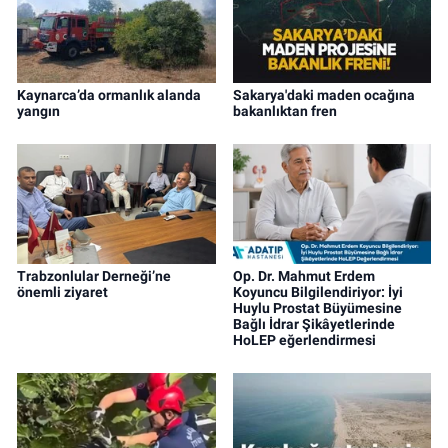
Kaynarca’da ormanlık alanda
Sakarya'daki maden ocağına
yangın
bakanlıktan fren
Trabzonlular Derneği’ne
Op. Dr. Mahmut Erdem
önemli ziyaret
Koyuncu Bilgilendiriyor: İyi
Huylu Prostat Büyümesine
Bağlı İdrar Şikâyetlerinde
HoLEP eğerlendirmesi