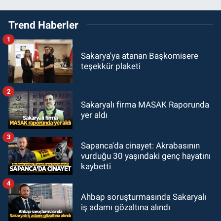
Trend Haberler
1
Sakarya'ya atanan Başkomisere
teşekkür plaketi
2
Sakaryalı firma MASAK Raporunda
yer aldı
3
Sapanca'da cinayet: Akrabasının
vurduğu 30 yaşındaki genç hayatını
kaybetti
4
Ahbap soruşturmasında Sakaryalı
iş adamı gözaltına alındı